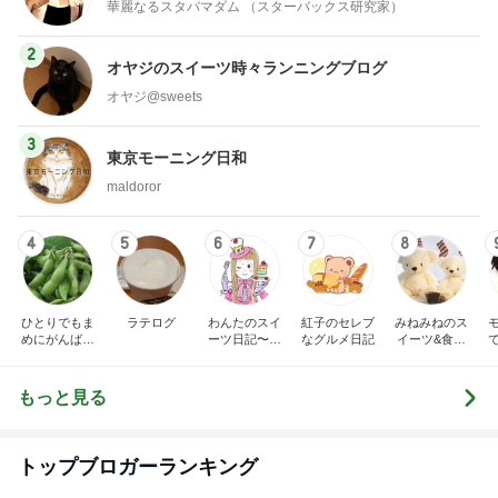
華麗なるスタバマダム （スターバックス研究家）
2
オヤジのスイーツ時々ランニングブログ
オヤジ@sweets
3
東京モーニング日和
maldoror
4
5
6
7
8
ひとりでもま
ラテログ
わんたのスイ
紅子のセレブ
みねみねのス
めにがんばる
ーツ日記〜小
なグルメ日記
イーツ&食パ
ブログ
さな幸せ♡コ
ンブログ❤️
ンビニスイー
ツ〜
もっと見る
トップブロガーランキング