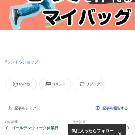
#
フンドウショップ
いいね
コメント
リブログ
記事を報告する
記事をシェア
前の記事
次の記事
ゴールデンウィーク休業日の
2023年特殊プリントカレン
気に入ったらフォロー
お知らせ
ダー「Eのさかな」カレンダ