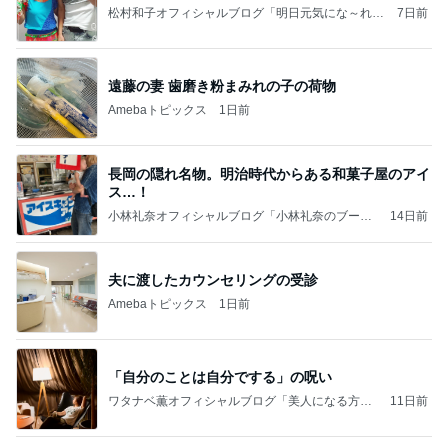
松村和子オフィシャルブログ「明日元気にな～れ」
7日前
Powered by Ameba
遠藤の妻 歯磨き粉まみれの子の荷物
Amebaトピックス
1日前
長岡の隠れ名物。明治時代からある和菓子屋のアイ
ス…！
小林礼奈オフィシャルブログ「小林礼奈のブーブ
14日前
ーブログ」Powered by Ameba
夫に渡したカウンセリングの受診
Amebaトピックス
1日前
「自分のことは自分でする」の呪い
ワタナベ薫オフィシャルブログ「美人になる方
11日前
法」Powered by Ameba