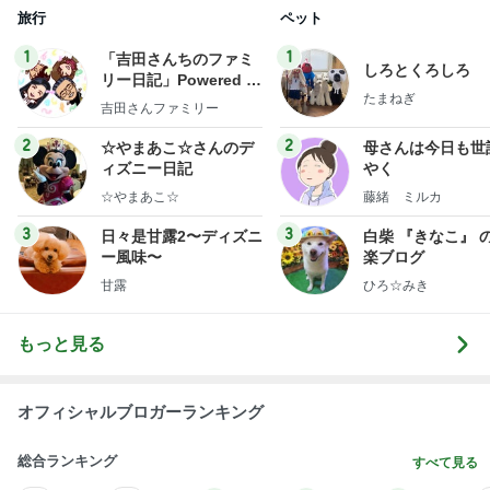
旅行
ペット
1
1
「吉田さんちのファミ
しろとくろしろ
リー日記」Powered b
たまねぎ
y Ameba 吉田さんファ
吉田さんファミリー
ミリーオフィシャルブ
ログ
2
2
☆やまあこ☆さんのデ
母さんは今日も世
ィズニー日記
やく
☆やまあこ☆
藤緒 ミルカ
3
3
日々是甘露2〜ディズニ
白柴 『きなこ』 
ー風味〜
楽ブログ
甘露
ひろ☆みき
もっと見る
オフィシャルブロガーランキング
総合ランキング
すべて見る