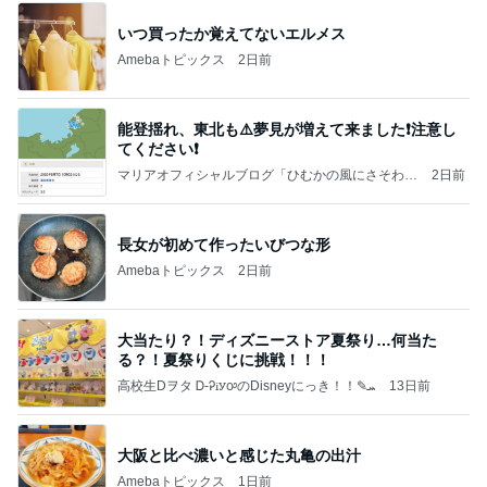
いつ買ったか覚えてないエルメス
Amebaトピックス
2日前
能登揺れ、東北も⚠️夢見が増えて来ました❗️注意し
てください❗️
マリアオフィシャルブログ「ひむかの風にさそわれ
2日前
て」Powered by Ameba
長女が初めて作ったいびつな形
Amebaトピックス
2日前
大当たり？！ディズニーストア夏祭り…何当た
る？！夏祭りくじに挑戦！！！
高校生Dヲタ Ꭰ-ᎮꭵꭹꭴのDisneyにっき！！✎ܚ
13日前
大阪と比べ濃いと感じた丸亀の出汁
Amebaトピックス
1日前