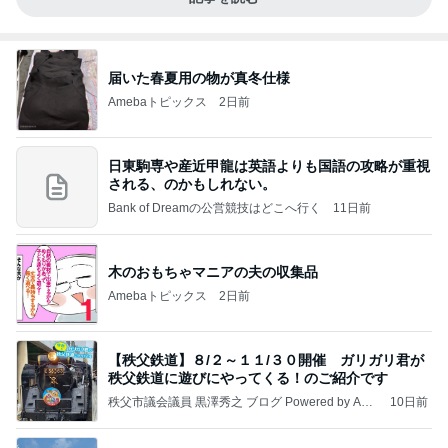
届いた春夏用の物が真冬仕様
Amebaトピックス
2日前
日東駒専や産近甲龍は英語よりも国語の攻略が重視
される、のかもしれない。
Bank of Dreamの公営競技はどこへ行く
11日前
木のおもちゃマニアの夫の収集品
Amebaトピックス
2日前
【秩父鉄道】８/２～１１/３０開催 ガリガリ君が
秩父鉄道に遊びにやってくる！のご紹介です
秩父市議会議員 黒澤秀之 ブログ Powered by Ame
10日前
ba