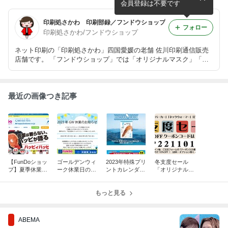
ー販売中
会員登録は不要です
印刷処さかわ 印刷部録／フンドウショップ
フォロー
印刷処さかわ/フンドウショップ
ネット印刷の「印刷処さかわ」四国愛媛の老舗 佐川印刷通信販売
店舗です。 「フンドウショップ」では「オリジナルマスク」「オ
リジナルはっぴ」「アクリルパーテーション」など承ります！
最近の画像つき記事
【FunDoショッ
ゴールデンウィ
2023年特殊プリ
冬支度セール
プ】夏季休業日
ーク休業日のお
ントカレンダー
「オリジナルグ
のお知らせ
知らせ
「Eのさかな」
ッズ」を試すな
カレンダー販売
らFunDoショッ
もっと見る
中
プ！
ABEMA