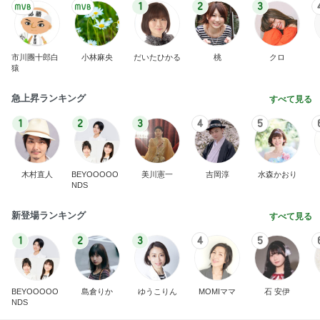
1
2
3
市川團十郎白
小林麻央
だいたひかる
桃
クロ
猿
急上昇ランキング
すべて見る
1
2
3
4
5
木村直人
BEYOOOOO
美川憲一
吉岡淳
水森かおり
NDS
新登場ランキング
すべて見る
1
2
3
4
5
BEYOOOOO
島倉りか
ゆうこりん
MOMIママ
石 安伊
NDS