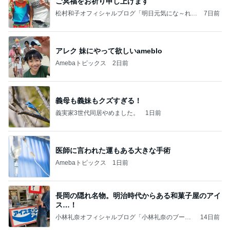
ご冥福をお祈り申し上げます
松村和子オフィシャルブログ「明日元気にな～れ」
7日前
Powered by Ameba
アレク 妹にやって欲しいameblo
Amebaトピックス
2日前
義母も義妹もクズすぎる！
義実家3世代同居やめました。
1日前
医師に言われた運もある大きな手術
Amebaトピックス
1日前
長岡の隠れ名物。明治時代からある和菓子屋のアイ
ス…！
小林礼奈オフィシャルブログ「小林礼奈のブーブ
14日前
ーブログ」Powered by Ameba