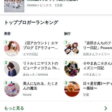
Amebaトピックス
1日前
トップブロガーランキング
美容
旅行
1
1
（旧アカウント）エマ
「吉田さんちのフ
ブログ【アラフォー会
リー日記」Powere
社売却セカンドライ
y Ameba 吉田さ
エマの日記
吉田さんファミリー
フ】
ミリーオフィシャ
ログ
2
2
リトルミニマリストの
☆やまあこ☆さん
ビューティコラム The
ィズニー日記
little minimalist's bea
あねっさ／anessa
☆やまあこ☆
uty colum
3
3
美人になれる、たくさ
日々是甘露2〜デ
んの魔法
ー風味〜
hiromi
甘露
もっと見る