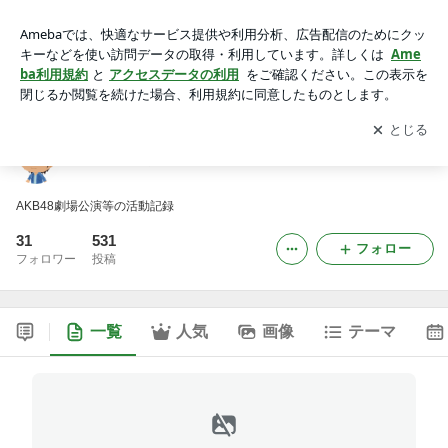
グンマー住人のAKB48ファン
アプリをダウンロードして
ブログの更新通知
を受け取りまし
開く
ょう。
グンマー住人のAKB48ファン
AKB48劇場公演等の活動記録
31
531
フォロー
フォロワー
投稿
一覧
人気
画像
テーマ