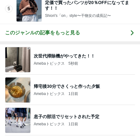
定価で買ったパンツが20％OFFになってま
す！！
5
Shiori's「on」style〜干物女の成長記〜
このジャンルの記事をもっと見る
次世代掃除機がやってきた！！
Amebaトピックス
5秒前
帰宅後30分でさくっと作った夕飯
Amebaトピックス
1日前
息子の部活でリセットされた予定
Amebaトピックス
1日前