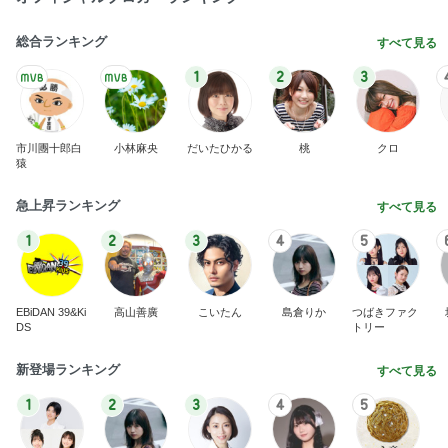
総合ランキング
すべて見る
1
2
3
市川團十郎白
小林麻央
だいたひかる
桃
クロ
猿
急上昇ランキング
すべて見る
1
2
3
4
5
EBiDAN 39&Ki
高山善廣
こいたん
島倉りか
つばきファク
DS
トリー
新登場ランキング
すべて見る
1
2
3
4
5