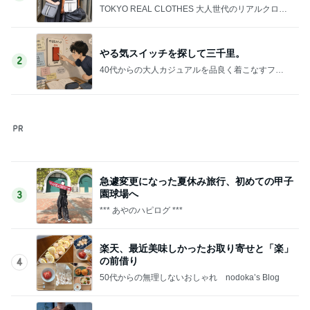
TOKYO REAL CLOTHES 大人世代のリアルクロー
ズ
やる気スイッチを探して三千里。
2
40代からの大人カジュアルを品良く着こなすファ
ッションブログ
急遽変更になった夏休み旅行、初めての甲子
園球場へ
3
*** あやのハピログ ***
楽天、最近美味しかったお取り寄せと「楽」
の前借り
4
50代からの無理しないおしゃれ nodoka’s Blog