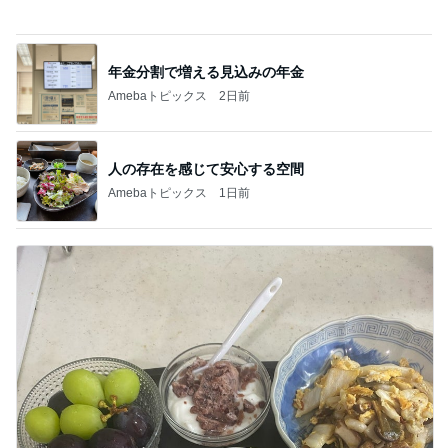
Amebaトピックス
13時間前
記事を読む
朝から1人で入った最高の温泉
Amebaトピックス
2日前
SAの看板の上でぐったりしたくまちゃん
Amebaトピックス
1日前
渡辺美奈代 3coinsでの購入品
Amebaトピックス
1日前
ヒデ アプリで出会った人の初登場
Amebaトピックス
1日前