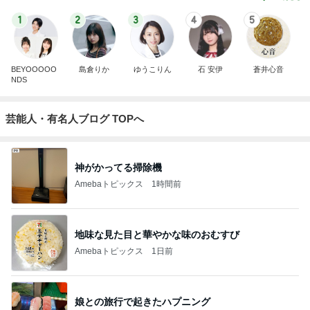
1
2
3
4
5
BEYOOOOO
島倉りか
ゆうこりん
石 安伊
蒼井心音
NDS
芸能人・有名人ブログ TOPへ
神がかってる掃除機
Amebaトピックス
1時間前
地味な見た目と華やかな味のおむすび
Amebaトピックス
1日前
娘との旅行で起きたハプニング