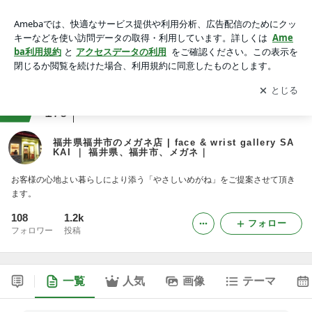
福井県福井市のメガネ店 | face & wrist gallery SAKAI ｜ 福井
県、福井市、メガネ｜
アプリをダウンロードして
ブログの更新通知
を受け取りまし
開く
ょう。
ranking
ネット・技術ジャンル
179
福井県福井市のメガネ店 | face & wrist gallery SA
KAI ｜ 福井県、福井市、メガネ｜
お客様の心地よい暮らしにより添う「やさしいめがね」をご提案させて頂き
ます。
108
1.2k
フォロー
フォロワー
投稿
一覧
人気
画像
テーマ