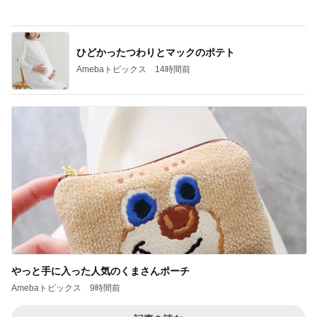
上原さくら AIの食事採点で93点
Amebaトピックス
1日前
美奈代 探してた3coinsホルダー
Amebaトピックス
1日前
肝心な物を買い忘れたお買い物
Amebaトピックス
1日前