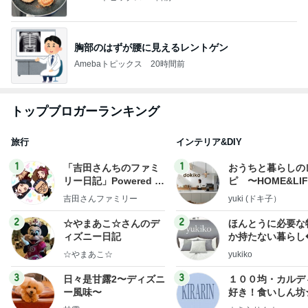
胸部のはずが腰に見えるレントゲン
Amebaトピックス
20時間前
トップブロガーランキング
旅行
インテリア&DIY
1
1
「吉田さんちのファミ
おうちと暮らしの
リー日記」Powered b
ピ 〜HOME&LI
y Ameba 吉田さんファ
吉田さんファミリー
yuki (ドキ子）
ミリーオフィシャルブ
ログ
2
2
☆やまあこ☆さんのデ
ほんとうに必要な
ィズニー日記
か持たない暮らし
ep Life Simple
☆やまあこ☆
yukiko
ンテリアのきろく
3
3
日々是甘露2〜ディズニ
１００均・カルデ
ー風味〜
好き！食いしん坊
らりん☆のブログ