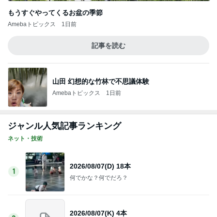
2026/08/07(D) 18本
1
何でかな？何でだろ？
2026/08/07(K) 4本
2
何でかな？何でだろ？
最新‼️世界情勢&GESARA金融関連情報‼️ 202
6.8.6
3
♡LOVE&PEACE♡^ - ^♡のブログ
2026/08/06(D) 22本
4
何でかな？何でだろ？
「疲れが取れない」がニュースになったます