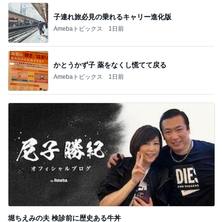
記事を読む
大会前に決まり安堵した次男坊
Amebaトピックス
13時間前
500円で当たった実用性抜群の巾着
Amebaトピックス
1日前
待ち受けにした幸運の前兆の光
Amebaトピックス
1日前
ひどかったつわりとマックのポテト
Amebaトピックス
14時間前