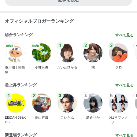
オフィシャルブロガーランキング
総合ランキング
すべて見る
1
2
3
市川團十郎白
小林麻央
だいたひかる
桃
クロ
猿
急上昇ランキング
すべて見る
1
2
3
4
5
EBiDAN 39&Ki
高山善廣
こいたん
島倉りか
つばきファク
DS
トリー
新登場ランキング
すべて見る