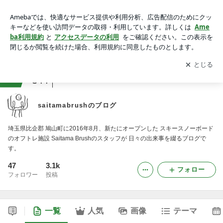
saitamabrushのブログ
アプリをダウンロードして
ブログの更新通知
を受け取りまし
開く
ょう。
ranking
アウトドアスポーツジャンル
344
saitamabrushのブログ
埼玉県比企郡 鳩山町に2016年8月、新たにオープンした スキースノーボード
のオフトレ施設 Saitama Brushのスタッフが 日々の出来事を綴るブログで
す。
47
3.1k
フォロー
フォロワー
投稿
一覧
人気
画像
テーマ