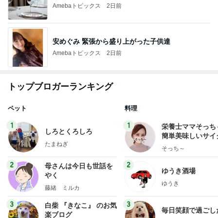
Amebaトピックス
2日前
安めぐみ 緊張から盛り上がった子供達
Amebaトピックス
2日前
トップブロガーランキング
ペット
料理
1
1
栄養士ママそっち
しろとくろしろ
簡単美味しいサイ
たまねぎ
献立
そっち～
2
2
母さんは今日も世話を
ゆうき酒場
やく
ゆうき
藤緒 ミルカ
3
3
白柴 『きなこ』 のお気
毎日笑顔で過ごし
楽ブログ