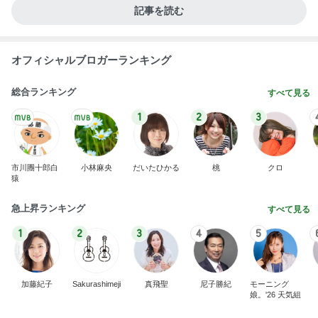
記事を読む
オフィシャルブロガーランキング
総合ランキング
すべて見る
1
2
3
市川團十郎白
小林麻央
だいたひかる
桃
クロ
猿
急上昇ランキング
すべて見る
1
2
3
4
5
加藤紀子
Sakurashimeji
真飛聖
尼子勝紀
モーニング
娘。'26 天気組