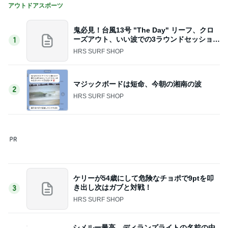
アウトドアスポーツ
鬼必見！台風13号 "The Day" リーフ、クロ
ーズアウト、いい波での3ラウンドセッション
1
映
HRS SURF SHOP
マジックボードは短命、今朝の湘南の波
2
HRS SURF SHOP
ケリーが54歳にして危険なチョポで9ptを叩
き出し次はガブと対戦！
3
HRS SURF SHOP
シメルー最高、ディランズライトの名前の由
来
4
HRS SURF SHOP