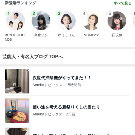
新登場ランキング
すべて見る
1
2
3
4
5
BEYOOOOO
島倉りか
ゆうこりん
MOMIママ
石 安伊
NDS
芸能人・有名人ブログ TOPへ
次世代掃除機がやってきた！！
Amebaトピックス
15時間前
使い途を考える夏祭りくじの当たり
Amebaトピックス
2日前