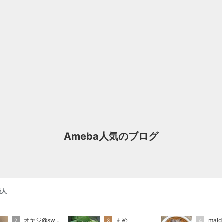
Ameba人気のブログ
能人
オヤジ@sweets
まめ
mald
2
3
4