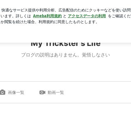
えてきた患者
芸能人ブログ
人気ブログ
新規登録
ロ
My Trickster's Life
ブログの説明はありません。覚悟しなさい
画像一覧
動画一覧