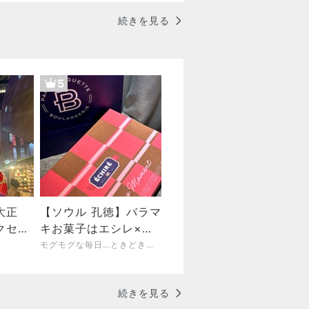
続きを見る
5
大正
【ソウル 孔徳】バラマ
クセン
キお菓子はエシレ×パ
レビュ
リバケ♡PARIS
モグモグな毎日…ときどきソウル
UN購入
BAGUETTE
続きを見る