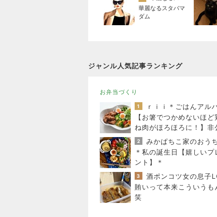
華麗なるスタバマ
ダム
ジャンル人気記事ランキング
お弁当づくり
ｒｉｉ＊ごはんアル
1
【お箸でつかめないほど
ね肉がほろほろに！】非
クーポン貼りまくってま
2
＊私の誕生日【嬉しいプ
ント】＊
3
賄いって本来こういうも
笑