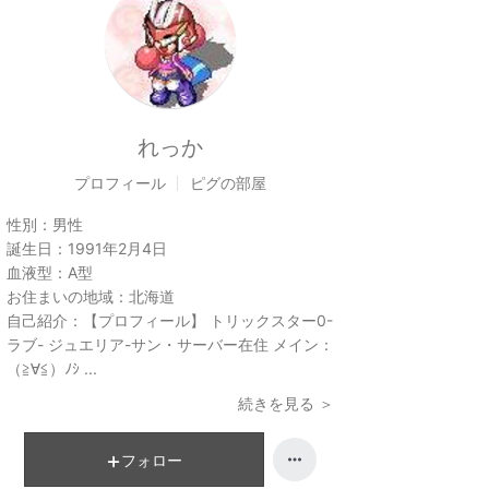
れっか
プロフィール
ピグの部屋
性別：
男性
誕生日：
1991年2月4日
血液型：
A型
お住まいの地域：
北海道
自己紹介：
【プロフィール】 トリックスター0-
ラブ- ジュエリア-サン・サーバー在住 メイン：
（≧∀≦）ﾉｼ ...
続きを見る ＞
フォロー