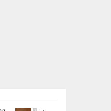
oror
ラテ
5