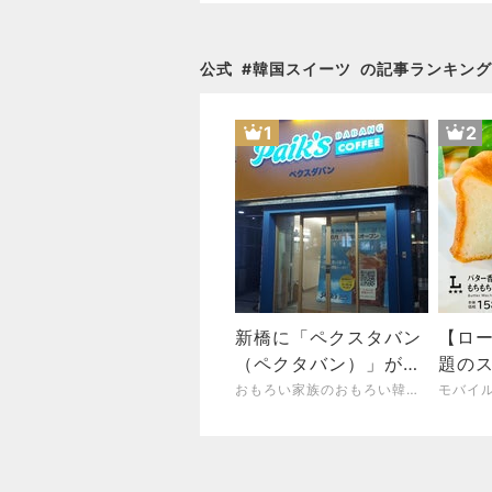
公式
#
韓国スイーツ
の記事ランキング
1
2
新橋に「ペクスタバン
【ロ
（ペクタバン）」がや
題の
ってくる!!
「バ
おもろい家族のおもろい韓流生活
（2026.8.4）
食感
に秀