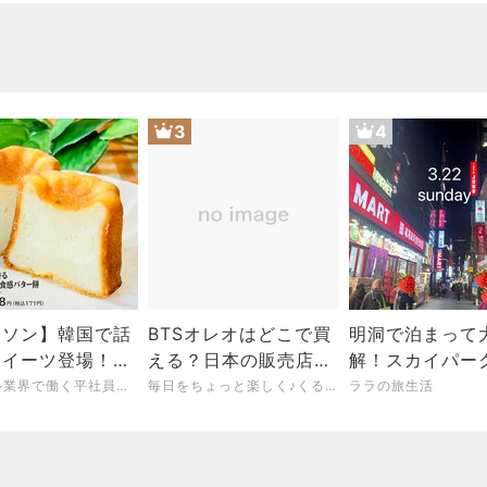
3
4
ーソン】韓国で話
BTSオレオはどこで買
明洞で泊まって
スイーツ登場！
える？日本の販売店や
解！スカイパー
ター香るもちもち
通販を調査してみた♡
トラル明洞宿泊
モバイル業界で働く平社員のブログ
毎日をちょっと楽しく♪くるみの暮らしノート
ララの旅生活
バター餅」はまさ
ー&OLIVE YO
悦な味わい！
品