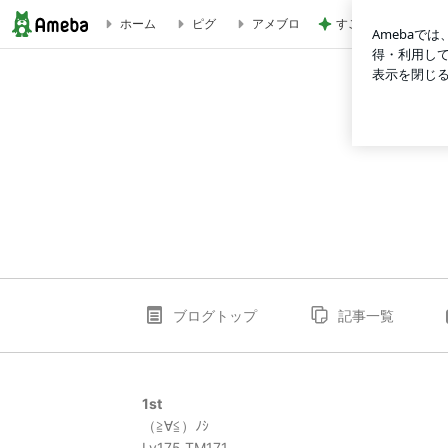
すごい剣幕で私に訴
ホーム
ピグ
アメブロ
My Trickster's Life
ブログトップ
記事一覧
1st
（≧∀≦）ﾉｼ
Lv175 TM171