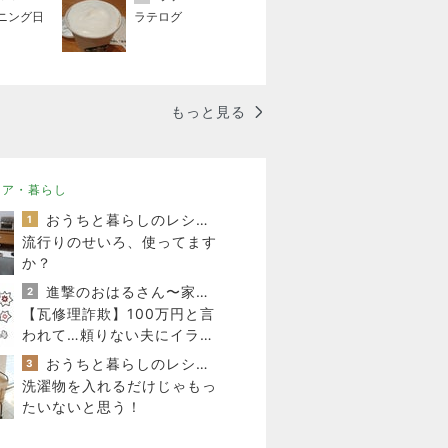
ニング日
ラテログ
もっと見る
リア・暮らし
おうちと暮らしのレシピ 〜HOME&LIFE〜
1
流行りのせいろ、使ってます
か？
進撃のおはるさん〜家づくり失敗したけど私は元気です〜
2
【瓦修理詐欺】100万円と言
われて…頼りない夫にイライ
ラした日
おうちと暮らしのレシピ 〜HOME&LIFE〜
3
洗濯物を入れるだけじゃもっ
たいないと思う！