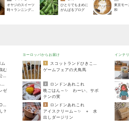
オヤジのスイーツ
ひとりでもまめに
東京モー
時々ランニングブ
がんばるブログ
和
ログ
ヨーロッパからお届け
インテ
バム
スコットランドひきこもり日記
1
鶏む
ゲームフェアの犬鳥馬
公開
す
みかぱちこ家のおうちでごはん
ロンドンあれこれ
2
レゼ
晩ごはん～✨ わーい、サボ
テンの実
酒ポンコツ女の息子LOVE blog♡♡
ロンドンあれこれ
3
ん？
アイスクリーム～✨ + 水
出しダージリン