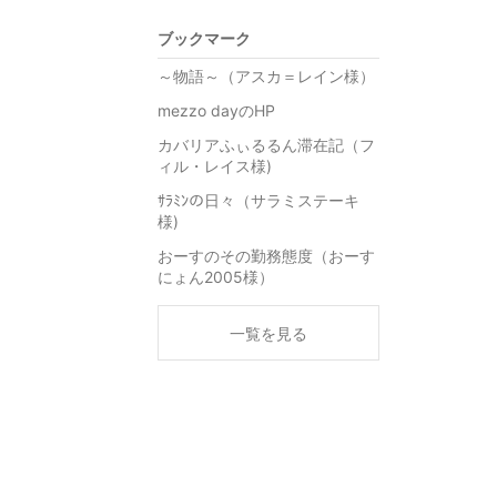
ブックマーク
～物語～（アスカ＝レイン様）
mezzo dayのHP
カバリアふぃるるん滞在記（フ
ィル・レイス様)
ｻﾗﾐﾝの日々（サラミステーキ
様)
おーすのその勤務態度（おーす
にょん2005様）
一覧を見る