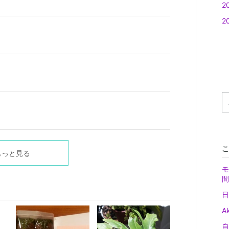
2
2
こ
もっと見る
モ
間
日
A
自