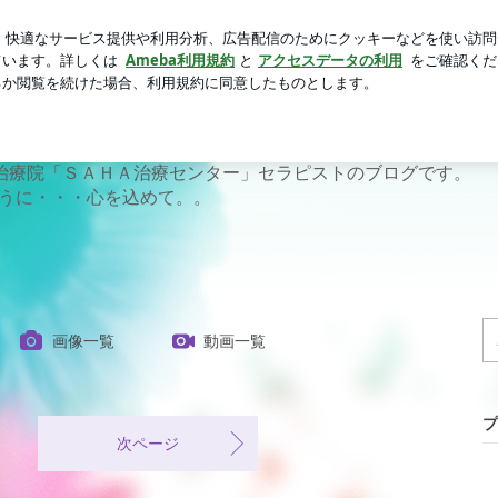
での上品な食事
芸能人ブログ
人気ブログ
新規登録
療院ｾﾗﾋﾟｽﾄの日々
治療院「ＳＡＨＡ治療センター」セラピストのブログです。
うに・・・心を込めて。。
画像一覧
動画一覧
プ
次ページ