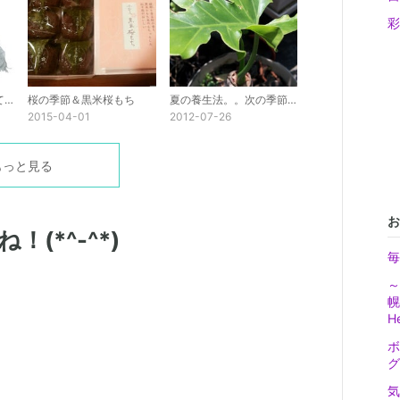
彩
春に乗れてない身体って？
桜の季節＆黒米桜もち
夏の養生法。。次の季節への準備。
2015-04-01
2012-07-26
もっと見る
お
(*^-^*)
毎
～
幌
H
ボ
。
グ
？
気