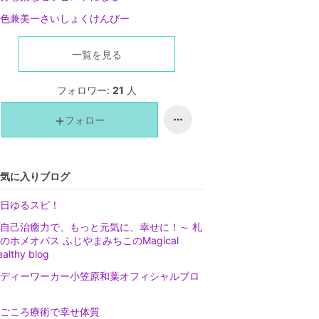
色兼美ーさいしょくけんびー
一覧を見る
フォロワー:
21
人
フォロー
気に入りブログ
日ゆるスピ！
自己治癒力で、もっと元気に、幸せに！～ 札
のホメオパス ふじやまみちこのMagical
ealthy blog
ディーワーカー小笠原和葉オフィシャルブロ
ごころ療術で幸せ体質