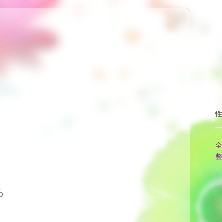
性
全
整
る
。