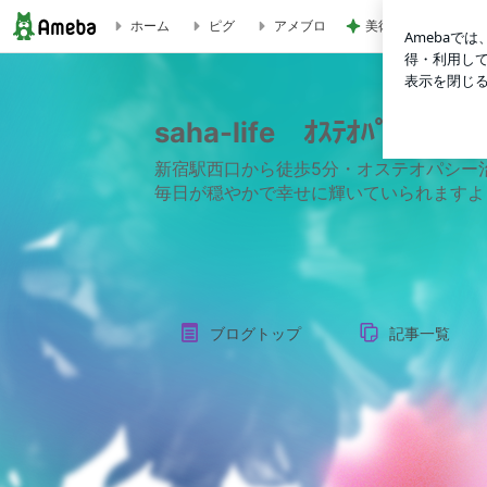
美術館のレストラン
ホーム
ピグ
アメブロ
saha-life ｵｽﾃｵﾊﾟｼｰ治療院ｾﾗﾋﾟｽﾄの日々
saha-life ｵｽﾃｵﾊﾟｼｰ治
新宿駅西口から徒歩5分・オステオパシー
毎日が穏やかで幸せに輝いていられますよ
ブログトップ
記事一覧