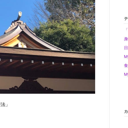
テ
「
身
日
My
食
My
療法」
カ