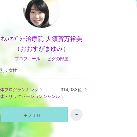
ｵｽﾃｵﾊﾟｼｰ治療院 大須賀万裕美
（おおすがまゆみ）
プロフィール
ピグの部屋
別：
女性
体ブログランキング
314,083
位
↑
ラ
体・リラクゼーションジャンル
ン
キ
ン
フォロー
グ
上
昇