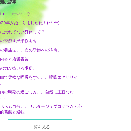
新の記事
ith コロナの中で
020年が始まりましたね！(*^-^*)
に乗れてない身体って？
の季節＆黒米桜もち
の養生法。。次の季節への準備。
内炎と梅醤番茶
の力が抜ける場所。
由で柔軟な呼吸をする。。呼吸エクササイ
。
雨の時期の過ごし方。。自然に正直なお
。。
ちらも自分。。サボタージュプログラム・心
的葛藤と逆転
一覧を見る