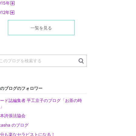
015
年
く
開
012
年
く
開
く
一覧を見る
のブログのフォロワー
ード誌編集者 平工京子のブログ「お茶の時
」
本誇張法協会
kasha のブログ
分も楽なセラピストになる！