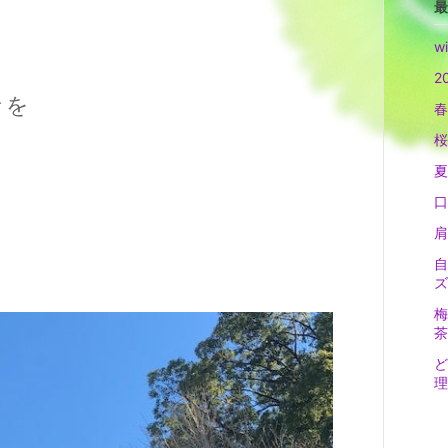
最
w
2
々を
春
桜
夏
口
肩
自
ズ
梅
茶
ど
理