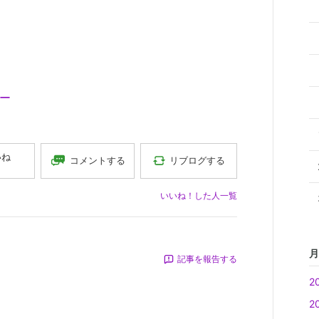
ー
いね
コメントする
リブログする
いいね！した人一覧
月
記事を報告する
2
2