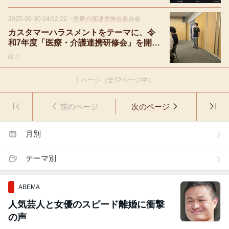
2025-09-30 04:02:22
・
医療介護連携推進委員会
カスタマーハラスメントをテーマに、令
和7年度「医療・介護連携研修会」を開催
しました。
3
1
ページ（全
12
ページ中）
前のページ
次のページ
月別
テーマ別
ABEMA
人気芸人と女優のスピード離婚に衝撃
の声