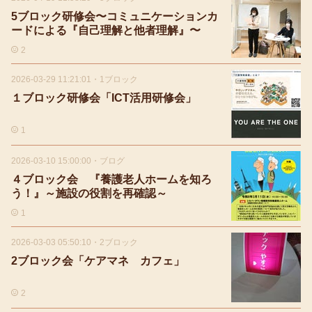
5ブロック研修会〜コミュニケーションカ
ードによる『自己理解と他者理解』〜
2
2026-03-29 11:21:01
・
1ブロック
１ブロック研修会「ICT活用研修会」
1
2026-03-10 15:00:00
・
ブログ
４ブロック会 『養護老人ホームを知ろ
う！』～施設の役割を再確認～
1
2026-03-03 05:50:10
・
2ブロック
2ブロック会「ケアマネ カフェ」
2