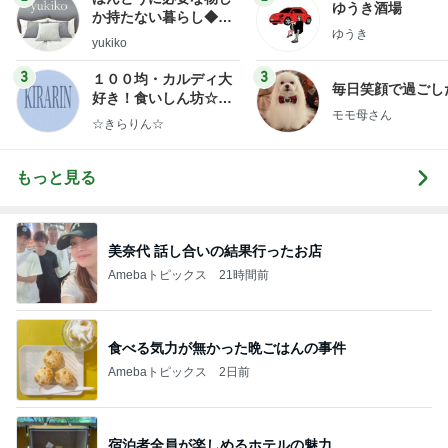
ゆうき酒場
か持たない暮らし◆Ke
ゆうき
ep Life Simple◆〜イ
yukiko
ンテリアのきろく〜
3
3
１００均・カルディ大
毎日笑顔で過ごし
好き！食いしん坊☆き
モモ母さん
らりん☆のブログ
☆きらりん☆
もっと見る
美奈代 話し合いの結果行ったお店
Amebaトピックス
21時間前
食べる気力が無かった晩ごはんの事件
Amebaトピックス
2日前
宿泊者全員が楽しめるホテルの魅力