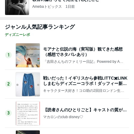
Amebaトピックス
1日前
ジャンル人気記事ランキング
ディズニーレポ
モアナと伝説の海（実写版）観てきた感想
（感想でネタバレあり）
1
「吉田さんちのファミリー日記」Powered by Ame
ba 吉田さんファミリーオフィシャルブログ
戦いだった！イギリスから参戦LITTC✖️LINK
しまむらディズニーコラボ！ダッフィー新商
2
品の話
キャラクター大好き！コロ助の2回目ロンドン生活
にっき★
【読者さんのひとりごと】キャストの質が…
3
マカロンのclub disney♡