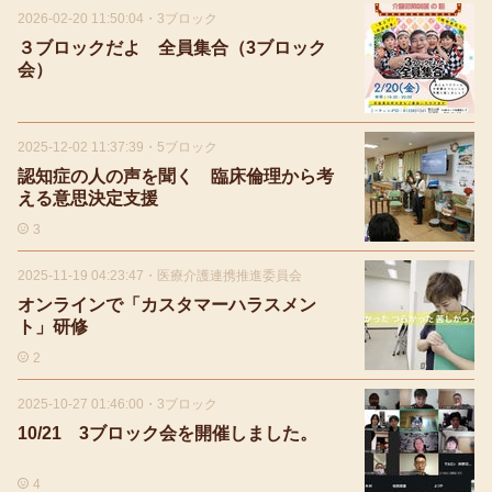
2026-02-20 11:50:04
・
3ブロック
３ブロックだよ 全員集合（3ブロック
会）
2025-12-02 11:37:39
・
5ブロック
認知症の人の声を聞く 臨床倫理から考
える意思決定支援
3
2025-11-19 04:23:47
・
医療介護連携推進委員会
オンラインで「カスタマーハラスメン
ト」研修
2
2025-10-27 01:46:00
・
3ブロック
10/21 3ブロック会を開催しました。
4