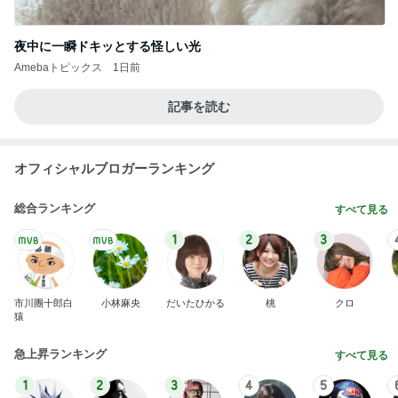
夜中に一瞬ドキッとする怪しい光
Amebaトピックス
1日前
記事を読む
オフィシャルブロガーランキング
総合ランキング
すべて見る
1
2
3
市川團十郎白
小林麻央
だいたひかる
桃
クロ
猿
急上昇ランキング
すべて見る
1
2
3
4
5