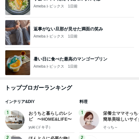
Amebaトピックス
1日前
返事がない旦那が見せた満面の笑み
Amebaトピックス
1日前
暑い日に食べた最高のマンゴープリン
Amebaトピックス
1日前
トップブロガーランキング
インテリア&DIY
料理
1
1
おうちと暮らしのレシ
栄養士ママそっち
ピ 〜HOME&LIFE〜
簡単美味しいサイ
献立
yuki (ドキ子）
そっち～
2
2
ほんとうに必要な物し