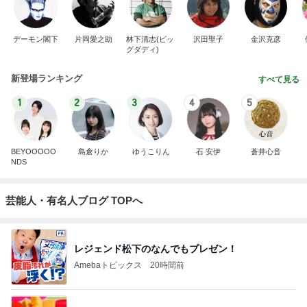
デーモン閣下
片岡愛之助
林下清志(ビッ
沢田聖子
金沢克彦
グダディ)
新登場ランキング
すべて見る
1
2
3
4
5
BEYOOOOO
島倉りか
ゆうこりん
石 安伊
蒼井心音
NDS
芸能人・有名人ブログ TOPへ
レジェンド松下のなんでもプレゼン！
Amebaトピックス
20時間前