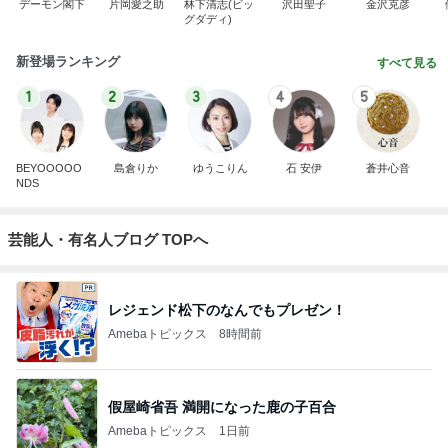
デーモン閣下
片岡愛之助
林下清志(ビッ
沢田聖子
金沢克彦
グダディ)
新登場ランキング
すべて見る
1
2
3
4
5
BEYOOOOO
島倉りか
ゆうこりん
石 安伊
蒼井心音
NDS
芸能人・有名人ブログ TOPへ
レジェンド松下のなんでもプレゼン！
Amebaトピックス
8時間前
假屋崎省吾 満開になった鹿の子百合
Amebaトピックス
1日前