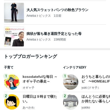
大人気スウェットパンツの秋色ブラウン
Amebaトピックス
1日前
病状が落ち着き退院予定となった母
Amebaトピックス
15時間前
トップブロガーランキング
子育て
インテリア&DIY
1
1
kosodatefulな毎日 ～
おうちと暮らしの
オギャ子の暴走～
ピ 〜HOME&LI
オギャ子
yuki (ドキ子）
2
2
日曜日は９時まで寝た
ほんとうに必要な
い。
か持たない暮らし
ep Life Simple
あべかわ
yukiko