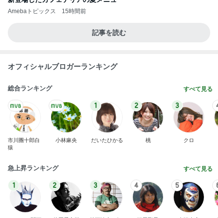
Amebaトピックス
15時間前
記事を読む
オフィシャルブロガーランキング
総合ランキング
すべて見る
1
2
3
市川團十郎白
小林麻央
だいたひかる
桃
クロ
猿
急上昇ランキング
すべて見る
1
2
3
4
5