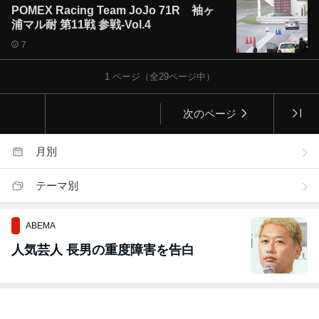
POMEX Racing Team JoJo 71R 袖ヶ
浦マル耐 第11戦 参戦-Vol.4
7
1
ページ（全
29
ページ中）
前のページ
次のページ
月別
テーマ別
ABEMA
人気芸人 長男の重度障害を告白