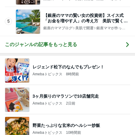
化粧品✨銀座クラブ高嶋25歳で開店✨高嶋りえ子
お着物でエルメス バーキン コーデ
【銀座のママの賢い女の投資術】スイス式
「お金を増やす人」の考え方 美肌で賢く金
5
運UP これが正解
銀座のママブログ✨美肌で開運✨銀座ママが作った
化粧品✨銀座クラブ高嶋25歳で開店✨高嶋りえ子
お着物でエルメス バーキン コーデ
このジャンルの記事をもっと見る
レジェンド松下のなんでもプレゼン！
Amebaトピックス
8時間前
3ヶ月振りのマラソンで10店舗完走
Amebaトピックス
2日前
野菜たっぷりな玄米のヘルシー炒飯
Amebaトピックス
10時間前