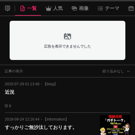
一覧
人気
画像
テーマ
広告を表示できませんでした
記事の表示
絞り込みなし
2020-07-29 01:13:48
・
【blog】
近況
9
2018-09-24 12:16:44
・
【information】
すっかりご無沙汰しております。