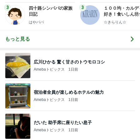
ンテリアのきろく
3
3
四十路シンパパの家族
１００均・カルデ
日記
好き！食いしん坊
らりん☆のブログ
はやパパ
☆きらりん☆
もっと見る
広川ひかる 驚く甘さのトウモロコシ
Amebaトピックス
1日前
宿泊者全員が楽しめるホテルの魅力
Amebaトピックス
1日前
だいた 助手席に座りたい息子
Amebaトピックス
1日前