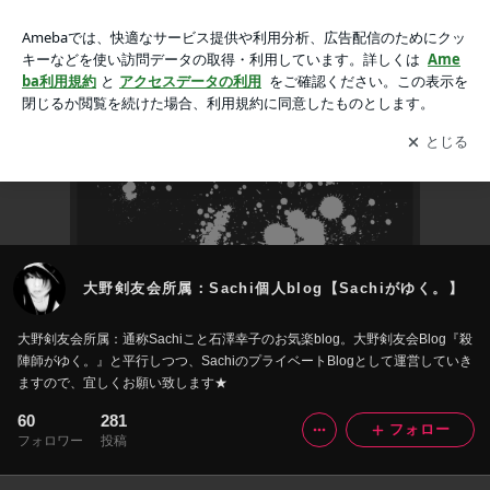
大野剣友会所属：Sachi個人blog【Sachiがゆく。】
アプリをダウンロードして
ブログの更新通知
を受け取りまし
開く
ょう。
大野剣友会所属：Sachi個人blog【Sachiがゆく。】
大野剣友会所属：通称Sachiこと石澤幸子のお気楽blog。大野剣友会Blog『殺
陣師がゆく。』と平行しつつ、SachiのプライベートBlogとして運営していき
ますので、宜しくお願い致します★
60
281
フォロー
フォロワー
投稿