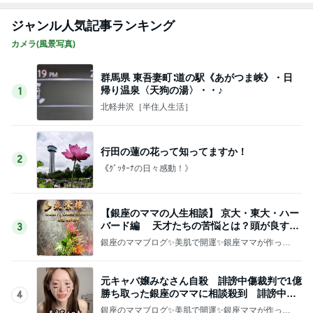
ジャンル人気記事ランキング
カメラ(風景写真)
群馬県 東吾妻町∶道の駅《あがつま峡》・日
帰り温泉〈天狗の湯〉・・♪
1
北軽井沢［半住人生活］
行田の蓮の花って知ってますか！
2
《ｸﾞｯﾀｰﾅの日々感動！》
【銀座のママの人生相談】 京大・東大・ハー
バード編 天才たちの苦悩とは？頭が良すぎ
3
て悩む人
銀座のママブログ✨美肌で開運✨銀座ママが作った
化粧品✨銀座クラブ高嶋25歳で開店✨高嶋りえ子
お着物でエルメス バーキン コーデ
元キャバ嬢みなさん自殺 誹謗中傷裁判で1億
勝ち取った銀座のママに相談殺到 誹謗中傷
4
は正義じゃない
銀座のママブログ✨美肌で開運✨銀座ママが作った