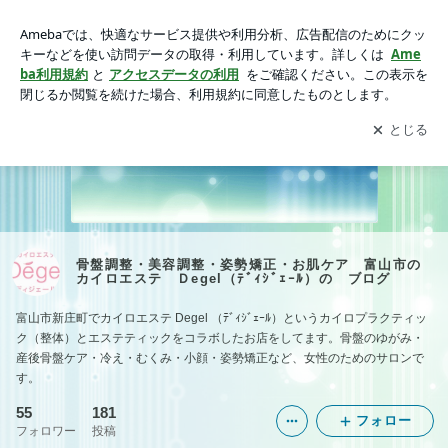
骨盤調整・美容調整・姿勢矯正・お肌ケア 富山市のカイロエ
ステ Ｄegel（ﾃﾞｨｼﾞｪｰﾙ）の ブログ
アプリをダウンロードして
ブログの更新通知
を受け取りまし
開く
ょう。
骨盤調整・美容調整・姿勢矯正・お肌ケア 富山市の
カイロエステ Ｄegel（ﾃﾞｨｼﾞｪｰﾙ）の ブログ
富山市新庄町でカイロエステ Degel （ﾃﾞｨｼﾞｪｰﾙ）というカイロプラクティッ
ク（整体）とエステティックをコラボしたお店をしてます。骨盤のゆがみ・
産後骨盤ケア・冷え・むくみ・小顔・姿勢矯正など、女性のためのサロンで
す。
55
181
フォロー
フォロワー
投稿