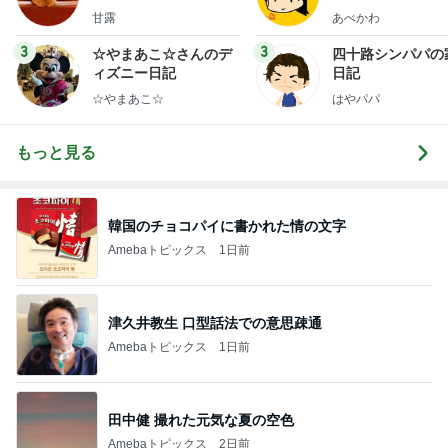
甘露
あべかわ
3
3
☆やまあこ☆さんのデ
四十路シンパパの
ィズニー日記
日記
☆やまあこ☆
はやパパ
もっと見る
韓国のチョコパイに書かれた情の文字
Amebaトピックス
1日前
津久井教生 口型話法での意思疎通
Amebaトピックス
1日前
田中健 撮れた元気な夏の空色
Amebaトピックス
2日前