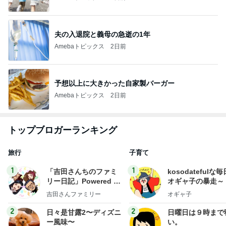
夫の入退院と義母の急逝の1年
Amebaトピックス
2日前
予想以上に大きかった自家製バーガー
Amebaトピックス
2日前
トップブロガーランキング
旅行
子育て
1
1
「吉田さんちのファミ
kosodatefulな毎
リー日記」Powered b
オギャ子の暴走～
y Ameba 吉田さんファ
吉田さんファミリー
オギャ子
ミリーオフィシャルブ
ログ
2
2
日々是甘露2〜ディズニ
日曜日は９時まで
ー風味〜
い。