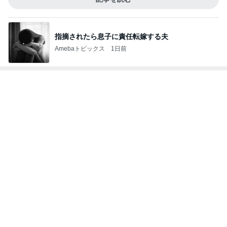
指摘されたら息子に責任転嫁する夫
Amebaトピックス
1日前
レジェンド松下のなんでもプレゼン！
Amebaトピックス
4時間前
堀ちえみの夫 懐かしのチキン弁当
Amebaトピックス
1日前
真野恵里菜 庭での2回目のプール
Amebaトピックス
14時間前