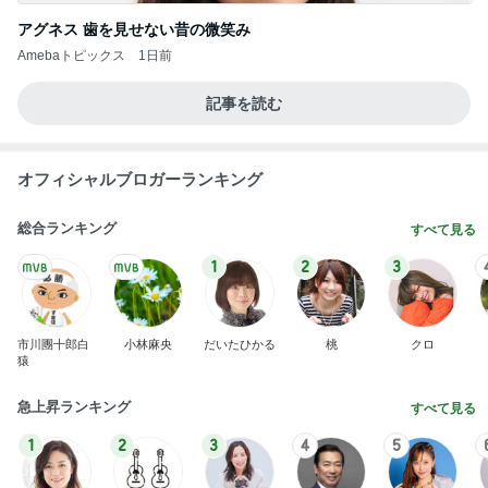
アグネス 歯を見せない昔の微笑み
Amebaトピックス
1日前
記事を読む
オフィシャルブロガーランキング
総合ランキング
すべて見る
1
2
3
市川團十郎白
小林麻央
だいたひかる
桃
クロ
猿
急上昇ランキング
すべて見る
1
2
3
4
5