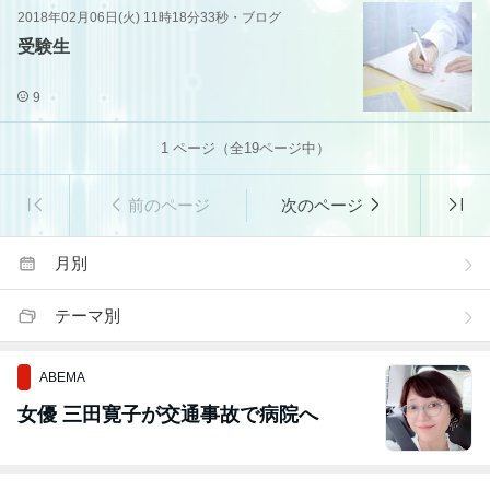
2018年02月06日(火) 11時18分33秒
・
ブログ
受験生
9
1
ページ（全
19
ページ中）
前のページ
次のページ
月別
テーマ別
ABEMA
女優 三田寛子が交通事故で病院へ