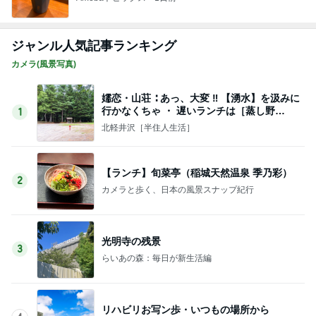
ジャンル人気記事ランキング
カメラ(風景写真)
嬬恋・山荘 ∶ あっ、大変 ‼ 【湧水】を汲みに
行かなくちゃ ・ 遅いランチは［蒸し野
1
菜］・・♪
北軽井沢［半住人生活］
【ランチ】旬菜亭（稲城天然温泉 季乃彩）
2
カメラと歩く、日本の風景スナップ紀行
光明寺の残景
3
らいあの森：毎日が新生活編
リハビリお写ン歩・いつもの場所から