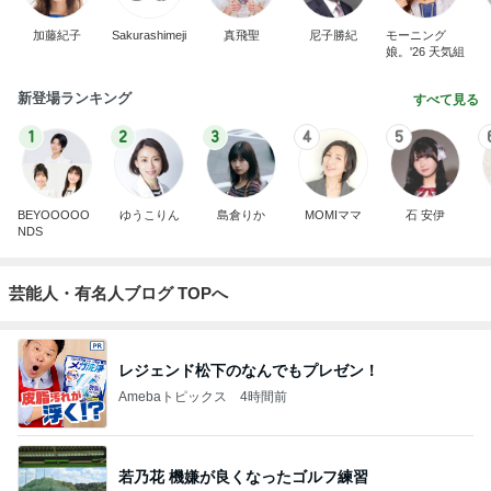
加藤紀子
Sakurashimeji
真飛聖
尼子勝紀
モーニング
娘。'26 天気組
新登場ランキング
すべて見る
1
2
3
4
5
BEYOOOOO
ゆうこりん
島倉りか
MOMIママ
石 安伊
NDS
芸能人・有名人ブログ TOPへ
レジェンド松下のなんでもプレゼン！
Amebaトピックス
4時間前
若乃花 機嫌が良くなったゴルフ練習