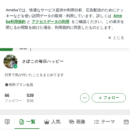
さぼこの毎日ハッピー
アプリをダウンロードして
ブログの更新通知
を受け取りまし
開く
ょう。
ranking
55
アラフォージャンル
さぼこの毎日ハッピー
日常で気が付いたことをまとめてます
有料プラン会員
66
539
フォロー
フォロワー
投稿
一覧
人気
画像
テーマ