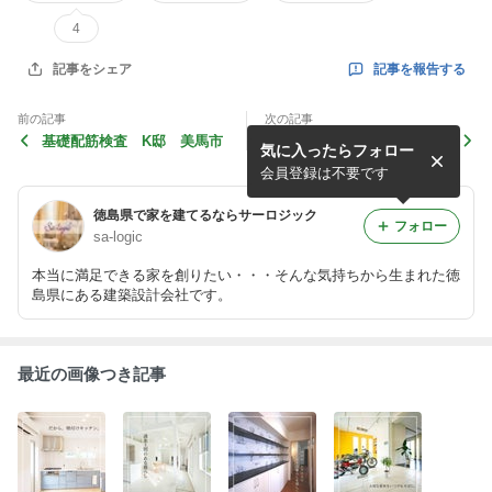
4
記事を報告する
記事をシェア
前の記事
次の記事
基礎配筋検査 K邸 美馬市
構造体 O邸 鴨島町
気に入ったらフォロー
会員登録は不要です
徳島県で家を建てるならサーロジック
フォロー
sa-logic
本当に満足できる家を創りたい・・・そんな気持ちから生まれた徳
島県にある建築設計会社です。
最近の画像つき記事