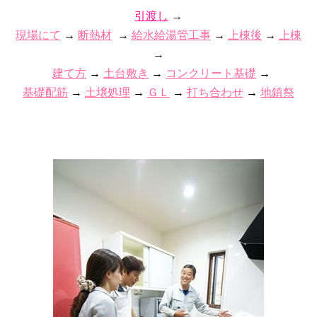
引渡し
→
現場にて
→
断熱材
→
給水給湯管工事
→
上棟後
→
上棟
→
建て方
→
土台敷き
→
コンクリート基礎
→
基礎配筋
→
土壌処理
→
ＧＬ
→
打ち合わせ
→
地鎮祭