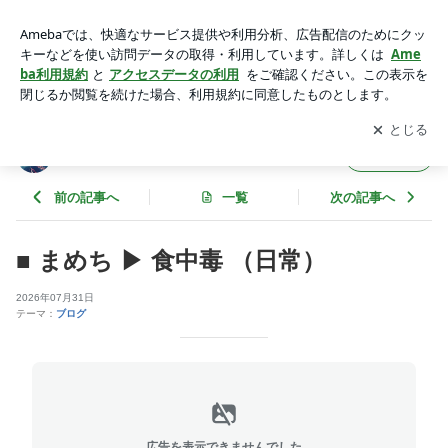
■ まめち ▶ 食中毒 （日常） | 寒さ暑さも彼岸まで（3月中旬、
9月中旬）
アプリをダウンロードして
ブログの更新通知
を受け取りまし
開く
ょう。
寒さ暑さも彼岸まで（3月中旬、9月中旬）
フォロー
前の記事へ
一覧
次の記事へ
■ まめち ▶ 食中毒 （日常）
2026年07月31日
テーマ：
ブログ
広告を表示できませんでした