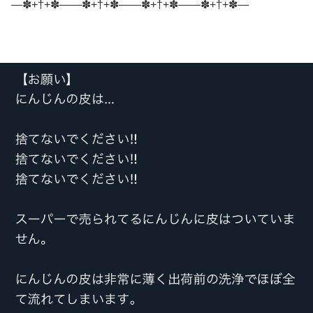
―✽+†+✽――✽+†+✽――✽+†+✽――✽+†+✽―