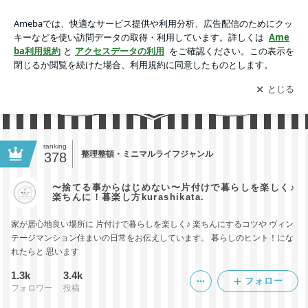
〜捨てる事からはじめない〜片付けで暮らしを楽しく♪楽ちん
に！暮楽し方kurashikata.
アプリをダウンロードして
ブログの更新通知
を受け取りまし
開く
ょう。
ranking
整理整頓・ミニマルライフジャンル
378
〜捨てる事からはじめない〜片付けで暮らしを楽しく♪
楽ちんに！暮楽し方kurashikata.
家が居心地良い場所に 片付けで暮らしを楽しく♪ 楽ちんにするコツや ヴィン
テージマンション住まいの日常をお伝えしています。 暮らしのヒント！にな
れたらと 思います
1.3k
3.4k
フォロー
フォロワー
投稿