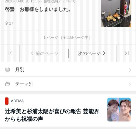
2026-03-06 10:15:36
・
整理収納アドバイザー
啓蟄 お雛様をしまいました。
27
1
ページ（全
338
ページ中）
前のページ
次のページ
月別
テーマ別
ABEMA
辻希美と杉浦太陽が喜びの報告 芸能界
からも祝福の声