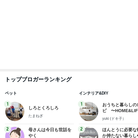
トップブロガーランキング
ペット
インテリア&DIY
1
1
おうちと暮らしの
しろとくろしろ
ピ 〜HOME&LI
たまねぎ
yuki (ドキ子）
2
2
母さんは今日も世話を
ほんとうに必要な
やく
か持たない暮らし