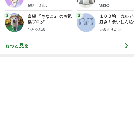
ep Life Simple
藤緒 ミルカ
yukiko
ンテリアのきろく
3
3
白柴 『きなこ』 のお気
１００均・カルデ
楽ブログ
好き！食いしん坊
らりん☆のブログ
ひろ☆みき
☆きらりん☆
もっと見る