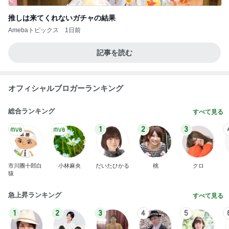
推しは来てくれないガチャの結果
Amebaトピックス
1日前
記事を読む
オフィシャルブロガーランキング
総合ランキング
すべて見る
1
2
3
市川團十郎白
小林麻央
だいたひかる
桃
クロ
猿
急上昇ランキング
すべて見る
1
2
3
4
5