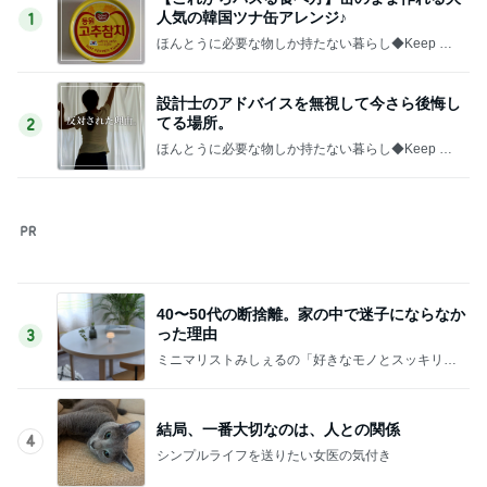
人気の韓国ツナ缶アレンジ♪
1
ほんとうに必要な物しか持たない暮らし◆Keep Lif
e Simple◆〜インテリアのきろく〜
設計士のアドバイスを無視して今さら後悔し
てる場所。
2
ほんとうに必要な物しか持たない暮らし◆Keep Lif
e Simple◆〜インテリアのきろく〜
40〜50代の断捨離。家の中で迷子にならなか
った理由
3
ミニマリストみしぇるの「好きなモノとスッキリ暮
らす」｜ 11年目の私が行き着いた究極の整え方
結局、一番大切なのは、人との関係
4
シンプルライフを送りたい女医の気付き