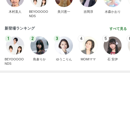
木村直人
BEYOOOOO
美川憲一
吉岡淳
水森かおり
NDS
新登場ランキング
すべて見る
1
2
3
4
5
BEYOOOOO
島倉りか
ゆうこりん
MOMIママ
石 安伊
NDS