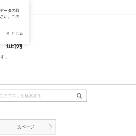
グイン
 症例
す。
次ページ