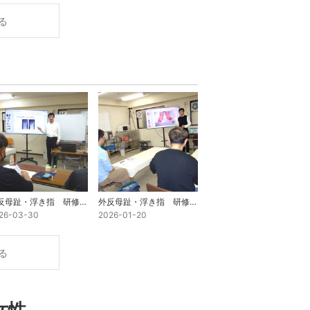
る
外反母趾・浮き指 研修会
外反母趾・浮き指 研修会
26-03-30
2026-01-20
る
女性