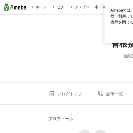
100均の割れない韓
ホーム
ピグ
アメブロ
曽根接骨院 新着情報・浮き指・外反母趾 症例
曽根
当院
ブログトップ
記事一覧
プロフィール