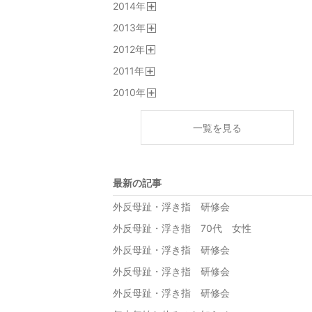
2014
年
く
開
2013
年
く
開
2012
年
く
開
2011
年
く
開
2010
年
く
開
く
一覧を見る
最新の記事
外反母趾・浮き指 研修会
外反母趾・浮き指 70代 女性
外反母趾・浮き指 研修会
外反母趾・浮き指 研修会
外反母趾・浮き指 研修会