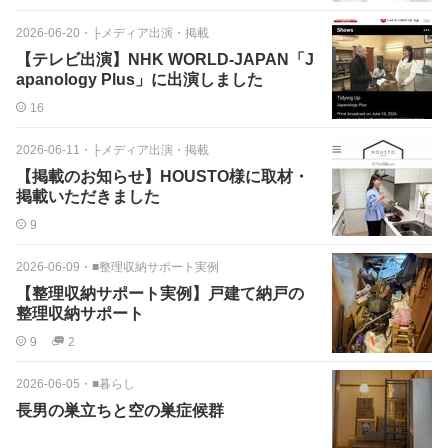
2026-06-20
・
├メディア出演・掲載
【テレビ出演】NHK WORLD-JAPAN「J
apanology Plus」に出演しました
16
2026-06-11
・
├メディア出演・掲載
【掲載のお知らせ】HOUSTO様に取材・
掲載いただきました
9
2026-06-09
・
■整理収納サポート実例
【整理収納サポート実例】戸建て納戸の
整理収納サポート
9
2
2026-06-05
・
■暮らし
長男の巣立ちと空の巣症候群