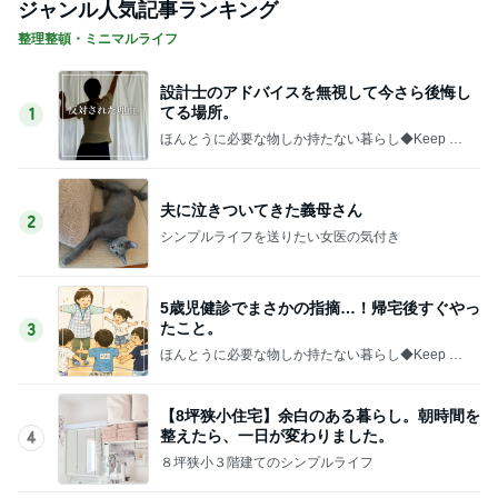
ジャンル人気記事ランキング
整理整頓・ミニマルライフ
設計士のアドバイスを無視して今さら後悔し
てる場所。
1
ほんとうに必要な物しか持たない暮らし◆Keep Lif
e Simple◆〜インテリアのきろく〜
夫に泣きついてきた義母さん
2
シンプルライフを送りたい女医の気付き
5歳児健診でまさかの指摘…！帰宅後すぐやっ
たこと。
3
ほんとうに必要な物しか持たない暮らし◆Keep Lif
e Simple◆〜インテリアのきろく〜
【8坪狭小住宅】余白のある暮らし。朝時間を
整えたら、一日が変わりました。
4
８坪狭小３階建てのシンプルライフ