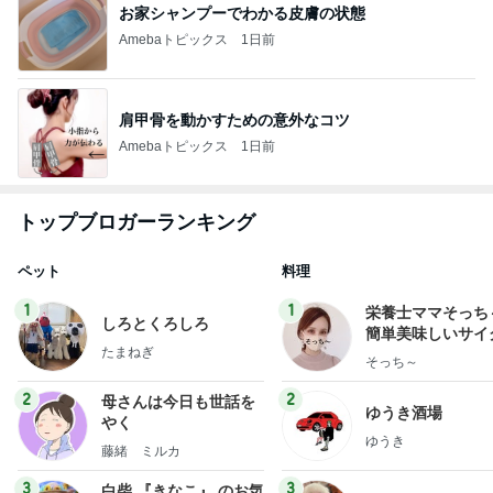
お家シャンプーでわかる皮膚の状態
Amebaトピックス
1日前
肩甲骨を動かすための意外なコツ
Amebaトピックス
1日前
トップブロガーランキング
ペット
料理
1
1
栄養士ママそっち
しろとくろしろ
簡単美味しいサイ
たまねぎ
献立
そっち～
2
2
母さんは今日も世話を
ゆうき酒場
やく
ゆうき
藤緒 ミルカ
3
3
白柴 『きなこ』 のお気