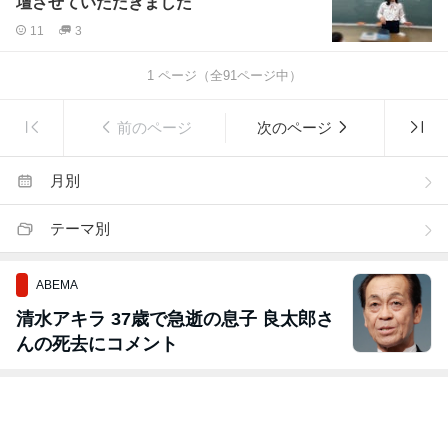
壇させていただきました
11
3
1
ページ（全
91
ページ中）
前のページ
次のページ
月別
テーマ別
ABEMA
清水アキラ 37歳で急逝の息子 良太郎さ
んの死去にコメント