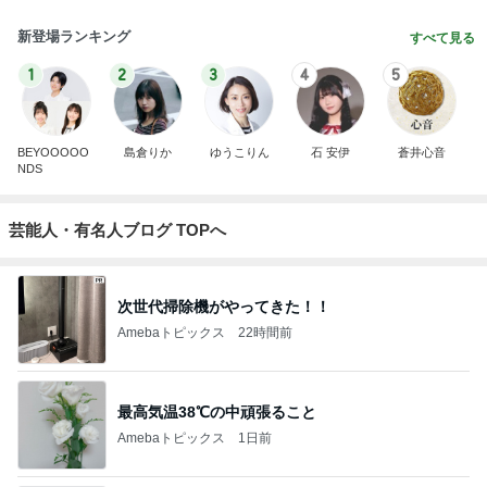
新登場ランキング
すべて見る
1
2
3
4
5
BEYOOOOO
島倉りか
ゆうこりん
石 安伊
蒼井心音
NDS
芸能人・有名人ブログ TOPへ
次世代掃除機がやってきた！！
Amebaトピックス
22時間前
最高気温38℃の中頑張ること
Amebaトピックス
1日前