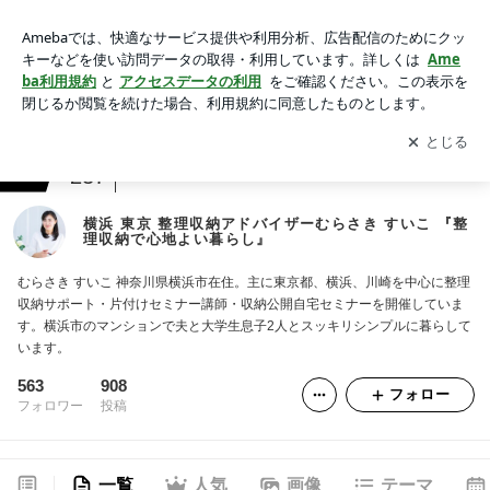
横浜 東京 整理収納アドバイザーむらさき すいこ 『整理収納で
心地よい暮らし』
アプリをダウンロードして
ブログの更新通知
を受け取りまし
開く
ょう。
ranking
整理整頓・ミニマルライフジャンル
237
横浜 東京 整理収納アドバイザーむらさき すいこ 『整
理収納で心地よい暮らし』
むらさき すいこ 神奈川県横浜市在住。主に東京都、横浜、川崎を中心に整理
収納サポート・片付けセミナー講師・収納公開自宅セミナーを開催していま
す。横浜市のマンションで夫と大学生息子2人とスッキリシンプルに暮らして
います。
563
908
フォロー
フォロワー
投稿
一覧
人気
画像
テーマ