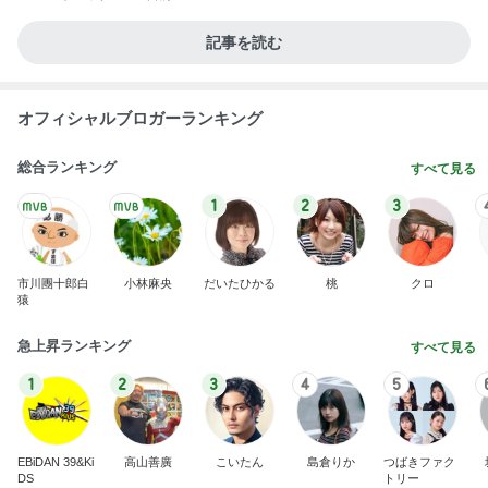
記事を読む
オフィシャルブロガーランキング
総合ランキング
すべて見る
1
2
3
市川團十郎白
小林麻央
だいたひかる
桃
クロ
猿
急上昇ランキング
すべて見る
1
2
3
4
5
EBiDAN 39&Ki
高山善廣
こいたん
島倉りか
つばきファク
DS
トリー