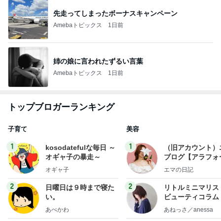
先走ってしまったボーナスキャンペーン
Amebaトピックス
1日前
姉の娘に言われたずるい言葉
Amebaトピックス
1日前
トップブロガーランキング
子育て
美容
1
1
kosodatefulな毎日 ～
（旧アカウント）
オギャ子の暴走～
ブログ【アラフォ
社売却セカンドラ
オギャ子
エマの日記
フ】
2
2
日曜日は９時まで寝た
リトルミニマリス
い。
ビューティコラム 
little minimalist'
あべかわ
あねっさ／anessa
uty colum