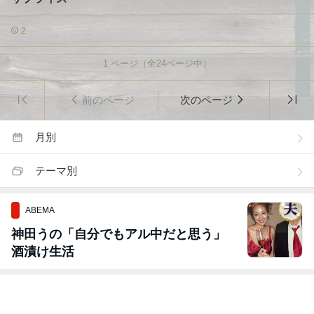
2
1
ページ（全
24
ページ中）
前のページ
次のページ
月別
テーマ別
ABEMA
神田うの「自分でもアル中だと思う」
酒漬け生活