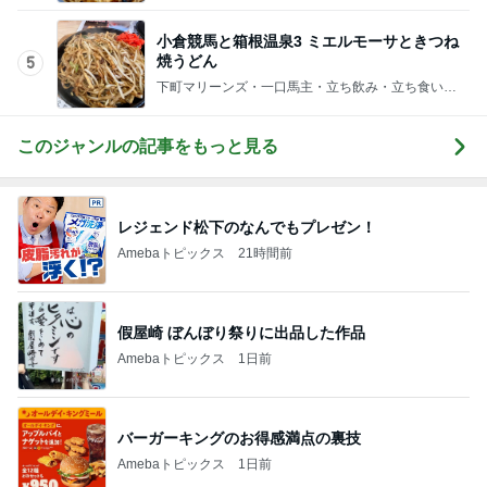
小倉競馬と箱根温泉3 ミエルモーサときつね
焼うどん
5
下町マリーンズ・一口馬主・立ち飲み・立ち食いそ
ば
このジャンルの記事をもっと見る
レジェンド松下のなんでもプレゼン！
Amebaトピックス
21時間前
假屋崎 ぼんぼり祭りに出品した作品
Amebaトピックス
1日前
バーガーキングのお得感満点の裏技
Amebaトピックス
1日前