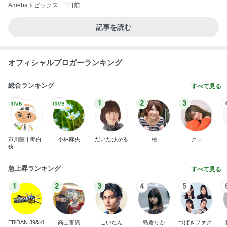
Amebaトピックス
1日前
記事を読む
オフィシャルブロガーランキング
総合ランキング
すべて見る
1
2
3
市川團十郎白
小林麻央
だいたひかる
桃
クロ
猿
急上昇ランキング
すべて見る
1
2
3
4
5
EBiDAN 39&Ki
高山善廣
こいたん
島倉りか
つばきファク