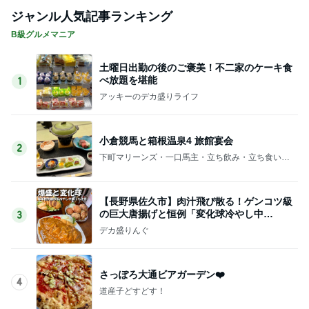
ジャンル人気記事ランキング
B級グルメマニア
土曜日出勤の後のご褒美！不二家のケーキ食
べ放題を堪能
1
アッキーのデカ盛りライフ
小倉競馬と箱根温泉4 旅館宴会
2
下町マリーンズ・一口馬主・立ち飲み・立ち食いそ
ば
【長野県佐久市】肉汁飛び散る！ゲンコツ級
の巨大唐揚げと恒例「変化球冷やし中
3
華」！！〜李紅蘭さん〜
デカ盛りんぐ
さっぽろ大通ビアガーデン❤️
4
道産子どすどす！