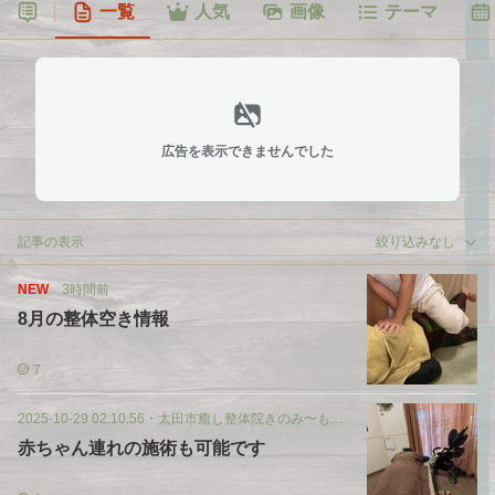
一覧
人気
画像
テーマ
広告を表示できませんでした
記事の表示
絞り込みなし
NEW
3時間前
8月の整体空き情報
7
2025-10-29 02:10:56
・
太田市癒し整体院きのみ〜もつぶやき
赤ちゃん連れの施術も可能です