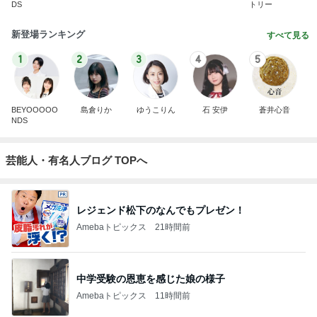
DS
トリー
新登場ランキング
すべて見る
1
2
3
4
5
BEYOOOOO
島倉りか
ゆうこりん
石 安伊
蒼井心音
NDS
芸能人・有名人ブログ TOPへ
レジェンド松下のなんでもプレゼン！
Amebaトピックス
21時間前
中学受験の恩恵を感じた娘の様子
Amebaトピックス
11時間前