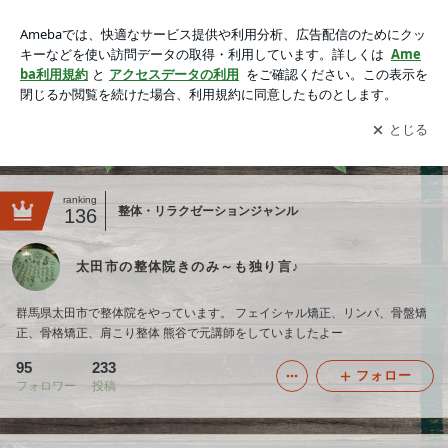
太田市の整体院きのみ～も独り言♪
アプリをダウンロードして
ブログの更新通知
を受け取りまし
開く
ょう。
ranking
整体・リラクゼーションジャンル
136
太田市の整体院きのみ～も独り言♪
群馬県太田市で整体院をやっています。 フェイシャル矯正、リンパ、骨盤矯
正、骨格矯正、肩こり整体 熊谷で元講師をしていましたよー
95
233
フォロー
フォロワー
投稿