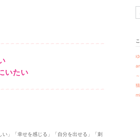
こ
ゆ
い
a
にいたい
～
猫
m
しい」「幸せを感じる」「自分を出せる」「刺