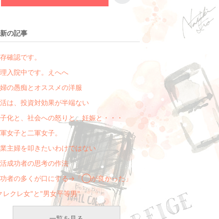
新の記事
存確認です。
理入院中です。えへへ
婦の愚痴とオススメの洋服
活は、投資対効果が半端ない
子化と、社会への怒りと、妊娠と・・・
軍女子と二軍女子。
業主婦を叩きたいわけではない
活成功者の思考の作法
成功者の多くが口にする→「◯が良かった」
クレクレ女"と"男女平等男"
一覧を見る