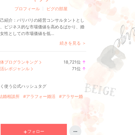
プロフィール
ピグの部屋
己紹介：
バリバリの経営コンサルタントとし
、ビジネス的な市場価値を高めるばかり、婚
女性としての市場価値を低...
続きを見る ＞
体ブログランキング
18,721
位
↑
ラ
活レポジャンル
71
位
↑
ン
ラ
キ
ン
く使う公式ハッシュタグ
ン
キ
グ
ン
結婚相談所
#アラフォー婚活
#アラサー婚
上
グ
昇
上
昇
フォロー