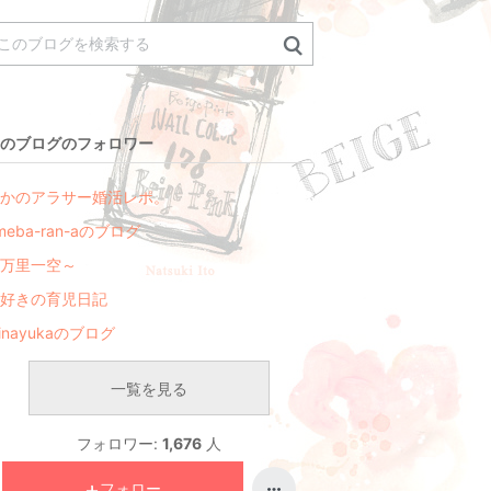
のブログのフォロワー
かのアラサー婚活レポ。
meba-ran-aのブログ
万里一空～
好きの育児日記
inayukaのブログ
一覧を見る
フォロワー:
1,676
人
フォロー