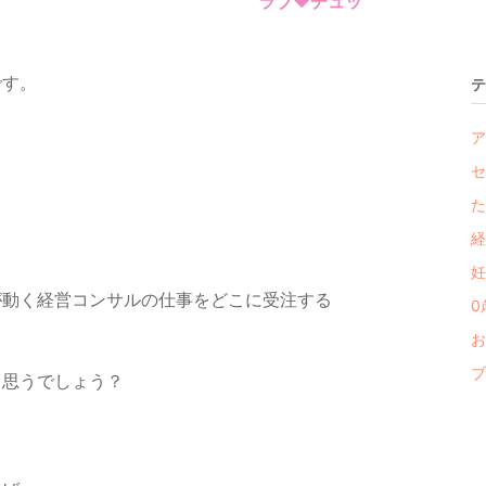
ラブ❤️チュッ
です。
テ
ア
セ
た
経
妊
が動く経営コンサルの仕事をどこに受注する
0
お
ブ
と思うでしょう？