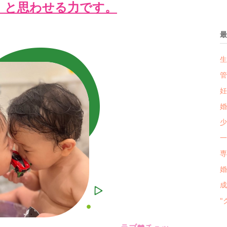
」と思わせる力です。
最
生
管
妊
婚
少
一
専
婚
"