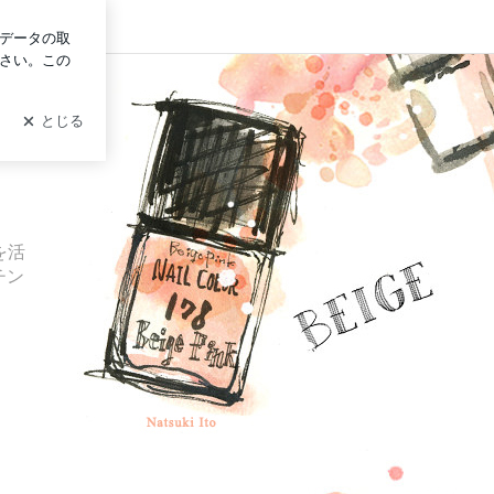
グイン
を活
チン