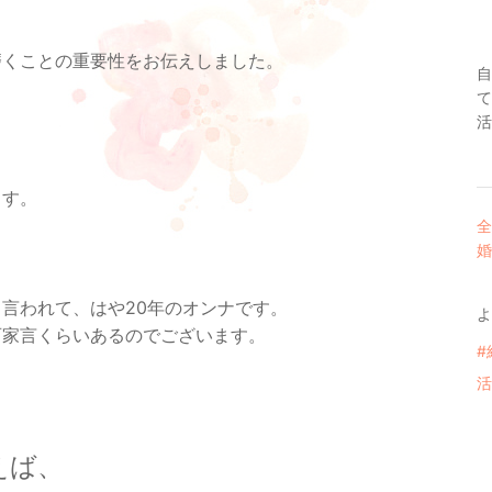
磨くことの重要性をお伝えしました。
自
て
活
ます。
全
婚
言われて、はや20年のオンナです。
よ
百家言くらいあるのでございます。
#
活
えば、