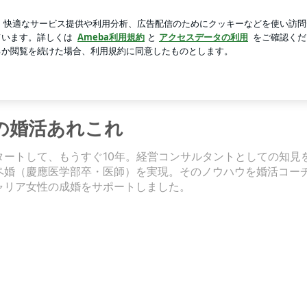
後悔すること
芸能人ブログ
人気ブログ
新規登録
ロ
ラの婚活あれこれ
の婚活あれこれ
タートして、もうすぐ10年。経営コンサルタントとしての知見
ペ婚（慶應医学部卒・医師）を実現。そのノウハウを婚活コー
ャリア女性の成婚をサポートしました。