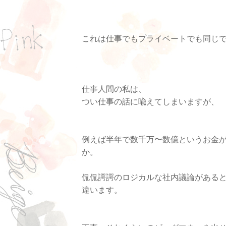
これは仕事でもプライベートでも同じ
仕事人間の私は、
つい仕事の話に喩えてしまいますが、
例えば半年で数千万〜数億というお金
か。
侃侃諤諤のロジカルな社内議論がある
違います。