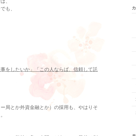
せば、
カ
ンでも、
仕事をしたいか」「この人ならば、信頼して託
キー局とか外資金融とか）の採用も、やはりそ
た。