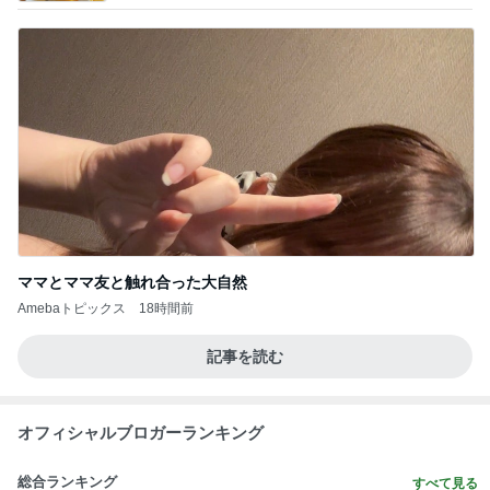
1
2
3
市川團十郎白
小林麻央
だいたひかる
桃
クロ
猿
急上昇ランキング
すべて見る
1
2
3
4
5
AKB48
たんぽぽ川村
北村総一朗
北別府学
OCHA NORM
エミコ
A
新登場ランキング
すべて見る
1
2
3
4
5
BEYOOOOO
ゆうこりん
島倉りか
石 安伊
蒼井心音
NDS