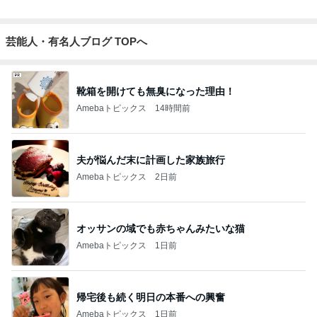
サロンの恩人を発見し大興奮
Amebaトピックス
15時間前
堀ちえみ 夫は中華で私はスタバ
Amebaトピックス
2日前
だいた 引越し後2ヶ月で1回の喧嘩
Amebaトピックス
1日前
子の努力の跡を見て思わず出た涙
Amebaトピックス
1日前