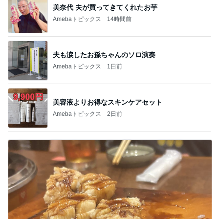
ホワイトなフット♡
2
Nail Salon Piu ～新越谷駅徒歩1分の子
連れOK！キッズスペース有りのプライベートネイ
ルサロン～
1泊3日弾丸台湾ひとり旅②
3
傷まず長持ちネイルサロン＠東陽町＊アプマーシュ
ネイルシールでボタニカルリーフ
4
しなやかに私の時間♡ときめきnail diary
8月Artcollection♪
4
綾瀬ネイルサロンバニラ[パラジェル/フィルイン/マ
グネット]
このジャンルの記事をもっと見る