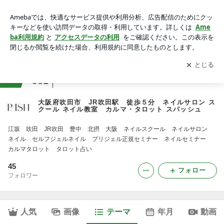
↳【プロ向】オンラインレッスン｜大阪府吹田市 JR吹田
駅 徒歩５分 ネイルサロン スクール ネイル教室 カルマ・
アプリをダウンロードして
ブログの更新通知
を受け取りまし
開く
タロット スパッシュ
ょう。
ranking
ネイルジャンル
901
大阪府吹田市 JR吹田駅 徒歩５分 ネイルサロン ス
クール ネイル教室 カルマ・タロット スパッシュ
江坂 吹田 JR吹田 豊中 北摂 大阪 ネイルスクール ネイルサロン
ネイル セルフジェルネイル プリジェル正規セミナー ネイルセミナー
カルマタロット タロット占い
45
フォロー
フォロワー
人気
画像
テーマ
年月
動画