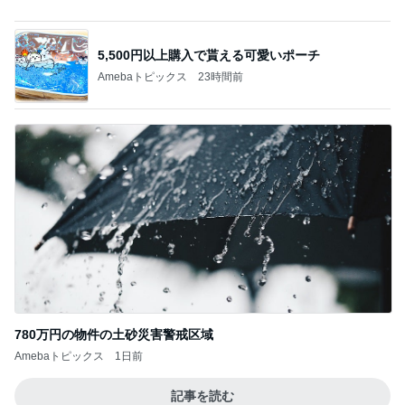
友達が好きすぎる子のハラハラする行動
Amebaトピックス
1日前
記事を読む
家にあふれていた桃の色んな食べ方
Amebaトピックス
1日前
家じゃない場所での最高のダラダラ
Amebaトピックス
17時間前
義母にこっそり連絡していた旦那
Amebaトピックス
1日前
私達の味方でいてくれた義姉の言葉