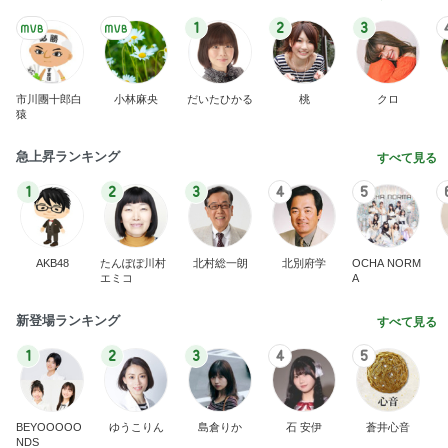
芸能人・有名人ブログ TOPへ
靴箱を開けても無臭になった理由！
Amebaトピックス
14時間前
夫が悩んだ末に計画した家族旅行
Amebaトピックス
2日前
オッサンの域でも赤ちゃんみたいな猫
Amebaトピックス
1日前
帰宅後も続く明日の本番への興奮
Amebaトピックス
1日前