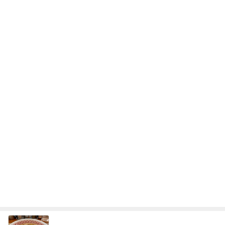
美味しいラーメンがもたらす幸せ
Amebaトピックス
1日前
長女の買い物ついでに大きい出費
Amebaトピックス
9時間前
体の早い反応が出た時の強い味方
Amebaトピックス
22時間前
ニオイたくない！簡単習慣！！
Amebaトピックス
14時間前
2500円のマンゴーショートケーキ
Amebaトピックス
1日前