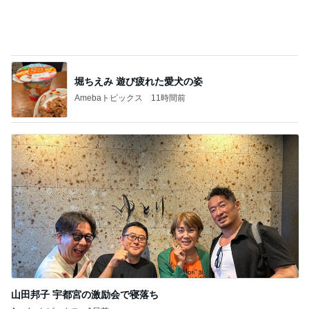
記事を読む
940mlもあるコーヒーショップのL
Amebaトピックス
14時間前
靴箱を開けても無臭になった理由！
Amebaトピックス
14時間前
大学教員の職探しで叶わない希望
Amebaトピックス
2日前
北斗晶 恵比寿さん似のめでたい笑顔
Amebaトピックス
1日前