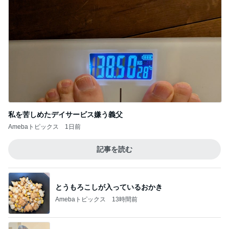
あてにならない夫との約束の結末
Amebaトピックス
1日前
記事を読む
3日以内出荷のポテトチップス
Amebaトピックス
1日前
ジャンル人気記事ランキング
ネイル
向日葵ネイル☆
1
滋賀県長浜市のネイルサロンｍａｈｉｎａです☆