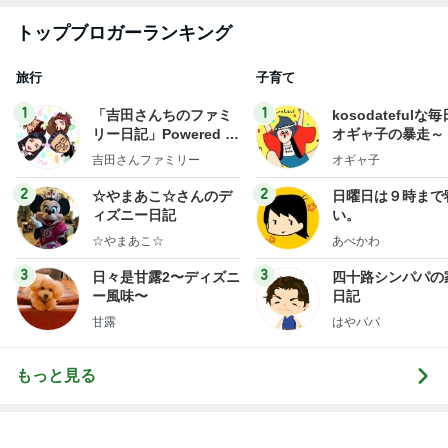
トップブロガーランキング
旅行
子育て
1
1
「吉田さんちのファミ
kosodatefulな毎
リー日記」Powered b
オギャ子の暴走～
y Ameba 吉田さんファ
吉田さんファミリー
オギャ子
ミリーオフィシャルブ
ログ
2
2
☆やまあこ☆さんのデ
日曜日は９時まで
ィズニー日記
い。
☆やまあこ☆
あべかわ
3
3
日々是甘露2〜ディズニ
四十路シンパパの
ー風味〜
日記
甘露
はやパパ
もっと見る