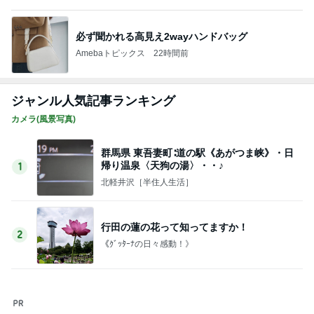
ジャンル人気記事ランキング
カメラ(風景写真)
群馬県 東吾妻町∶道の駅《あがつま峡》・日
帰り温泉〈天狗の湯〉・・♪
1
北軽井沢［半住人生活］
行田の蓮の花って知ってますか！
2
《ｸﾞｯﾀｰﾅの日々感動！》
【銀座のママの人生相談】 京大・東大・ハー
バード編 天才たちの苦悩とは？頭が良すぎ
3
て悩む人