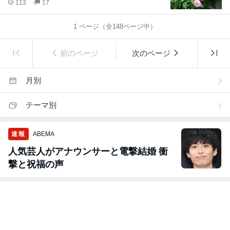
113
17
1
ページ（全
148
ページ中）
前のページ
次のページ
月別
テーマ別
速報
ABEMA
人気芸人がアナウンサーと電撃結婚 衝
撃と祝福の声