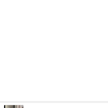
次世代掃除機がやってきた！！
Amebaトピックス
1時間前