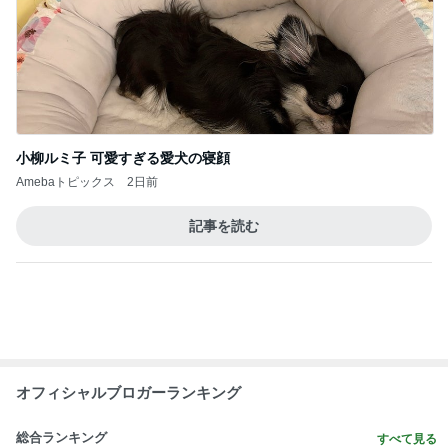
小柳ルミ子 可愛すぎる愛犬の寝顔
Amebaトピックス
2日前
記事を読む
オフィシャルブロガーランキング
総合ランキング
すべて見る
1
2
3
市川團十郎白
小林麻央
だいたひかる
桃
クロ