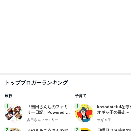
トップブロガーランキング
旅行
子育て
1
1
「吉田さんちのファミ
kosodatefulな毎
リー日記」Powered b
オギャ子の暴走～
y Ameba 吉田さんファ
吉田さんファミリー
オギャ子
ミリーオフィシャルブ
ログ
2
2
☆やまあこ☆さんのデ
日曜日は９時まで
ィズニー日記
い。
☆やまあこ☆
あべかわ
3
3
日々是甘露2〜ディズニ
四十路シンパパの