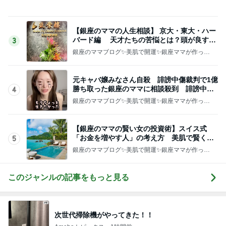
銀座のママブログ✨美肌で開運✨銀座ママが作った
化粧品✨銀座クラブ高嶋25歳で開店✨高嶋りえ子
お着物でエルメス バーキン コーデ
元キャバ嬢みなさん自殺 誹謗中傷裁判で1億
勝ち取った銀座のママに相談殺到 誹謗中傷
4
は正義じゃない
銀座のママブログ✨美肌で開運✨銀座ママが作った
化粧品✨銀座クラブ高嶋25歳で開店✨高嶋りえ子
お着物でエルメス バーキン コーデ
【銀座のママの賢い女の投資術】スイス式
「お金を増やす人」の考え方 美肌で賢く金
5
運UP これが正解
銀座のママブログ✨美肌で開運✨銀座ママが作った
化粧品✨銀座クラブ高嶋25歳で開店✨高嶋りえ子
お着物でエルメス バーキン コーデ
このジャンルの記事をもっと見る
次世代掃除機がやってきた！！
Amebaトピックス
1時間前
救急車で待たされたと怒る息子