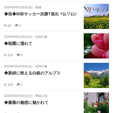
2026年06月26日(金)
・
雑感
◆祝◆W杯サッカー決勝T進出ヾ(≧▽≦)ﾉ
80
6
2026年06月16日(火)
・
信州の春
◆朝露に濡れて
105
6
2026年06月09日(火)
・
信州の春
◆新緑に映える白銀のアルプス
109
2
2026年06月02日(火)
・
季節の花
◆薔薇の魅惑に魅かれて