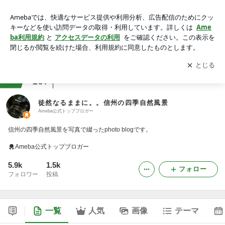
徒然なるままに。。信州の四季自然風景
アプリをダウンロードして
ブログの更新通知
を受け取りまし
開く
ょう。
ranking
カメラ(風景写真)ジャンル
107
徒然なるままに。。信州の四季自然風景
Ameba公式トップブロガー
信州の四季自然風景を写真で綴ったphoto blogです。
Ameba公式トップブロガー
5.9k
1.5k
フォロー
フォロワー
投稿
一覧
人気
画像
テーマ