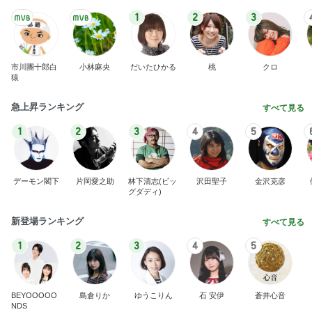
猿
急上昇ランキング
すべて見る
1
2
3
4
5
デーモン閣下
片岡愛之助
林下清志(ビッ
沢田聖子
金沢克彦
グダディ)
新登場ランキング
すべて見る
1
2
3
4
5
BEYOOOOO
島倉りか
ゆうこりん
石 安伊
蒼井心音
NDS