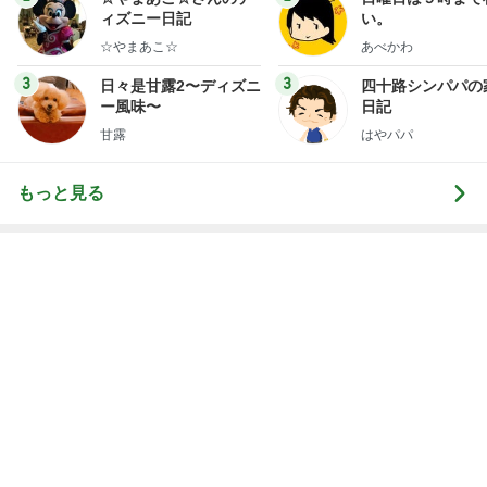
ー風味〜
日記
甘露
はやパパ
もっと見る