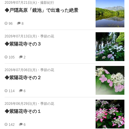
2026年07月21日(火)
・
撮影紀行
◆戸隠高原「鏡池」で出逢った絶景
96
8
2026年07月13日(月)
・
季節の花
◆紫陽花寺その３
105
2
2026年07月06日(月)
・
季節の花
◆紫陽花寺その２
114
6
2026年06月29日(月)
・
季節の花
◆紫陽花寺その１
142
6