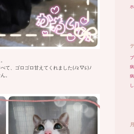
ホ
ブ
た。
病
て、ゴロゴロ甘えてくれました(ﾉ≧▽≦)ﾉ
せん。
病
し