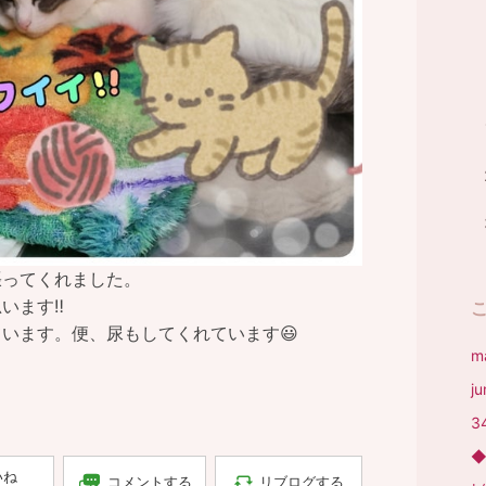
張ってくれました。
ます‼️
います。便、尿もしてくれています😃
m
j
3
いね
コメントする
リブログする