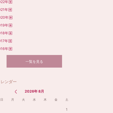
022
年
開
021
年
く
開
020
年
く
開
019
年
く
開
018
年
く
開
017
年
く
開
016
年
く
開
く
一覧を見る
カレンダー
2026年 8月
日
月
火
水
木
金
土
1