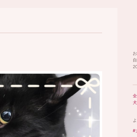
お
自
2
全
犬
よ
#