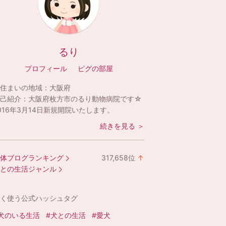
るり
プロフィール
ピグの部屋
住まいの地域：
大阪府
己紹介：
大阪府枚方市のるり動物病院です☆
016年3月14日新規開院いたします。
続きを見る ＞
体ブログランキング
317,658
位
↑
ラ
との生活ジャンル
ン
キ
く使う公式ハッシュタグ
ン
グ
犬のいる生活
#犬との生活
#愛犬
上