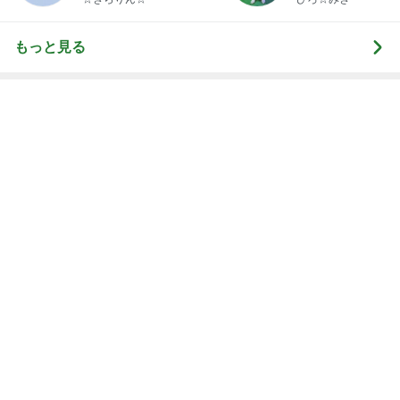
真っ赤な顔で水風呂に入った旦那
Amebaトピックス
1日前
激しい歌とおどりで疲れてる夫
Amebaトピックス
1日前
記事を読む