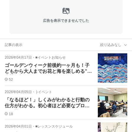
広告を表示できませんでした
記事の表示
絞り込みなし
2026年04月17日
・
■イベントお知らせ
ゴールデンウィーク前後約一ヶ月も！子
どもから大人までお花と海を楽しめる“葉
山芸術祭”
52
2026年04月05日
・
├イベント
「なるほど！」しくみがわかると行動の
仕方がわかる。初心者ほど必要なプロか
らの学び
18
2026年04月01日
・
■レッスンスケジュール