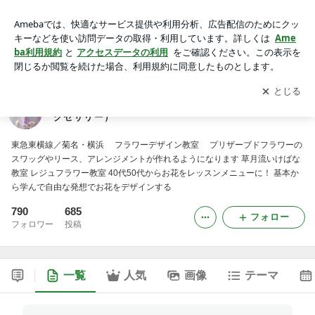
ルミ花の教室(いけばな、フラワーデザイン、レジンアクセサ
リー）
アプリをダウンロードして
ブログの更新通知
を受け取りまし
開く
ょう。
ルミ花の教室(いけばな、フラワーデザイン、レジンア
クセサリー）
東急東横線／菊名・横浜 フラワーデザイン教室 プリザーブドフラワーの
スワッグやリース、アレンジメントが作れるようになります 草月流いけばな
教室 レジュフラワー教室 40代50代からお花をレッスンメニューに！ 基本か
ら学んで自由な発想でお花をデザインする
790
685
フォロー
フォロワー
投稿
一覧
人気
画像
テーマ