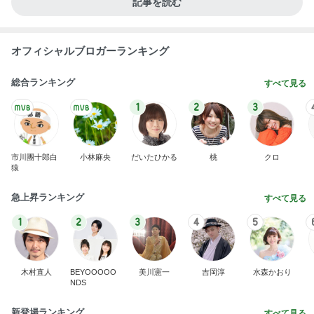
芸能人・有名人ブログ TOPへ
レジェンド松下のなんでもプレゼン！
Amebaトピックス
19時間前
初めて知った残高だけの銀行特典
Amebaトピックス
2日前
一生食べたいと思った豪華な蕎麦