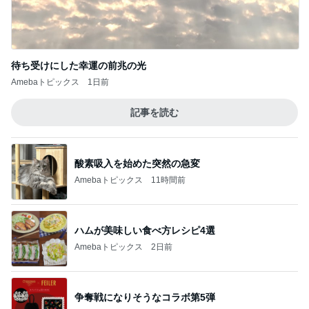
帰宅後30分でさくっと作った夕飯
Amebaトピックス
2日前
記事を読む
夫と入った超地元のローカルパブ
Amebaトピックス
1日前
ジャンル人気記事ランキング
猫との生活
妹夫婦の新居へ
1
関西子ナシ夫婦＆ベンガル猫のがむしゃらな毎日
完全脱力の家猫の姿をどうぞ
2