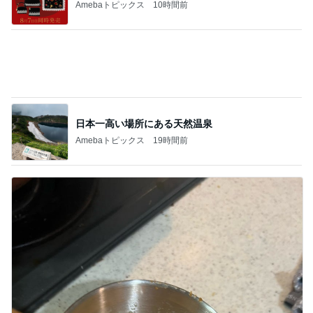
母さんは今日も世話をやく
魔王ちゃんと女帝と祭壇と。
3
うちの魔王さま。
明日は秘密の譲渡会！＆待機チマチマ♪ドレミ
の歌
4
ＮＰＯ法人ねこけん Official Blog
熱烈プロポーズ！島江ちゃん正式譲渡のご報
告
5
ニャンこまルームへようこそ