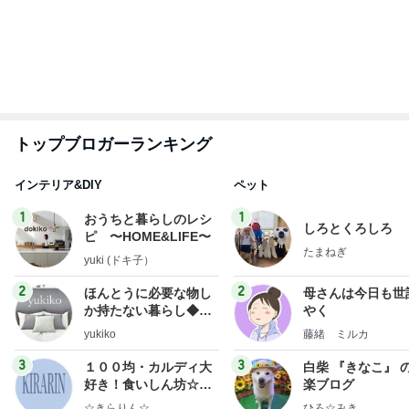
もっと見る
堀ちえみ めちゃくちゃ遅めの夕飯
Amebaトピックス
1日前
韓国で散財して買ったお気に入りの物
Amebaトピックス
2日前
女性を見る目がないと言われる原因
Amebaトピックス
1日前
神がかってる掃除機
Amebaトピックス
19時間前