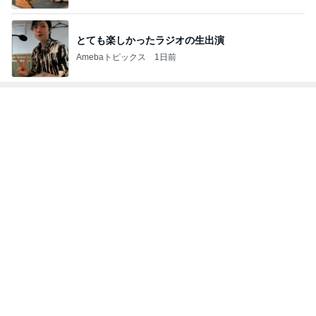
とても楽しかったラジオの生出演
Amebaトピックス
1日前
トップブロガーランキング
インテリア&DIY
ペット
1
1
おうちと暮らしのレシ
しろとくろしろ
ピ 〜HOME&LIFE〜
たまねぎ
yuki (ドキ子）
2
2
ほんとうに必要な物し
母さんは今日も世
か持たない暮らし◆Ke
やく
ep Life Simple◆〜イ
yukiko
藤緒 ミルカ
ンテリアのきろく〜
3
3
１００均・カルディ大
白柴 『きなこ』 
好き！食いしん坊☆き
楽ブログ
らりん☆のブログ
☆きらりん☆
ひろ☆みき