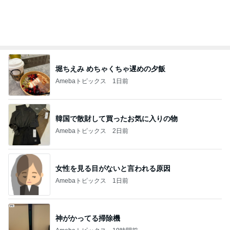
オフィシャルブロガーランキング
総合ランキング
すべて見る
1
2
3
市川團十郎白
小林麻央
だいたひかる
桃
クロ
猿
急上昇ランキング
すべて見る
1
2
3
4
5
木村直人
BEYOOOOO
美川憲一
吉岡淳
水森かおり
NDS
新登場ランキング
すべて見る