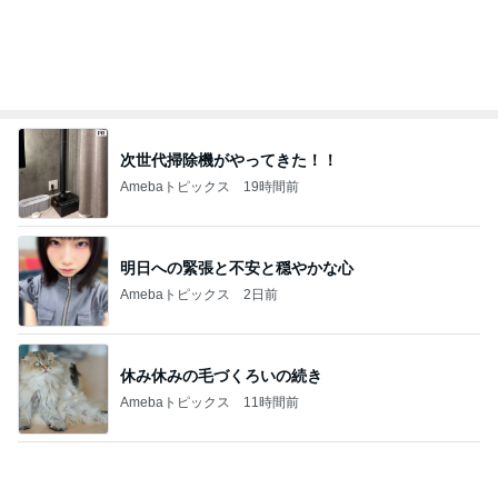
コーヒー牛乳で作ったシャーベット
Amebaトピックス
13時間前
記事を読む
團十郎 子連れ海外から帰国し安堵
Amebaトピックス
1日前
LIVEの予定が沢山で幸せな気持ち
Amebaトピックス
2日前
「会社行かないの」と聞いた娘の返事
Amebaトピックス
14時間前