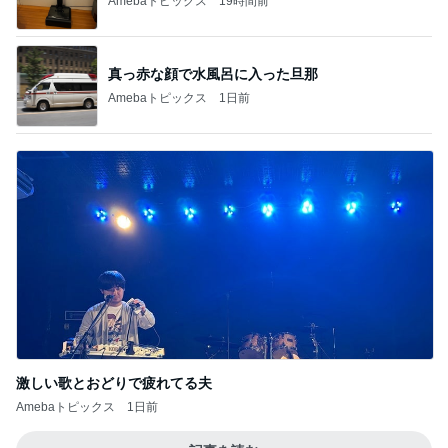
1
2
3
4
5
BEYOOOOO
島倉りか
ゆうこりん
MOMIママ
石 安伊
NDS