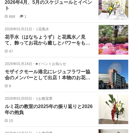
2026年4月、5月のスケジュールとイベン
ト
668
1
2026年01月21日
・
├花風水
花手水（はなちょうず）と花風水／見
て、飾ってお花から癒しとパワーをもら
おう！
47
2026年01月14日
・
■イベントお知らせ
モザイクモール港北にレジュフラワー協
会のメンバーとして出店！本物のお花で
作るレジンアクセサリー
9
2026年01月05日
・
├お教室業
ルミ花の教室の2025年の振り返りと2026
年の抱負
15