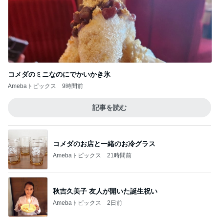
待ち受けにした幸運の前兆の光
Amebaトピックス
1日前
記事を読む
酸素吸入を始めた突然の急変
Amebaトピックス
11時間前
ハムが美味しい食べ方レシピ4選
Amebaトピックス
2日前
争奪戦になりそうなコラボ第5弾
Amebaトピックス
10時間前