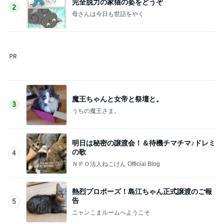
若乃花 朝から行っている作業
Amebaトピックス
1日前
株主優待の新設と廃止のお知らせ
Amebaトピックス
1日前
真野恵里菜 届いた嶽きみの美味しさ