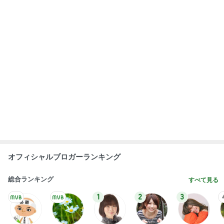
市川團十郎白
小林麻央
だいたひかる
桃
クロ
猿
急上昇ランキング
すべて見る
1
2
3
4
5
AKB48
たんぽぽ川村
北村総一朗
北別府学
OCHA NORM
エミコ
A
新登場ランキング
すべて見る
1
2
3
4
5
BEYOOOOO
ゆうこりん
島倉りか
石 安伊
蒼井心音
NDS
This site is protected by reCAPTCHA and