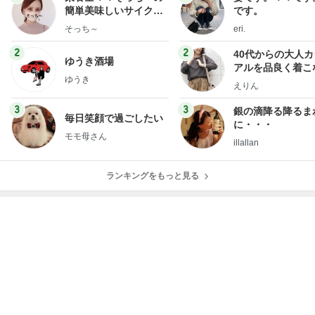
簡単美味しいサイクル
です。
献立
そっち～
eri.
2
2
40代からの大人
ゆうき酒場
アルを品良く着こ
ゆうき
ファッションブロ
えりん
3
3
銀の滴降る降るま
毎日笑顔で過ごしたい
に・・・
モモ母さん
illallan
ランキングをもっと見る
オフィシャルブロガーランキング
総合ランキング
すべて見る
1
2
3