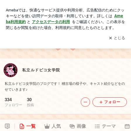
私立ルドビコ女学院
アプリをダウンロードして
ブログの更新通知
を受け取りまし
開く
ょう。
私立ルドビコ女学院
私立ルドビコ女学院のブログです！ 稽古場の様子や、キャスト紹介などをの
せていきます♪
334
30
フォロー
フォロワー
投稿
一覧
人気
画像
テーマ