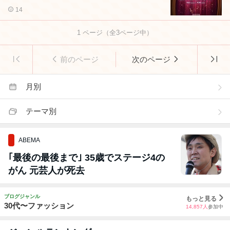
14
1
ページ（全
3
ページ中）
前のページ
次のページ
月別
テーマ別
ABEMA
｢最後の最後まで｣ 35歳でステージ4の
がん 元芸人が死去
ブログジャンル
もっと見る
30代〜ファッション
14,857
人
参加中