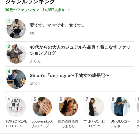
ジャンルランキング
30代〜ファッション
14,857人参加中
1
妻です。ママです。女です。
eri.
2
40代からの大人カジュアルを品良く着こなすファッ
ションブログ
えりん
3
Shiori's「on」style〜干物女の成長記〜
Shiori
4
5
6
7
8
TOKYO REAL
coco-eririko大
銀の滴降る降
*** あやのハピ
UNIQLOコー
CLOTHES 大
人のプチプラ
るまわり
ログ ***
ディネート日
人世代のリア
mixコーデ
に・・・
記
ハ
ルクローズ
♪