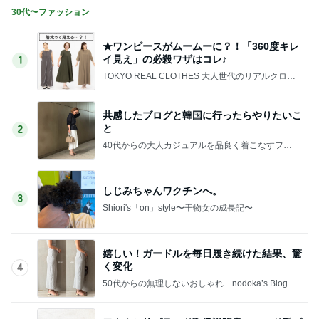
30代〜ファッション
★ワンピースがムームーに？！「360度キレ
イ見え」の必殺ワザはコレ♪
1
TOKYO REAL CLOTHES 大人世代のリアルクロー
ズ
共感したブログと韓国に行ったらやりたいこ
と
2
40代からの大人カジュアルを品良く着こなすファ
ッションブログ
しじみちゃんワクチンへ。
3
Shiori's「on」style〜干物女の成長記〜
嬉しい！ガードルを毎日履き続けた結果、驚
く変化
4
50代からの無理しないおしゃれ nodoka’s Blog