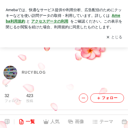
RUCYBLOG
アプリをダウンロードして
ブログの更新通知
を受け取りまし
開く
ょう。
RUCYBLOG
☆
32
423
フォロー
フォロワー
投稿
一覧
人気
画像
テーマ