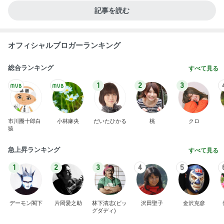
記事を読む
オフィシャルブロガーランキング
総合ランキング
すべて見る
1
2
3
市川團十郎白
小林麻央
だいたひかる
桃
クロ
猿
急上昇ランキング
すべて見る
1
2
3
4
5
デーモン閣下
片岡愛之助
林下清志(ビッ
沢田聖子
金沢克彦
グダディ)