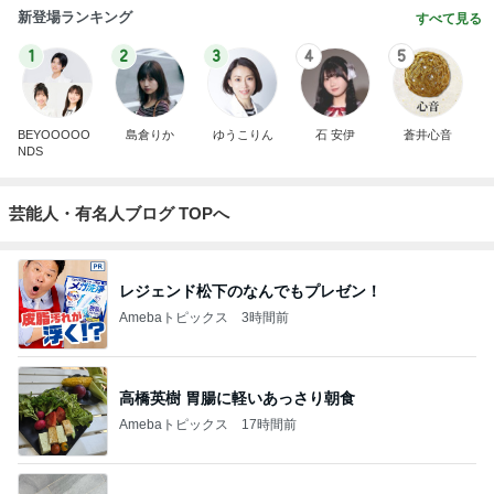
新登場ランキング
すべて見る
1
2
3
4
5
BEYOOOOO
島倉りか
ゆうこりん
石 安伊
蒼井心音
NDS
芸能人・有名人ブログ TOPへ
レジェンド松下のなんでもプレゼン！
Amebaトピックス
3時間前
高橋英樹 胃腸に軽いあっさり朝食
Amebaトピックス
17時間前