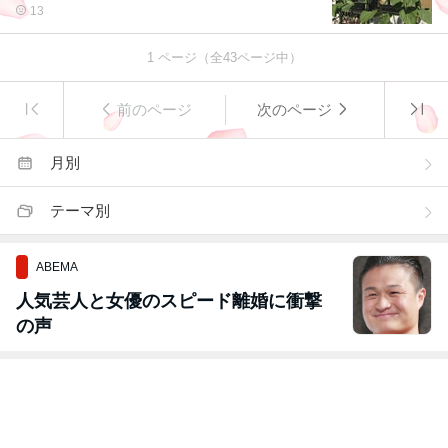
13
1
ページ（全
43
ページ中）
前のページ
次のページ
月別
テーマ別
ABEMA
人気芸人と女優のスピード離婚に衝撃
の声