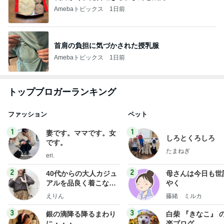
Amebaトピックス
1日前
首肩の負担に気づかされた授乳服
Amebaトピックス
1日前
トップブロガーランキング
ファッション
ペット
1
1
妻です。ママです。女
しろとくろしろ
です。
たまねぎ
eri.
2
2
40代からの大人カジュ
母さんは今日も世
アルを品良く着こなす
やく
ファッションブログ
えりん
藤緒 ミルカ
3
3
銀の滴降る降るまわり
白柴 『きなこ』 
に・・・
楽ブログ