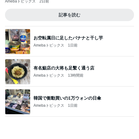
お空転属日に足したバナナと干し芋
Amebaトピックス
1日前
有名鮨店の大将も足繫く通う店
Amebaトピックス
13時間前
韓国で衝動買いの1万ウォンの日傘
Amebaトピックス
1日前
2回目も楽しかった姉との映画
Amebaトピックス
1日前