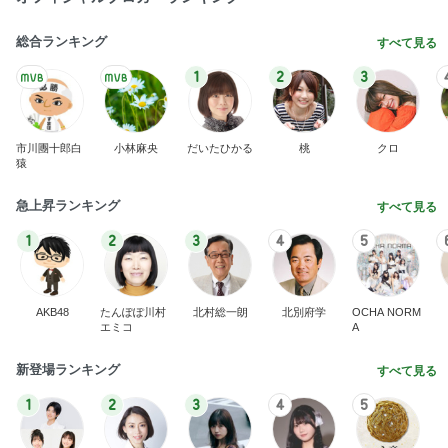
総合ランキング
すべて見る
1
2
3
市川團十郎白
小林麻央
だいたひかる
桃
クロ
猿
急上昇ランキング
すべて見る
1
2
3
4
5
AKB48
たんぽぽ川村
北村総一朗
北別府学
OCHA NORM
エミコ
A
新登場ランキング
すべて見る
1
2
3
4
5