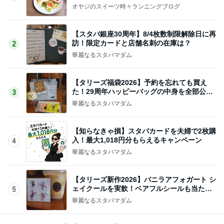
オヤジのスイーツ時々ランニングブログ
【スタバ銀座30周年】8/4枚数制限解除日に再
訪！限定カードと店舗名刺の在庫は？
2
華麗なるスタバマダム
【タリーズ福袋2026】予約を忘れても買え
た！29周年ハッピーバッグの中身を全部公開
3
8/5～
華麗なるスタバマダム
【知らなきゃ損】スタバカードを夫婦で2枚購
入！最大1,018円分もらえるキャンペーン
4
華麗なるスタバマダム
【タリーズ新作2026】バニラアフォガート シ
ェイクールを実飲！ベアフルシールも当たっ
5
た！
華麗なるスタバマダム