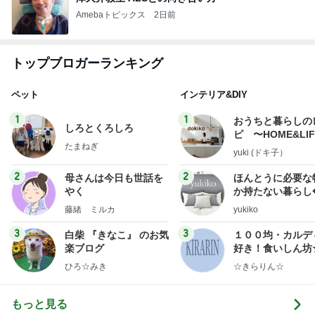
Amebaトピックス
2日前
トップブロガーランキング
ペット
インテリア&DIY
1
1
おうちと暮らしの
しろとくろしろ
ピ 〜HOME&LI
たまねぎ
yuki (ドキ子）
2
2
母さんは今日も世話を
ほんとうに必要な
やく
か持たない暮らし
ep Life Simple
藤緒 ミルカ
yukiko
ンテリアのきろく
3
3
白柴 『きなこ』 のお気
１００均・カルデ
楽ブログ
好き！食いしん坊
らりん☆のブログ
ひろ☆みき
☆きらりん☆
もっと見る