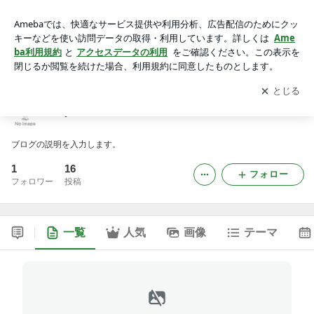
royalenfieldhiroshimaのブログ
アプリをダウンロードして
ブログの更新通知
を受け取りまし
開く
ょう。
royalenfieldhiroshimaのブログ
ブログの説明を入力します。
1
16
フォロー
フォロワー
投稿
一覧
人気
画像
テーマ