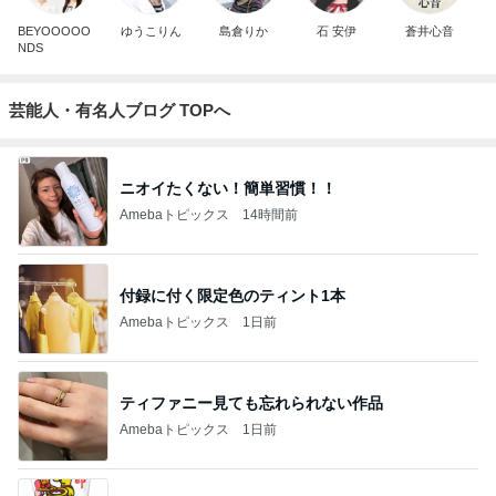
BEYOOOOO
ゆうこりん
島倉りか
石 安伊
蒼井心音
NDS
芸能人・有名人ブログ TOPへ
ニオイたくない！簡単習慣！！
Amebaトピックス
14時間前
付録に付く限定色のティント1本
Amebaトピックス
1日前
ティファニー見ても忘れられない作品
Amebaトピックス
1日前