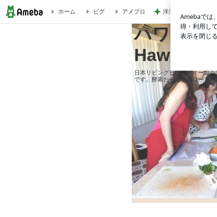
洋酒が香る大人が納
ホーム
ピグ
アメブロ
5月のお料理教室のご案内 | ハワイのローフードお料理教室 Raw F
ハワイのロ
Hawaii
日本リビングビューティー協会
です。酵素たっぷりのローフー