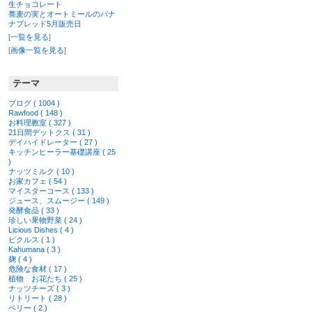
生チョコレート
蕎麦の実とオートミールのバナ
ナブレッド5月販売日
[
一覧を見る
]
[
画像一覧を見る
]
テーマ
ブログ ( 1004 )
Rawfood ( 148 )
お料理教室 ( 327 )
21日間デットクス ( 31 )
デイハイドレーター ( 27 )
キッチンヒーラー基礎講座 ( 25
)
ナッツミルク ( 10 )
お家カフェ ( 54 )
マイスターコース ( 133 )
ジュース、スムージー ( 149 )
発酵食品 ( 33 )
珍しい果物野菜 ( 24 )
Licious Dishes ( 4 )
ピクルス ( 1 )
Kahumana ( 3 )
麹 ( 4 )
危険な食材 ( 17 )
植物 お花たち ( 25 )
ナッツチーズ ( 3 )
リトリート ( 28 )
ベリー ( 2 )