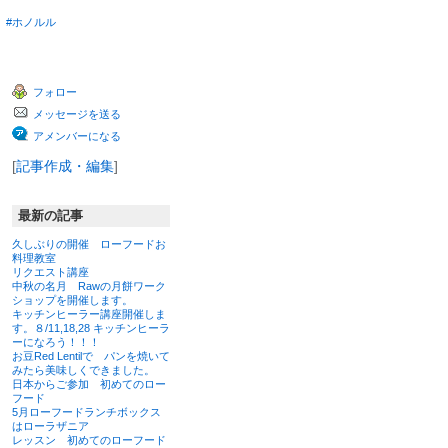
上
#ホノルル
昇
フォロー
メッセージを送る
アメンバーになる
[
記事作成・編集
]
最新の記事
久しぶりの開催 ローフードお
料理教室
リクエスト講座
中秋の名月 Rawの月餅ワーク
ショップを開催します。
キッチンヒーラー講座開催しま
す。８/11,18,28 キッチンヒーラ
ーになろう！！！
お豆Red Lentilで パンを焼いて
みたら美味しくできました。
日本からご参加 初めてのロー
フード
5月ローフードランチボックス
はローラザニア
レッスン 初めてのローフード