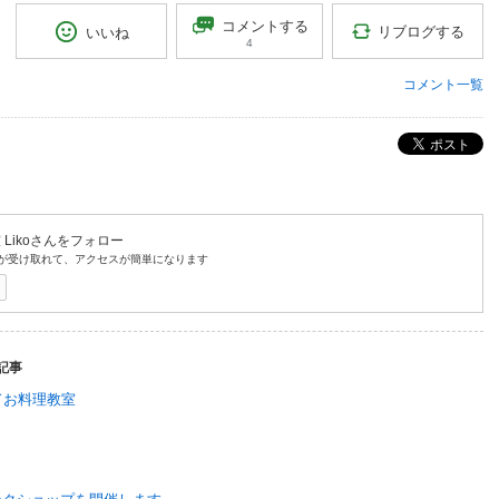
コメントする
リブログする
いいね
4
コメント一覧
ポスト
iko
さんをフォロー
が受け取れて、アクセスが簡単になります
記事
ドお料理教室