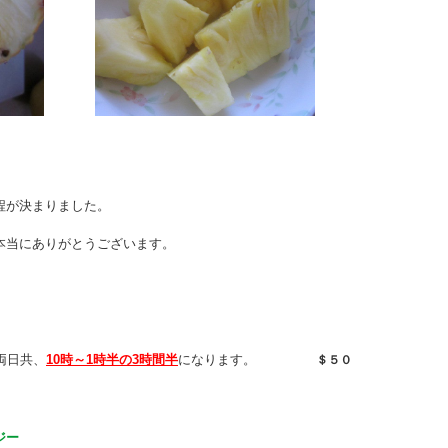
程が決まりました。
本当にありがとうございます。
両日共、
10時～1時半の3時間半
になります。
＄５０
ジー