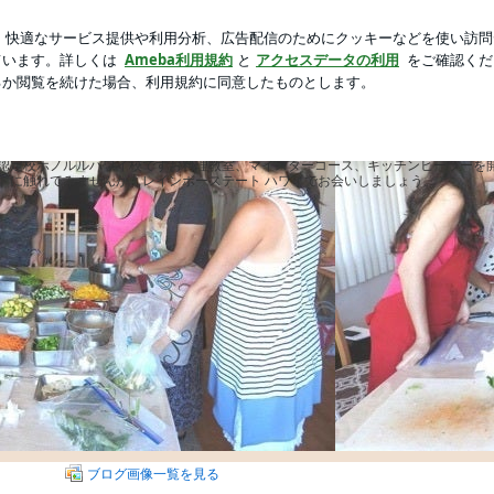
得のティラミス
新規登録
芸能人ブログ
人気ブログ
ood Hawaii 酵素たっぷり
ーフードお料理教室 Raw 
 酵素たっぷり
認定校ホノルルハワイ校ですお料理教室、マイスターコース、キッチンヒーラーを
ドに触れてみませんか！レインボーステート ハワイでお会いしましょう。
ブログ画像一覧を見る