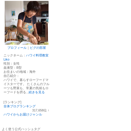
プロフィール
｜
ピグの部屋
ニックネーム：
ハワイ料理教室
Liko
性別：
女性
血液型：
B型
お住まいの地域：
海外
自己紹介：
ハワイで、暮らすローフードマ
イスターです。 たくさんのフル
ーツも野菜も、常夏の気候もロ
ーフードを摂る...
続きを見る
[ランキング]
全体ブログランキング
317,658
位
↑
ラ
ハワイからお届けジャンル
ン
キ
ン
よく使う公式ハッシュタグ
グ