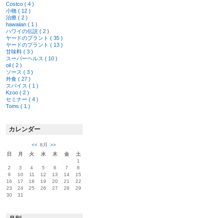
Costco ( 4 )
小物 ( 12 )
治療 ( 2 )
hawaiian ( 1 )
ハワイの伝説 ( 2 )
ヤードのプラント ( 35 )
ヤードのプラント ( 13 )
甘味料 ( 3 )
スーパーヘルス ( 10 )
oil ( 2 )
ソース ( 3 )
外食 ( 27 )
スパイス ( 1 )
Kzoo ( 2 )
セミナー ( 4 )
Toms ( 1 )
カレンダー
<<
8月
>>
日
月
火
水
木
金
土
1
2
3
4
5
6
7
8
9
10
11
12
13
14
15
16
17
18
19
20
21
22
23
24
25
26
27
28
29
30
31