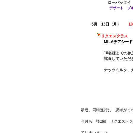
ローパッタイ
デザート ブル
5月 13日（月）
1
リクエスクラス
MILAチ
10名様までの参加。 
試食していただき
ナッツミルク、カシュー
最近、同時進行に 思考がま
今月も 後2回 リクエスト
てしまいました。