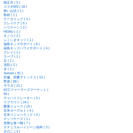
御正月 ( 5 )
コラボWS ( 18 )
怖いお話 ( 1 )
取材 ( 1 )
ケータリング ( 3 )
クレイケア ( 6 )
ハリケーン ( 2 )
HEIAU ( 1 )
キノコ ( 2 )
ふくしまキッツ ( 1 )
福島キッズサポート ( 8 )
福島キッズハワイサポート ( 4 )
クレイ ( 1 )
スープ ( 1 )
豆 ( 1 )
洗剤 ( 2 )
水 ( 1 )
Sweets ( 81 )
肝臓、胆嚢デトックス ( 13 )
野菜 ( 88 )
サラダ ( 21 )
KCCファーマーズマーケット (
58 )
デイハイドレーター ( 4 )
スプラウト ( 24 )
酵素ジュース ( 15 )
玄米ヨーグルト ( 4 )
玄米リジュべラック ( 4 )
ナッツチーズ ( 1 )
危険な食べ物 ( 7 )
ナチュラルハイジーン抜粋 ( 3 )
きのこ ( 3 )