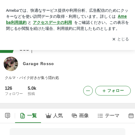
Garage Rosso
アプリをダウンロードして
ブログの更新通知
を受け取りまし
開く
ょう。
ranking
大学生・短大生・専門学校生ジャンル
365
Garage Rosso
クルマ・バイク好きが集う隠れ処
126
5.0k
フォロー
フォロワー
投稿
一覧
人気
画像
テーマ