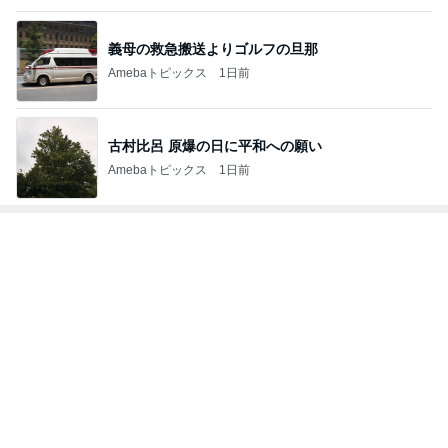
古村比呂 原爆の日に平和への願い
Amebaトピックス
1日前
トップブロガーランキング
ファッション
インテリア&DIY
1
1
妻です。ママです。女
おうちと暮らしの
です。
ピ 〜HOME&LI
eri.
yuki (ドキ子）
2
2
40代からの大人カジュ
ほんとうに必要な
アルを品良く着こなす
か持たない暮らし
ファッションブログ
ep Life Simple
えりん
yukiko
ンテリアのきろく
3
3
銀の滴降る降るまわり
１００均・カルデ
に・・・
好き！食いしん坊
らりん☆のブログ
illallan
☆きらりん☆