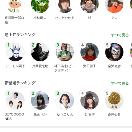
芸能人・有名人ブログ TOPへ
神がかってる掃除機
Amebaトピックス
22時間前
塾代に震え勝ち取った特待合格
Amebaトピックス
1日前
入らざるを得なかった店の店構え