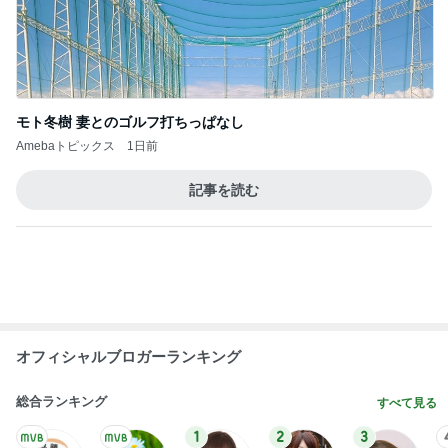
1
2
3
4
5
BEYOOOOO
島倉りか
ゆうこりん
石 安伊
蒼井心音
NDS