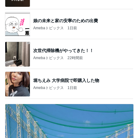
オフィシャルブロガーランキング
総合ランキング
すべて見る
1
2
3
市川團十郎白
小林麻央
だいたひかる
桃
クロ
猿
急上昇ランキング
すべて見る
1
2
3
4
5
デーモン閣下
片岡愛之助
林下清志(ビッ
沢田聖子
金沢克彦
グダディ)
新登場ランキング
すべて見る