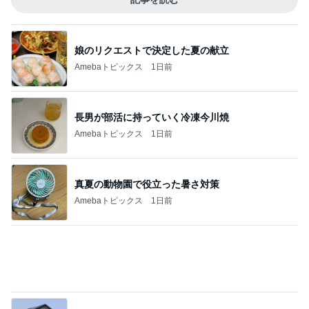
だいた 母の退院に向け部屋を片付け
Amebaトピックス
21時間前
記事を読む
楽しかったことが全て真逆の苦行
Amebaトピックス
1日前
ジャンル人気記事ランキング
ヨーロッパからお届け
ゲームフェアの犬鳥馬
1
スコットランドひきこもり日記
晩ごはん～✨ わーい、サボテンの実
2