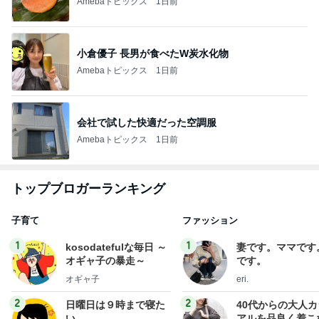
Amebaトピックス
1日前
小倉優子 長男が食べたW炭水化物
Amebaトピックス
1日前
会社で試した快適だった空調服
Amebaトピックス
1日前
トップブロガーランキング
子育て
ファッション
1
1
kosodatefulな毎日 ～
妻です。ママです
オギャ子の暴走～
です。
オギャ子
eri.
2
2
日曜日は９時まで寝た
40代からの大人
い。
アルを品良く着こ