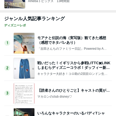
Amebaトピックス
13時間前
ジャンル人気記事ランキング
ディズニーレポ
モアナと伝説の海（実写版）観てきた感想
（感想でネタバレあり）
1
「吉田さんちのファミリー日記」Powered by Ame
ba 吉田さんファミリーオフィシャルブログ
戦いだった！イギリスから参戦LITTC✖️LINK
しまむらディズニーコラボ！ダッフィー新商
2
品の話
キャラクター大好き！コロ助の2回目ロンドン生活
にっき★
【読者さんのひとりごと】キャストの質が…
3
マカロンのclub disney♡
いろんなキャラクターのいるバディTシャ