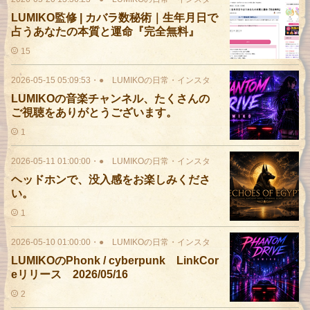
LUMIKO監修 | カバラ数秘術｜生年月日で
占うあなたの本質と運命『完全無料』
15
2026-05-15 05:09:53
・
● LUMIKOの日常・インスタ
LUMIKOの音楽チャンネル、たくさんの
ご視聴をありがとうございます。
1
2026-05-11 01:00:00
・
● LUMIKOの日常・インスタ
ヘッドホンで、没入感をお楽しみくださ
い。
1
2026-05-10 01:00:00
・
● LUMIKOの日常・インスタ
LUMIKOのPhonk / cyberpunk LinkCor
eリリース 2026/05/16
2