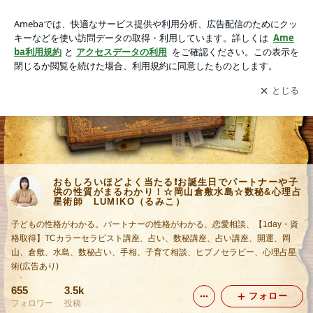
おもしろいほどよく当たる❗お誕生日でパートナーや子供の性
質がまるわかり！☆岡山倉敷水島☆数秘&心理占星術師 LUM
アプリをダウンロードして
ブログの更新通知
を受け取りまし
開く
IKO（るみこ）
ょう。
おもしろいほどよく当たる❗お誕生日でパートナーや子
供の性質がまるわかり！☆岡山倉敷水島☆数秘&心理占
星術師 LUMIKO（るみこ）
子どもの性格がわかる。パートナーの性格がわかる、恋愛相談、【1day・資
格取得】TCカラーセラピスト講座、占い、数秘講座、占い講座、開運、岡
山、倉敷、水島、数秘占い、手相、子育て相談、ヒプノセラピー、心理占星
術(広告あり)
655
3.5k
フォロー
フォロワー
投稿