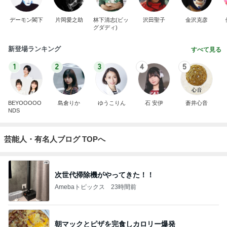
デーモン閣下
片岡愛之助
林下清志(ビッ
沢田聖子
金沢克彦
グダディ)
新登場ランキング
すべて見る
1
2
3
4
5
BEYOOOOO
島倉りか
ゆうこりん
石 安伊
蒼井心音
NDS
芸能人・有名人ブログ TOPへ
次世代掃除機がやってきた！！
Amebaトピックス
23時間前
朝マックとピザを完食しカロリー爆発