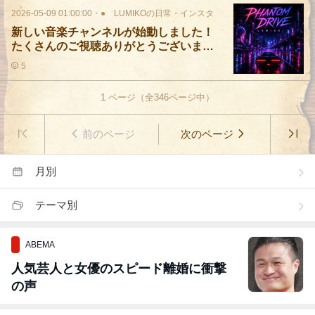
2026-05-09 01:00:00
・
● LUMIKOの日常・インスタ
新しい音楽チャンネルが始動しました！
たくさんのご視聴ありがとうございま
す。
5
1
ページ（全
346
ページ中）
前のページ
次のページ
月別
テーマ別
ABEMA
人気芸人と女優のスピード離婚に衝撃
の声