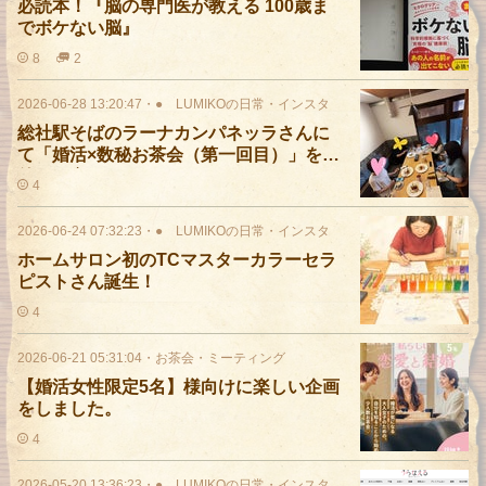
必読本！『脳の専門医が教える 100歳ま
でボケない脳』
8
2
2026-06-28 13:20:47
・
● LUMIKOの日常・インスタ
総社駅そばのラーナカンパネッラさんに
て「婚活×数秘お茶会（第一回目）」を開
催して参りました！
4
2026-06-24 07:32:23
・
● LUMIKOの日常・インスタ
ホームサロン初のTCマスターカラーセラ
ピストさん誕生！
4
2026-06-21 05:31:04
・
お茶会・ミーティング
【婚活女性限定5名】様向けに楽しい企画
をしました。
4
2026-05-20 13:36:23
・
● LUMIKOの日常・インスタ