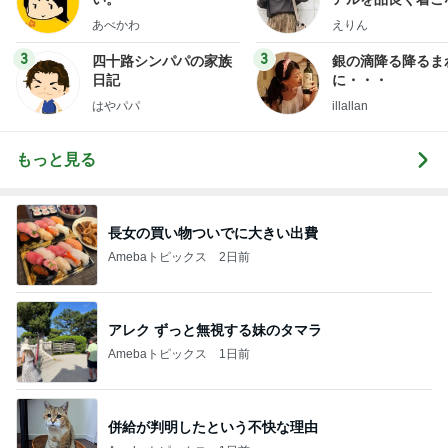
ファッションブロ
あべかわ
えりん
3
3
四十路シンパパの家族
銀の滴降る降るま
日記
に・・・
はやパパ
illallan
もっと見る
長女の買い物ついでに大きい出費
Amebaトピックス
2日前
アレク ずっと無視する妹のタマラ
Amebaトピックス
1日前
併給が判明したという不快な理由