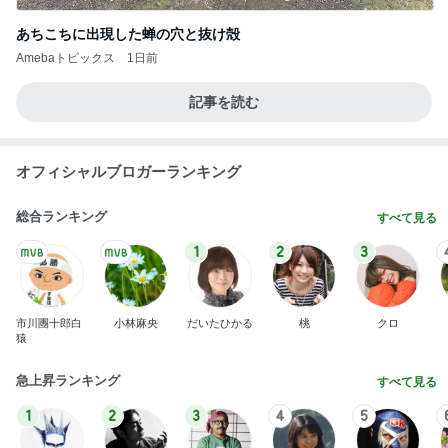
あちこちに出現した蝉の穴と抜け殻
Amebaトピックス
1日前
記事を読む
オフィシャルブロガーランキング
総合ランキング
すべて見る
1
2
3
市川團十郎白
小林麻央
だいたひかる
桃
クロ
猿
急上昇ランキング
すべて見る
1
2
3
4
5