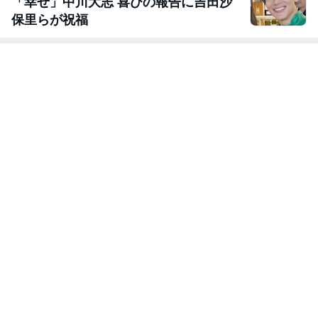
「幸せ」中川大志 喜びの報告に吉田沙
保里らが祝福