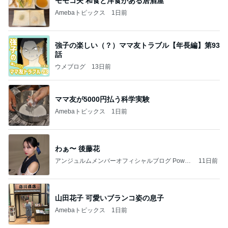
モモコ夫 和食と洋食がある居酒屋
Amebaトピックス
1日前
強子の楽しい（？）ママ友トラブル【年長編】第93
話
ウメブログ
13日前
ママ友が5000円払う科学実験
Amebaトピックス
1日前
わぁ〜 後藤花
アンジュルムメンバーオフィシャルブログ Power
11日前
ed by Ameba
山田花子 可愛いブランコ姿の息子
Amebaトピックス
1日前