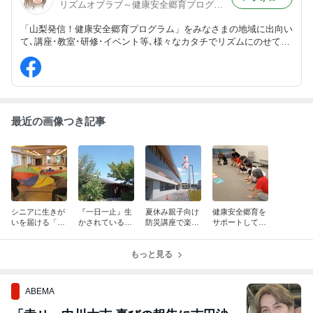
リズムオブラブ～健康安全郷育プログラムの輪・和・環～
「山梨発信！健康安全郷育プログラム」をみなさまの地域に出向い
て､講座･教室･研修･イベント等､様々なカタチでリズムにのせてお
届けしています。乳幼児から高齢者まで障がいの有無を問わず誰も
が､いつでもどこでもいつまでも楽しめるトーク(講演)&エクササイ
ズ(実技)です。
最近の画像つき記事
シニアに生きが
『一日一止』生
夏休み親子向け
健康安全郷育を
いを届ける「安
かされている感
防災講座で楽し
サポートして下
全安心・健康づ
謝への深呼吸の
くフェーズフリ
さるボランティ
くり教室」！安
時空！安全＆健
ーな防災4！安
ア募集中！安全
全＆健康＆ハピ
康＆ハピネスを
もっと見る
全＆健康＆ハピ
＆健康＆ハピネ
ネスを創るリズ
創るリズムオブ
ネスを創るリズ
スを創るリズム
ムオブラブ♪
ラブ♪
ムオブラブ♪
オブラブ♪
ABEMA