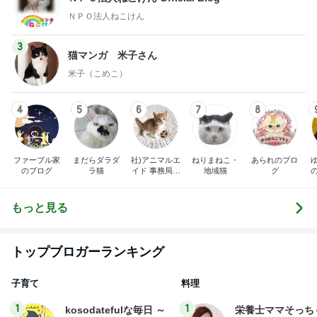
ＮＰＯ法人ねこけん
3
猫マンガ 米子さん
米子（こめこ）
4
5
6
7
8
ファーブル家
まだらダラダ
社)アニマルエ
ねりまねこ・
あられのブロ
のブログ
ラ猫
イド 事務局＆
地域猫
グ
みんなの日記
もっと見る
トップブロガーランキング
子育て
料理
1
1
kosodatefulな毎日 ～
栄養士ママそっち