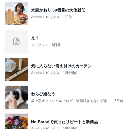
by Ameba
水森かおり 30個目の大使就任
Amebaトピックス
1日前
え？
ロックマン
6日前
気に入らない備え付けのカーテン
Amebaトピックス
12時間前
わらび姫なう
坂上忍オフィシャルブログ「綺麗好きでなにが悪
2日前
い！」 Powered by Ameba
No Brandで買ったリピートと新商品
Amebaトピックス
10時間前