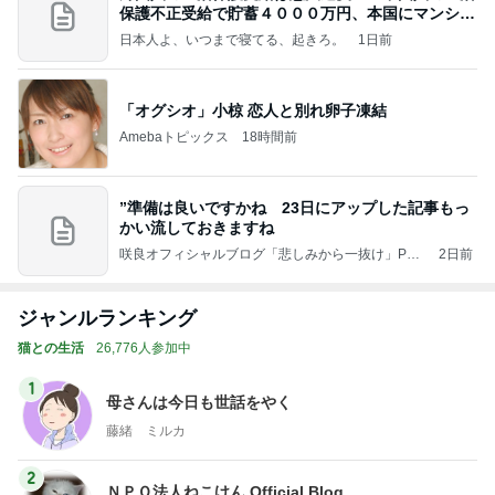
保護不正受給で貯蓄４０００万円、本国にマンショ
ンを
日本人よ、いつまで寝てる、起きろ。
1日前
「オグシオ」小椋 恋人と別れ卵子凍結
Amebaトピックス
18時間前
”準備は良いですかね 23日にアップした記事もっ
かい流しておきますね
咲良オフィシャルブログ「悲しみから一抜け」Pow
2日前
ered by Ameba
ジャンルランキング
猫との生活
26,776人参加中
1
母さんは今日も世話をやく
藤緒 ミルカ
2
ＮＰＯ法人ねこけん Official Blog