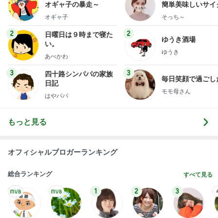
オギャ子の暴走～
簡単美味しいサイ
献立
オギャ子
そっち～
2
2
日曜日は９時まで寝た
ゆうき酒場
い。
ゆうき
あべかわ
3
3
四十路シンパパの家族
毎日笑顔で過ごし
日記
モモ母さん
はやパパ
もっと見る
オフィシャルブロガーランキング
総合ランキング
すべて見る
1
2
3