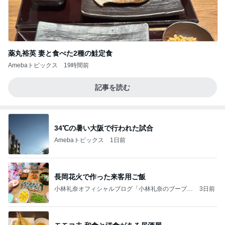
薬丸裕英 妻と食べた2種の鮭定食
Amebaトピックス
19時間前
記事を読む
34℃の暑い大阪で行われた試合
Amebaトピックス
1日前
長岡花火で作った来客用ご飯
小林礼奈オフィシャルブログ「小林礼奈のブーブー
3日前
ブログ」Powered by Ameba