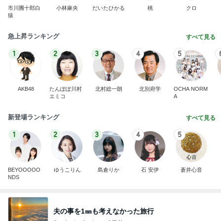
市川團十郎白
小林麻央
だいたひかる
桃
クロ
猿
急上昇ランキング
すべて見る
1
2
3
4
5
AKB48
たんぽぽ川村
北村総一朗
北別府学
OCHA NORM
エミコ
A
新登場ランキング
すべて見る
1
2
3
4
5
BEYOOOOO
ゆうこりん
島倉りか
石 安伊
蒼井心音
NDS
夫の事を1㎜も考えなかった旅行