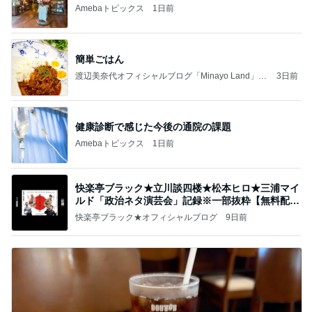
Amebaトピックス
1日前
簡単ごはん
渡辺美奈代オフィシャルブログ「Minayo Land」P
3日前
owered by Ameba
健康診断で感じた今後の通院の課題
Amebaトピックス
1日前
快楽亭ブラック★立川談四楼★松本ヒロ★三浦マイ
ルド「政治ネタ演芸会」記録※一部抜粋【無料配
信】
快楽亭ブラック★オフィシャルブログ
9日前