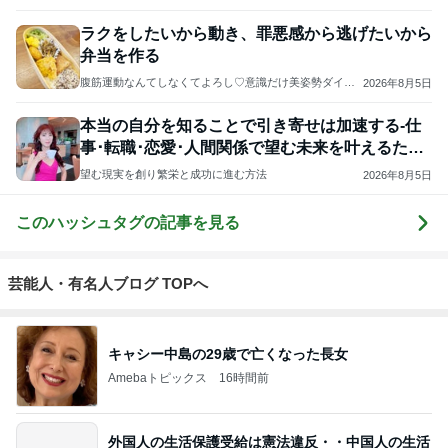
ラクをしたいから動き、罪悪感から逃げたいから
弁当を作る
腹筋運動なんてしなくてよろし♡意識だけ美姿勢ダイエ
2026年8月5日
ット♡勝手に痩せる体になる秘密
本当の自分を知ることで引き寄せは加速する-仕
事･転職･恋愛･人間関係で望む未来を叶えるため
に
望む現実を創り繁栄と成功に進む方法
2026年8月5日
このハッシュタグの記事を見る
芸能人・有名人ブログ TOPへ
キャシー中島の29歳で亡くなった長女
Amebaトピックス
16時間前
外国人の生活保護受給は憲法違反・・中国人の生活