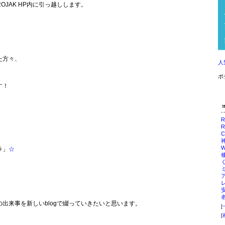
OJAK HP内に引っ越しします。
た方々、
人
ポ
す！
R
C
W
ラ」
☆
出来事を新しいblogで綴っていきたいと思います。
[
[