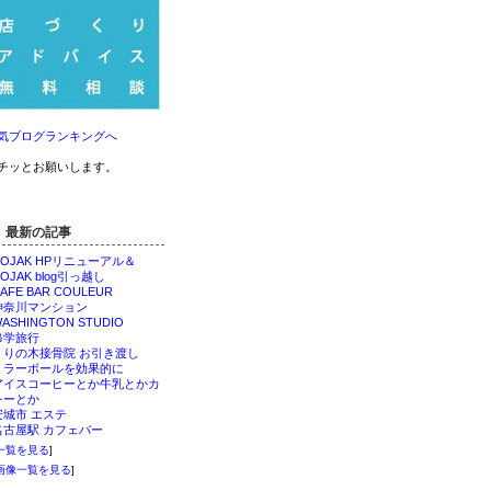
気ブログランキングへ
チッとお願いします。
最新の記事
ROJAK HPリニューアル＆
OJAK blog引っ越し
AFE BAR COULEUR
神奈川マンション
ASHINGTON STUDIO
修学旅行
くりの木接骨院 お引き渡し
ミラーボールを効果的に
アイスコーヒーとか牛乳とかカ
レーとか
安城市 エステ
名古屋駅 カフェバー
一覧を見る
]
画像一覧を見る
]