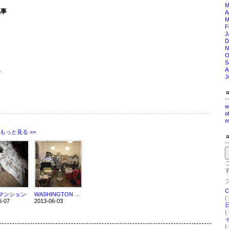
M
記事
A
M
F
J
D
N
O
S
A
O
J
w
o
m
もっと見る >>
マンション
WASHINGTON STUDIO
(
6-07
2013-06-03
(
(