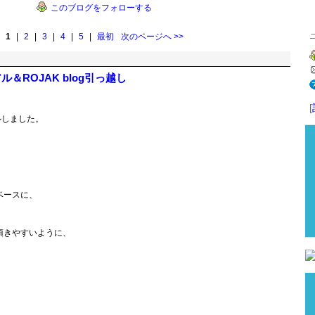
このブログをフォローする
1
|
2
|
3
|
4
|
5
|
最初
次のページへ
>>
ル＆ROJAK blog引っ越し
[
ルしました。
ベースに、
頂きやすいように、