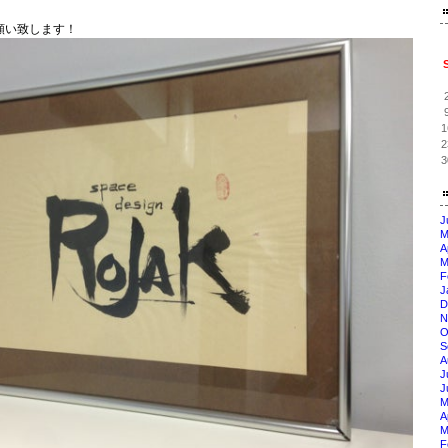
願い致します！
1
2
3
J
M
A
M
F
J
D
N
O
S
A
J
J
M
A
M
F