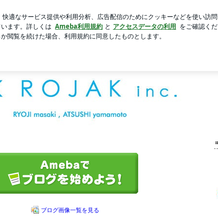
歳の誕生日
新規登録
ログイ
芸能人ブログ
人気ブログ
チにするチカラ！
リアデザイン事務所 ROJAK(ロジャック)のBLOGです。
ブログ画像一覧を見る