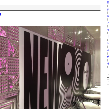
(
(
R
(
(
(
(
(
(
(
(