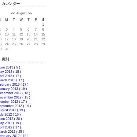
カレンダー
<<
August
>>
S
M
T
W
T
F
S
1
2
3
4
5
6
7
8
9
10
11
12
13
14
15
6
17
18
19
20
21
22
3
24
25
26
27
28
29
0
31
月別
une 2013 ( 5 )
ay 2013 ( 18 )
pril 2013 ( 17 )
arch 2013 ( 17 )
ebruary 2013 ( 17 )
anuary 2013 ( 19 )
ecember 2012 ( 18 )
ovember 2012 ( 15 )
ctober 2012 ( 17 )
eptember 2012 ( 14 )
ugust 2012 ( 19 )
uly 2012 ( 16 )
une 2012 ( 20 )
ay 2012 ( 19 )
pril 2012 ( 17 )
arch 2012 ( 25 )
ebruary 2012 ( 19 )