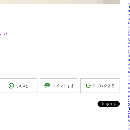
J
D
N
O
S
A
J
J
さい！
M
A
M
F
J
D
N
O
S
A
J
J
M
リブログする
コメントする
いいね
A
M
F
J
ポスト
D
N
O
S
A
J
J