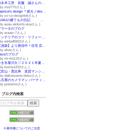
徳永木工所 佐藤 誠さんのブログ
 by ms0770さん )
yapricot's design ＊紙モノdesigner ＊
 by yo-co-designloftさん )
AUAUの建てもの日記 [愛知/名古屋/建築家/設計事務所/住宅/建築]
 by auau-akitoshi-ukaiさん )
アラータのブログ
 by araats-7さん )
インテリアのコツ・リフォームや住宅の裏情報の暴露部屋！ 満足度120％保証付き！
 by winbell0603さん )
【池袋】より発信中！住宅 店舗 建築 総合プロデュース♪ －株式会社アルナック－ 女性スタッフ達の日記
 by alnacさん )
sayuのブログ
 by mi-mi1120さん )
かき氷屋川久♡２０２１年夏がはじまったよ～
 by kooriya333さん )
代官山・恵比寿 賃貸マンションライブラリー
 by daikanyama-ebisuさん )
名古屋のカメラマン パーティーカメラマン坂野旬
 by junbannoさん )
ブログ内検索
※著作権についてのご注意