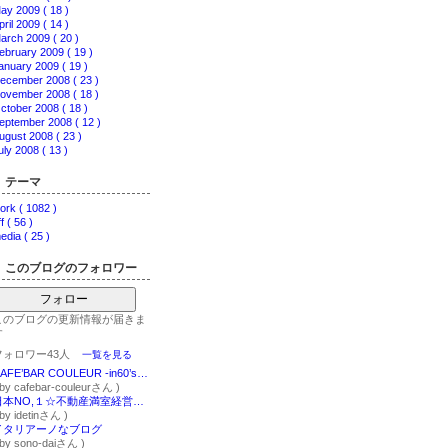
ay 2009 ( 18 )
pril 2009 ( 14 )
arch 2009 ( 20 )
ebruary 2009 ( 19 )
anuary 2009 ( 19 )
ecember 2008 ( 23 )
ovember 2008 ( 18 )
ctober 2008 ( 18 )
eptember 2008 ( 12 )
ugust 2008 ( 23 )
uly 2008 ( 13 )
テーマ
ork ( 1082 )
ff ( 56 )
edia ( 25 )
このブログのフォロワー
フォロー
このブログの更新情報が届きま
す
フォロワー43人
一覧を見る
CAFE’BAR COULEUR -in60’s Style-
 by cafebar-couleurさん )
日本NO,１☆不動産満室経営コンサルタントでオーナーの悩みを一発解決！＆スピードコーチングと不動産収入GETでプチリタイヤ一直線
 by idetinさん )
イタリアーノなブログ
 by sono-daiさん )