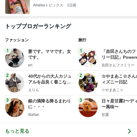
Amebaトピックス
1日前
トップブロガーランキング
ファッション
旅行
1
1
妻です。ママです。女
「吉田さんちのフ
です。
リー日記」Powere
y Ameba 吉田さ
eri.
吉田さんファミリー
ミリーオフィシャ
ログ
2
2
40代からの大人カジュ
☆やまあこ☆さん
アルを品良く着こなす
ィズニー日記
ファッションブログ
えりん
☆やまあこ☆
3
3
銀の滴降る降るまわり
日々是甘露2〜デ
に・・・
ー風味〜
illallan
甘露
もっと見る