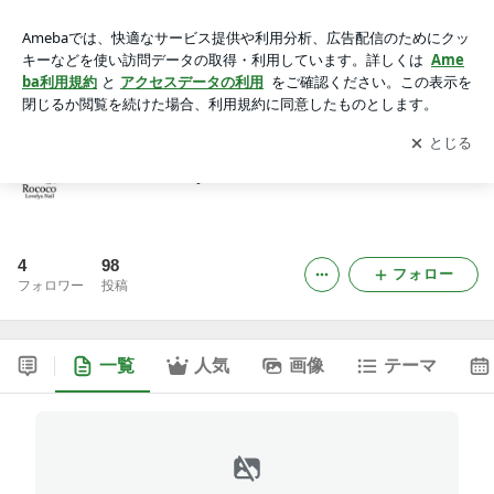
Rococo Lovelya Nail緑店のブログ
アプリをダウンロードして
ブログの更新通知
を受け取りまし
開く
ょう。
Rococo Lovelya Nail緑店のブログ
4
98
フォロー
フォロワー
投稿
一覧
人気
画像
テーマ