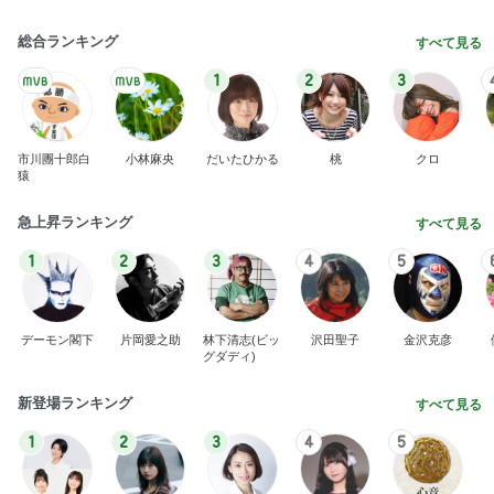
総合ランキング
すべて見る
1
2
3
市川團十郎白
小林麻央
だいたひかる
桃
クロ
猿
急上昇ランキング
すべて見る
1
2
3
4
5
デーモン閣下
片岡愛之助
林下清志(ビッ
沢田聖子
金沢克彦
グダディ)
新登場ランキング
すべて見る
1
2
3
4
5