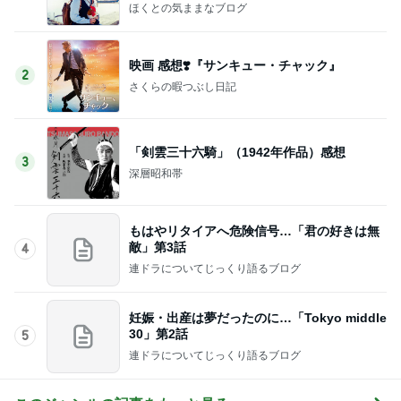
ほくとの気ままなブログ
映画 感想❣️『サンキュー・チャック』
2
さくらの暇つぶし日記
「剣雲三十六騎」（1942年作品）感想
3
深層昭和帯
もはやリタイアへ危険信号…「君の好きは無
敵」第3話
4
連ドラについてじっくり語るブログ
妊娠・出産は夢だったのに…「Tokyo middle
30」第2話
5
連ドラについてじっくり語るブログ