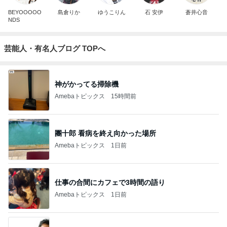
BEYOOOOO
島倉りか
ゆうこりん
石 安伊
蒼井心音
NDS
芸能人・有名人ブログ TOPへ
神がかってる掃除機
Amebaトピックス
15時間前
團十郎 看病を終え向かった場所
Amebaトピックス
1日前
仕事の合間にカフェで3時間の語り
Amebaトピックス
1日前