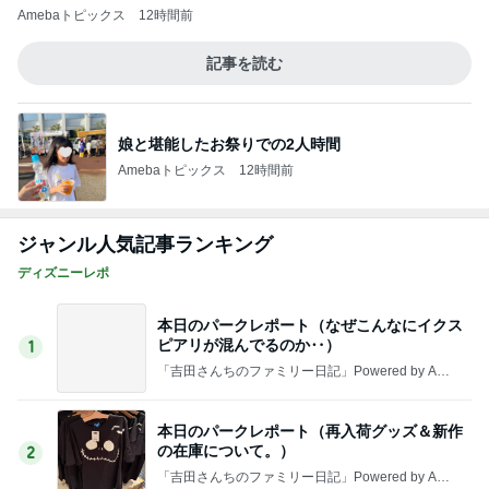
本日のパークレポート（17時過ぎても30度
（笑）そして、ガラガラで快適です
3
「吉田さんちのファミリー日記」Powered by Ame
ba 吉田さんファミリーオフィシャルブログ
もしかしてはじめて！？ホテルオークラ東京
ベイ
4
☆やまあこ☆さんのディズニー日記
ポルトガル旅行)ロンドン ヒースロー空港お
土産 ハロッズ、jellycat など
5
キャラクター大好き！コロ助の2回目ロンドン生活
にっき★
このジャンルの記事をもっと見る