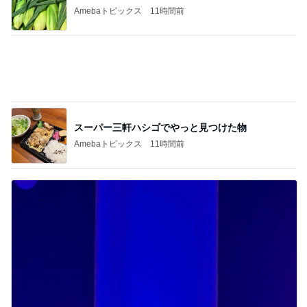
堀ちえみ 夫と長男のサプライズに驚き
Amebaトピックス
11時間前
記事を読む
桃 夫よりはできた30年ぶり跳び箱
Amebaトピックス
12時間前
井上 セーラームーンミュージカル鑑賞
Amebaトピックス
12時間前
平原綾香 亡くなられた方を想い決意
Amebaトピックス
12時間前