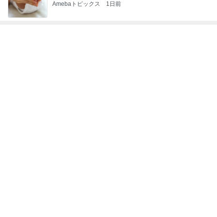
神がかってる掃除機
Amebaトピックス
12時間前
だいた 息子の寝癖とお手伝い
Amebaトピックス
2日前
原田龍二の妻 夫と地元の花火大会
Amebaトピックス
1日前