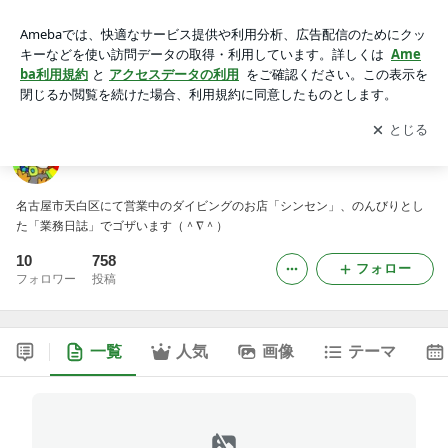
シンセンの海底大冒険
アプリをダウンロードして
ブログの更新通知
を受け取りまし
開く
ょう。
シンセンの海底大冒険
名古屋市天白区にて営業中のダイビングのお店「シンセン」、のんびりとし
た「業務日誌」でゴザいます（＾∇＾）
10
758
フォロー
フォロワー
投稿
一覧
人気
画像
テーマ