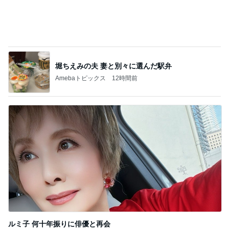
Amebaトピックス
12時間前
記事を読む
娘と堪能したお祭りでの2人時間
Amebaトピックス
12時間前
ジャンル人気記事ランキング
ディズニーレポ
本日のパークレポート（なぜこんなにイクス
ピアリが混んでるのか‥）
1
「吉田さんちのファミリー日記」Powered by Ame
ba 吉田さんファミリーオフィシャルブログ
本日のパークレポート（再入荷グッズ＆新作
の在庫について。）
2
「吉田さんちのファミリー日記」Powered by Ame
ba 吉田さんファミリーオフィシャルブログ