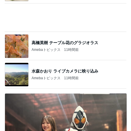
子供達からもらった幸せなパワー
Amebaトピックス
11時間前
記事を読む
出番前に震えながら手を繋ぐ仲間たち
Amebaトピックス
11時間前
たっぷり堪能したこだわりの電車
Amebaトピックス
11時間前
コストコで残り2つだった半額のグミ