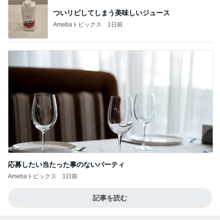
オフィシャルブロガーランキング
総合ランキング
すべて見る
1
2
3
市川團十郎白
小林麻央
だいたひかる
桃
クロ
猿
急上昇ランキング
すべて見る
1
2
3
4
5
加藤紀子
Sakurashimeji
真飛聖
尼子勝紀
モーニング
娘。'26 天気組
新登場ランキング
すべて見る
1
2
3
4
5