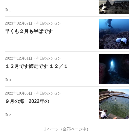
1
2023年02月07日
・
今日のシンセン
早くも２月も半ばです
2022年12月01日
・
今日のシンセン
１２月です師走です １２／１
3
2022年10月06日
・
今日のシンセン
９月の海 2022年の
2
1
ページ（全
76
ページ中）