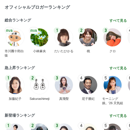
BEYOOOOO
島倉りか
ゆうこりん
MOMIママ
石 安伊
NDS