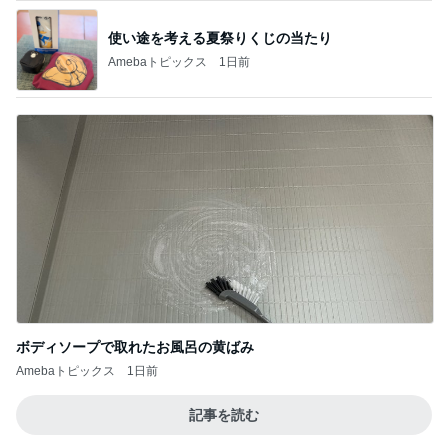
急に濃くなった両頬のシミの対処
Amebaトピックス
1日前
假屋崎省吾 別荘のくっきりな浅間山
Amebaトピックス
22時間前
假屋崎省吾 別荘での手作り昼ご飯
Amebaトピックス
20時間前
完売していた限定チークの取り置き
Amebaトピックス
1日前