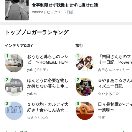
食事制限せず我慢もせずに痩せた話
Amebaトピックス
2日前
トップブロガーランキング
インテリア&DIY
旅行
1
1
おうちと暮らしのレシ
「吉田さんちのフ
ピ 〜HOME&LIFE〜
リー日記」Powere
y Ameba 吉田さ
yuki (ドキ子）
吉田さんファミリー
ミリーオフィシャ
ログ
2
2
ほんとうに必要な物し
☆やまあこ☆さん
か持たない暮らし◆Ke
ィズニー日記
ep Life Simple◆〜イ
yukiko
☆やまあこ☆
ンテリアのきろく〜
3
3
１００均・カルディ大
日々是甘露2〜デ
好き！食いしん坊☆き
ー風味〜
らりん☆のブログ
☆きらりん☆
甘露