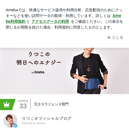
りつこオフィシャルブログ
アプリをダウンロードして
ブログの更新通知
を受け取りまし
開く
ょう。
ranking
33
元タカラジェンヌ部門
りつこオフィシャルブログ
Powered by Ameba