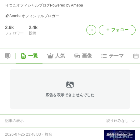
りつこオフィシャルブログPowered by Ameba
Amebaオフィシャルブロガー
2.6k
2.4k
フォロー
フォロワー
投稿
一覧
人気
画像
テーマ
広告を表示できませんでした
記事の表示
絞り込みなし
2026-07-25 23:48:03
・
舞台