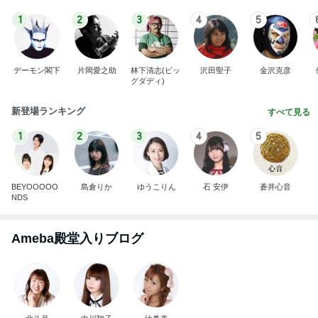
1
2
3
4
5
デーモン閣下
片岡愛之助
林下清志(ビッ
沢田聖子
金沢克彦
グダディ)
新登場ランキング
すべて見る
1
2
3
4
5
BEYOOOOO
島倉りか
ゆうこりん
石 安伊
蒼井心音
NDS
Ameba殿堂入りブログ