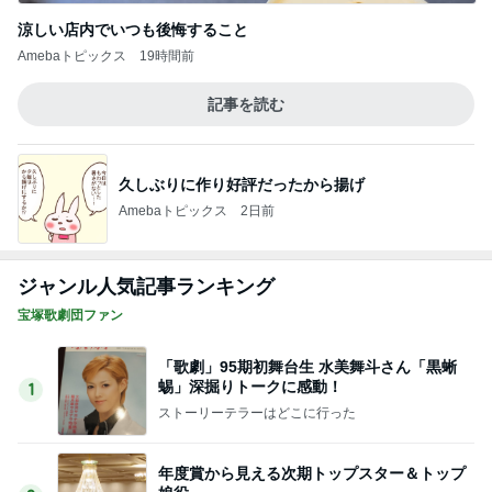
涼しい店内でいつも後悔すること
Amebaトピックス
19時間前
記事を読む
久しぶりに作り好評だったから揚げ
Amebaトピックス
2日前
ジャンル人気記事ランキング
宝塚歌劇団ファン
「歌劇」95期初舞台生 水美舞斗さん「黒蜥
蜴」深掘りトークに感動！
1
ストーリーテラーはどこに行った
年度賞から見える次期トップスター＆トップ