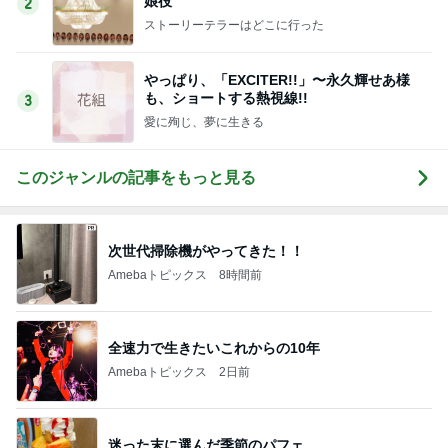
娘役
2
ストーリーテラーはどこに行った
やっぱり、「EXCITER!!」〜永久輝せあ様
も、ショートする熱視線!!
3
愛に殉じ、夢に生きる
このジャンルの記事をもっと見る
次世代掃除機がやってきた！！
Amebaトピックス
8時間前
全速力で生きたいこれからの10年
Amebaトピックス
2日前
迷った末に選んだ季節のパフェ