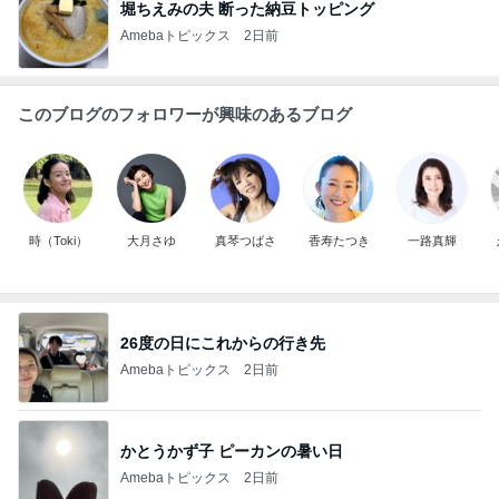
堀ちえみの夫 断った納豆トッピング
Amebaトピックス
2日前
このブログのフォロワーが興味のあるブログ
時（Toki）
大月さゆ
真琴つばさ
香寿たつき
一路真輝
26度の日にこれからの行き先
Amebaトピックス
2日前
かとうかず子 ピーカンの暑い日
Amebaトピックス
2日前