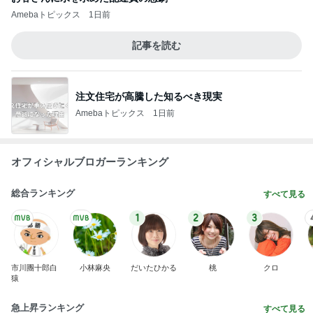
Amebaトピックス
1日前
記事を読む
注文住宅が高騰した知るべき現実
Amebaトピックス
1日前
オフィシャルブロガーランキング
総合ランキング
すべて見る
1
2
3
市川團十郎白
小林麻央
だいたひかる
桃
クロ
猿
急上昇ランキング
すべて見る