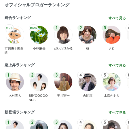
オフィシャルブロガーランキング
総合ランキング
すべて見る
1
2
3
市川團十郎白
小林麻央
だいたひかる
桃
クロ
猿
急上昇ランキング
すべて見る
1
2
3
4
5
木村直人
BEYOOOOO
美川憲一
吉岡淳
水森かおり
NDS
新登場ランキング
すべて見る
1
2
3
4
5