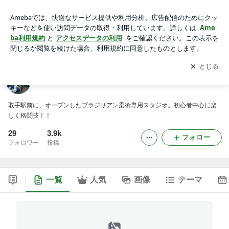
ストライプル取手柔術アカデミー
アプリをダウンロードして
ブログの更新通知
を受け取りまし
開く
ょう。
ストライプル取手柔術アカデミー
取手駅前に、オープンしたブラジリアン柔術専用スタジオ。初心者中心に楽
しく格闘技！！
29
3.9k
フォロー
フォロワー
投稿
一覧
人気
画像
テーマ