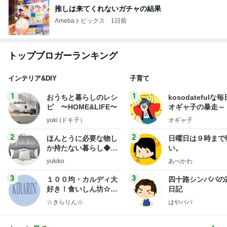
推しは来てくれないガチャの結果
Amebaトピックス
1日前
トップブロガーランキング
インテリア&DIY
子育て
1
1
おうちと暮らしのレシ
kosodatefulな毎
ピ 〜HOME&LIFE〜
オギャ子の暴走～
yuki (ドキ子）
オギャ子
2
2
ほんとうに必要な物し
日曜日は９時まで
か持たない暮らし◆Ke
い。
ep Life Simple◆〜イ
yukiko
あべかわ
ンテリアのきろく〜
3
3
１００均・カルディ大
四十路シンパパの
好き！食いしん坊☆き
日記
らりん☆のブログ
☆きらりん☆
はやパパ