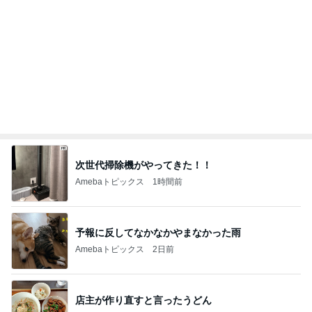
45%増量の肉汁でまみれた帰り道
Amebaトピックス
15時間前
記事を読む
100元払って入るべき鉄道博物館
Amebaトピックス
2日前
どこまで信じて良いか分からぬ返事
Amebaトピックス
1日前
コメダのミニなのにでかいかき氷