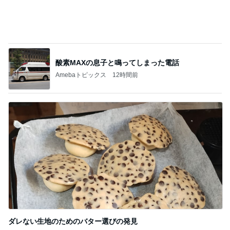
ダレない生地のためのバター選びの発見
Amebaトピックス
1日前
記事を読む
世界シェア70%だった日本の半導体
Amebaトピックス
12時間前
次世代掃除機がやってきた！！
Amebaトピックス
1時間前
予報に反してなかなかやまなかった雨
Amebaトピックス
2日前