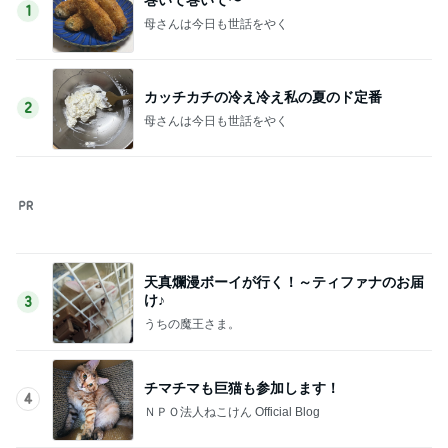
1
母さんは今日も世話をやく
カッチカチの冷え冷え私の夏のド定番
2
母さんは今日も世話をやく
天真爛漫ボーイが行く！～ティファナのお届
け♪
3
うちの魔王さま。
チマチマも巨猫も参加します！
4
ＮＰＯ法人ねこけん Official Blog
☆東京の空と「麻布台ヒルズ」の夏休み
と。。。☆
5
Stella’s blog time to move on!