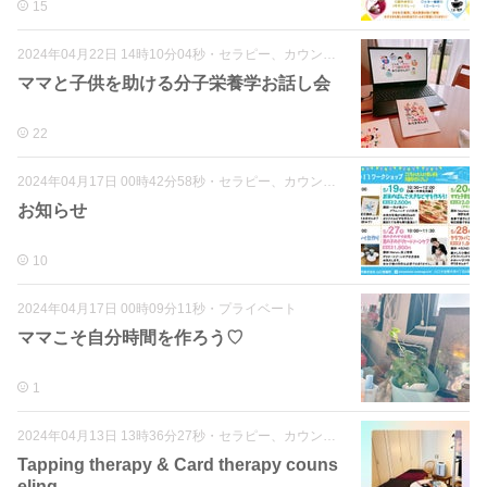
15
2024年04月22日 14時10分04秒
・
セラピー、カウンセリング各種
ママと子供を助ける分子栄養学お話し会
22
2024年04月17日 00時42分58秒
・
セラピー、カウンセリング各種
お知らせ
10
2024年04月17日 00時09分11秒
・
プライベート
ママこそ自分時間を作ろう♡
1
2024年04月13日 13時36分27秒
・
セラピー、カウンセリング各種
Tapping therapy & Card therapy couns
eling