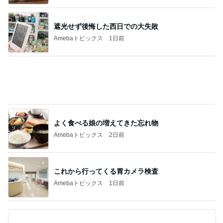
ヘルパー13年で得た利用者の信頼
Amebaトピックス
1日前
記事を読む
娘の就学について主治医から得た見解
Amebaトピックス
11時間前
2,711万円で4LDKの広々とした物件
Amebaトピックス
2日前
可愛すぎてたまらないラゲージタグ