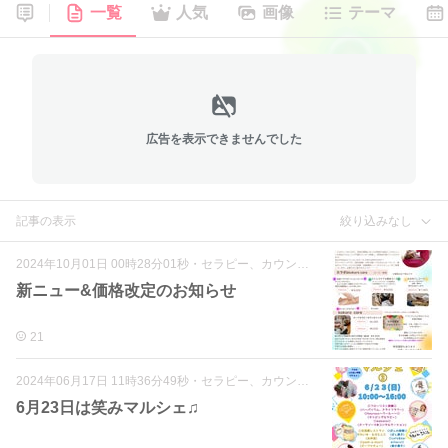
一覧
人気
画像
テーマ
広告を表示できませんでした
記事の表示
絞り込みなし
2024年10月01日 00時28分01秒
・
セラピー、カウンセリング各種
新ニュー&価格改定のお知らせ
21
2024年06月17日 11時36分49秒
・
セラピー、カウンセリング各種
6月23日は笑みマルシェ♫