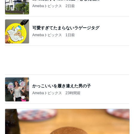
記事を読む
体型が違う母のズボンを履いた休日
Amebaトピックス
1日前
完成間近の新居での介護と同居
Amebaトピックス
2日前
期待して行ったらやっぱりフルーツ
Amebaトピックス
1日前
移植後なのに胸が張らず痛くないこと
Amebaトピックス
2日前