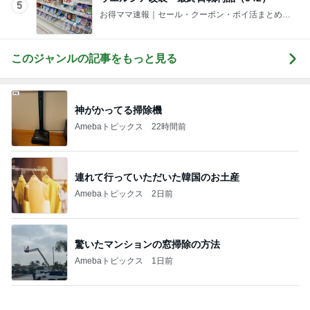
諦めかけてた60%OFFのキャミ発見
Amebaトピックス
1日前
記事を読む
痛み止めを飲んで行った一泊旅行
Amebaトピックス
1日前
一緒にいたくない夫との誕生日
Amebaトピックス
1日前
市川團十郎 爆睡と帰国の一日