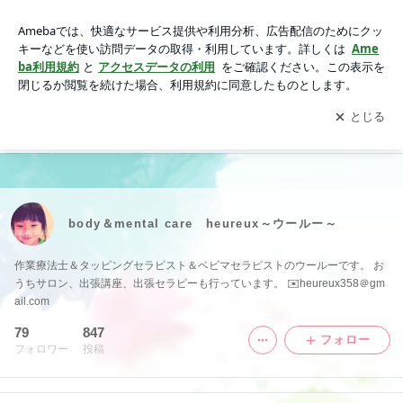
body＆mental care heureux～ウールー～
アプリをダウンロードして
ブログの更新通知
を受け取りまし
開く
ょう。
body＆mental care heureux～ウールー～
作業療法士＆タッピングセラピスト＆ベビマセラピストのウールーです。 お
うちサロン、出張講座、出張セラピーも行っています。 ✉️heureux358＠gm
ail.com
79
847
フォロー
フォロワー
投稿