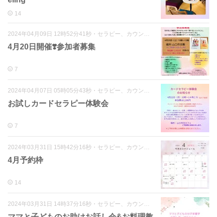
14
2024年04月09日 12時52分41秒
・
セラピー、カウンセリング各種
4月20日開催❣️参加者募集
7
2024年04月07日 05時05分43秒
・
セラピー、カウンセリング各種
お試しカードセラピー体験会
7
2024年03月31日 15時42分16秒
・
セラピー、カウンセリング各種
4月予約枠
14
2024年03月31日 14時37分16秒
・
セラピー、カウンセリング各種
ママと子どものお助けお話し会&お料理教