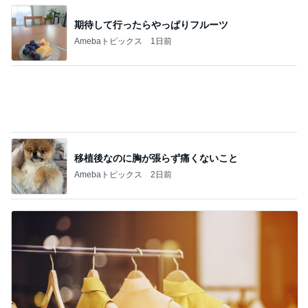
ジャンル人気記事ランキング
子育て(ベビー)
夫に宗教と疑われたニューボーンフォト。
1
毒親貧乏からハイスペ婚！年の差毒舌夫と妊活中
【37w0d】 あと5日・娘と2人の時間を
2
神様との戦い～愛しい息子をもう一度～
母の命日。
3
助産師ソラマメ 最強助産師外来
♡熱中症は突然に。自分で自分が嫌になる40
代母。未だ全然手に入らず嫌になるアイテ
4
ム。笑
♡転勤族あいママ！雪国に転勤してきました(^^)♡