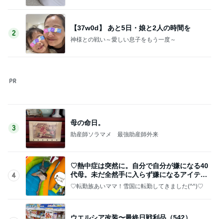
父のために購入した車に貼るマーク
Amebaトピックス
16時間前
遠藤の妻 歯磨き粉まみれの子の荷物
Amebaトピックス
1日前