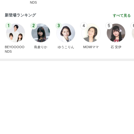
NDS
新登場ランキング
すべて見る
1
2
3
4
5
BEYOOOOO
島倉りか
ゆうこりん
MOMIママ
石 安伊
NDS
芸能人・有名人ブログ TOPへ
神がかってる掃除機
Amebaトピックス
22時間前
暑すぎて苦でしかないスーパーの買い物
Amebaトピックス
2日前