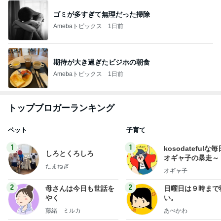
ゴミが多すぎて無理だった掃除
Amebaトピックス
1日前
期待が大き過ぎたビジホの朝食
Amebaトピックス
1日前
トップブロガーランキング
ペット
子育て
1
1
kosodatefulな毎
しろとくろしろ
オギャ子の暴走～
たまねぎ
オギャ子
2
2
母さんは今日も世話を
日曜日は９時まで
やく
い。
藤緒 ミルカ
あべかわ