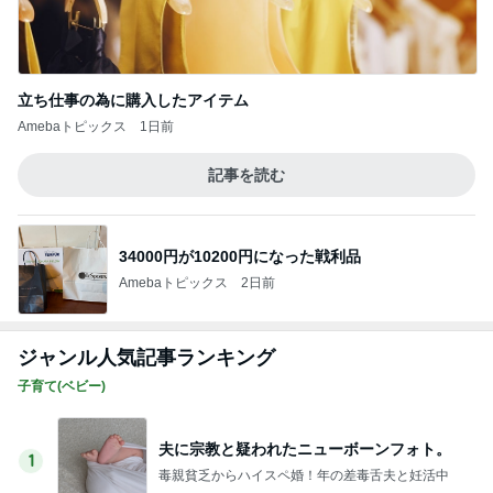
ウエルシア改装〜最終日戦利品（542）
5
お得ママ速報｜セール・クーポン・ポイ活まとめブ
ログ
このジャンルの記事をもっと見る
神がかってる掃除機
Amebaトピックス
22時間前
連れて行っていただいた韓国のお土産
Amebaトピックス
2日前
驚いたマンションの窓掃除の方法
Amebaトピックス
1日前