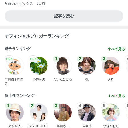
Amebaトピックス
1日前
記事を読む
オフィシャルブロガーランキング
総合ランキング
すべて見る
1
2
3
市川團十郎白
小林麻央
だいたひかる
桃
クロ
猿
急上昇ランキング
すべて見る
1
2
3
4
5
木村直人
BEYOOOOO
美川憲一
吉岡淳
水森かおり