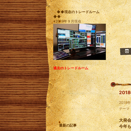
◆◆現在のトレードルーム
◆◆
※2019年９月現在
過去のトレードルーム
201
2019
テーマ
大発
最新の記事
今年