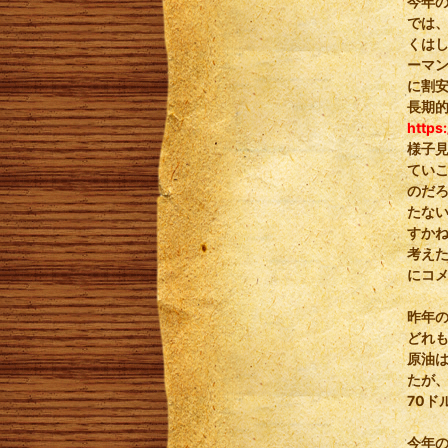
今年
では
くは
ーマ
に割
長期
https
様子
てい
のだ
たな
すか
考え
にコ
昨年
どれ
原油は
たが
70ド
今年