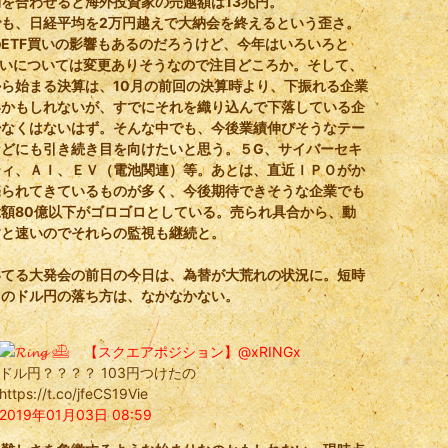
を合わせると海外投資家の売越額は13兆円。
でも、日経平均を2万円越えで大納会を終えるという歪さ。
ETF買いの影響もあるのだろうけど、今年はいろいろと
買いについては変更ありそうなので注目どころか。そして、
ら始まる決算は、10月の前回の決算時より、下振れる企業
いかもしれないが、すでにそれを織り込んで下落している企
少なくはないはず。そんな中でも、今後業績伸びそうなテー
などにも引き続き目を向けたいと思う。５G、サイバーセキ
ティ、ＡＩ、ＥＶ（電池関連）等。あとは、直近ＩＰＯがか
売られてきているものが多く、今後期待できそうな企業でも
総額80億以下がゴロゴロとしている。売られ具合から、動
すと速いのでそれらの監視も継続と。
いてる大発会の前日の今日は、為替が大荒れの状況に。短時
このドル円の落ち方は、なかなかない。
𝓡𝓲𝓷𝓰 𓊝 【スクエアポジション】
@xRINGx
ドル円？？？？ 103円つけたの
https://t.co/jfeCS19Vie
2019年01月03日 08:59