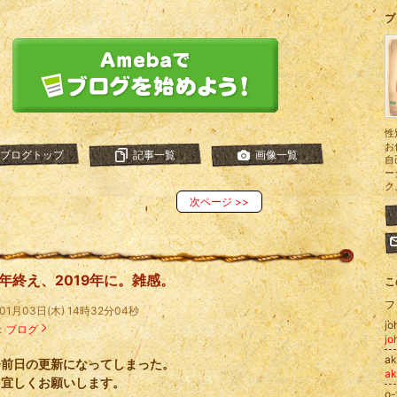
プ
性
お
ブログトップ
記事一覧
画像一覧
自
ー
ク
次ページ
>>
8年終え、2019年に。雑感。
こ
フ
年01月03日(木) 14時32分04秒
j
：
ブログ
j
a
会前日の更新になってしまった。
a
も宜しくお願いします。
o