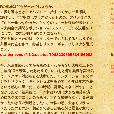
o
8年の相場はどうだったでしょうか。
m
的に振り返るとは、アベノミクス始まってから一番”難し
前
年に感じた。年間収益はプラスだったものの、アベノミクス
c
ってから一番少なかった。というのも、一番収益が出やすい
c
末～大納会の期間をポジションを”スクエア”にする決断を11
旬にして、収益は伸び悩むことになった。
エアの対応とったのは、ツイッターでもふれてるとおりです
海外動向に左右され、持越しリスク・ギャップリスクを警戒
のこと。
://twitter.com/xRINGx/status/1063239865834196992
お
前半、米選挙終わってからあのよくわからない大幅な上下の
、原油10日続落したあたりで、いつもと何か異様な雰囲気
※
って、スクエア対応をとる決断した。ロング・ショートのポ
ョンをとりづらく、キャッシュ比率高めて、今年は年末を終
うという感じに至った。その時期に資産を大きく増やすこと
なかったが、結果的に、日本株は12月に大きな急落を演
早めにスクエアにしたのもあり、大きな被害もなく、資産減
なかったのは良い判断としたい。米株の朝、大きくプラス・
ナスだったのものが、朝起きてみると寝る前と景色が変わっ
ることが増えたり等、その不思議なボラは、日本も含めきっ