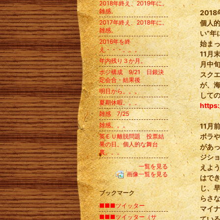
2018年終え、2019年に。
雑感。
201
2017年終え、2018年に。
個人
雑感。
い”
2016年を終
始ま
え・・・。。。
11月
年内残り３か月。
月中
ポジ構成 9/21 日銀決
スク
定会合・結果後
が、
明日から。。。
して
夏期休暇。。。
https
雑感 7/25
雑感。。。
11月
ボラや
英ＥＵ離脱問題 投票結
果の日。個人的な舞台
があ
裏。。。
ジシ
一覧を見る
えよ
画像一覧を見る
はでき
じ、
ブックマーク
らさ
■■■ツイッター
マイ
■■■ツイッター（サ
てい