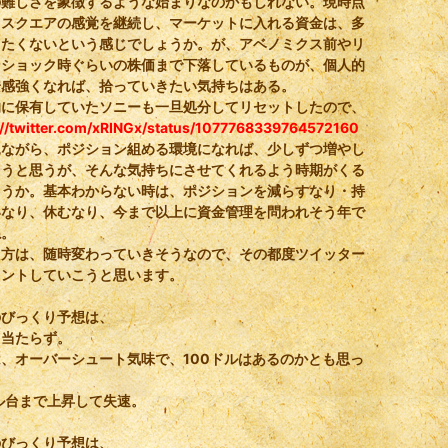
の難しさを象徴するような始まりなのかもしれない。現時点
、スクエアの感覚を継続し、マーケットに入れる資金は、多
したくないという感じでしょうか。が、アベノミクス前やリ
ンショック時ぐらいの株価まで下落しているものが、個人的
安感強くなれば、拾っていきたい気持ちはある。
的に保有していたソニーも一旦処分してリセットしたので、
://twitter.com/xRINGx/status/1077768339764572160
見ながら、ポジション組める環境になれば、少しずつ増やし
こうと思うが、そんな気持ちにさせてくれるよう時期がくる
ろうか。基本わからない時は、ポジションを減らすなり・持
いなり、休むなり、今まで以上に資金管理を問われそう年で
ね。
た方は、随時変わっていきそうなので、その都度ツイッター
メントしていこうと思います。
のびっくり予想は、
も当たらず。
、オーバーシュート気味で、100ドルはあるのかとも思っ
、
ル台まで上昇して失速。
のびっくり予想は、