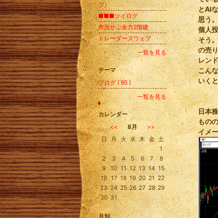
ブ）
とAI
■■■ツイログ
思う
市況かぶ全力2階建
個人
トレーダーズウェブ
そう
の売
一覧を見る
レン
テーマ
こん
いく
ブログ ( 95 )
一覧を見る
日本
カレンダー
ものの
<<
8月
>>
イメ
日
月
火
水
木
金
土
1
2
3
4
5
6
7
8
9
10
11
12
13
14
15
16
17
18
19
20
21
22
23
24
25
26
27
28
29
30
31
月別