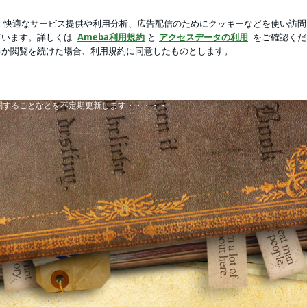
の引き落とし
芸能人ブログ
人気ブログ
新規登録
ログ
に関することなどを不定期更新します・・・・・