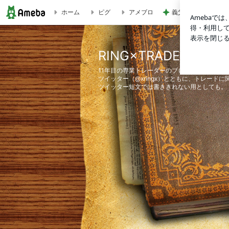
ホーム
ピグ
アメブロ
義父にバレた3年間
RING×TRADE
RING×TRADE
11年目の専業トレーダーのブログです。
ツイッター（@xringx）とともに、トレード
ツイッター短文では書ききれない用としても。