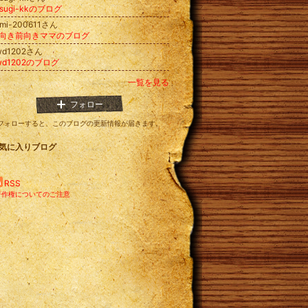
-sugi-kkのブログ
imi-200611さん
向き前向きママのブログ
wd1202さん
wd1202のブログ
一覧を見る
フォロー
フォローすると、このブログの更新情報が届きます。
気に入りブログ
RSS
著作権についてのご注意