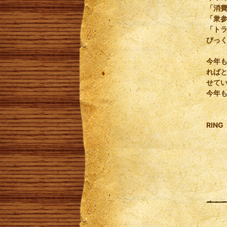
「消
「衆
「ト
びっ
今年
れば
せて
今年
RING