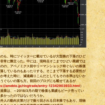
うのも、時にツイッターに載せているが大型株の下落のひど
、非常に際立った。中には、現時点そこまでひどい業績では
ものの、アベノミクス前やリーマンショック時ぐらいの株価
下落しているのもあったりする。そこまで下落する必要性が
のか考えた時に、減速織りこんだとしてもその水準はないか
思うぐらいの落ち方。前回のブログにも載せてあるが
ps://ameblo.jp/ringtrade/entry-12342903933.html
）、
造業は、～2018/3月の期で株価も業績もピーク売ってい
も多かったのではないだろうか。
、外人の動向次第だけで振り回される日本株でもあり、現物