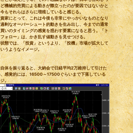
など機械的売買による動きが際立ったのが要因ではないかと
。今もそれらはさらに増殖していると感じる。
投資家にとって、これは今後も非常にやっかいなものとなり
。過剰なオーバーシュート的動きを生み出し、今までの通常
り買いのタイミングの感覚を惑わす要素になると思う。「ト
ドフォロー」は、かき乱す値動きを見せつける。
な状態では、「投資」というより、「投機」市場が拡大して
というようなイメージ。
株自体を振り返ると、大納会で日経平均2万維持して引けた
、感覚的には、16500～17500ぐらいまで下落している
ージ。