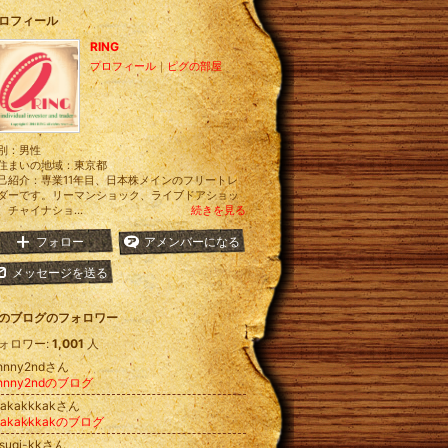
ロフィール
RING
プロフィール
｜
ピグの部屋
別：
男性
住まいの地域：
東京都
己紹介：専業11年目、日本株メインのフリートレ
ダーです。リーマンショック、ライブドアショッ
、チャイナショ...
続きを見る
フォロー
アメンバーになる
メッセージを送る
のブログのフォロワー
ォロワー:
1,001
人
ohnny2ndさん
ohnny2ndのブログ
kakakkkakさん
kakakkkakのブログ
-sugi-kkさん