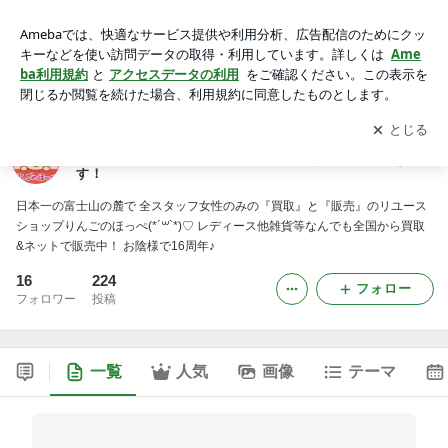
りんごのほっぺの公式ブログ レディースナチュラル服のお買
取りとショッピングの情報を発信していきます！
アプリをダウンロードして
ブログの更新通知
を受け取りまし
開く
ょう。
りんごのほっぺの公式ブログ レディースナチュラル
服のお買取りとショッピングの情報を発信していきま
す！
日本一の富士山の麓で 全スタッフ女性のみの『買取』と『販売』のリユース
ショップりんごのほっぺ(*´꒳`*)♡ レディース他雑貨等なんでも全国から買取
&ネットで販売中！ お陰様で16周年♪
16
224
フォロー
フォロワー
投稿
一覧
人気
画像
テーマ