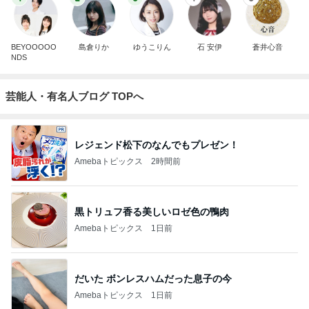
BEYOOOOO
島倉りか
ゆうこりん
石 安伊
蒼井心音
NDS
芸能人・有名人ブログ TOPへ
レジェンド松下のなんでもプレゼン！
Amebaトピックス
2時間前
黒トリュフ香る美しいロゼ色の鴨肉
Amebaトピックス
1日前
だいた ボンレスハムだった息子の今
Amebaトピックス
1日前