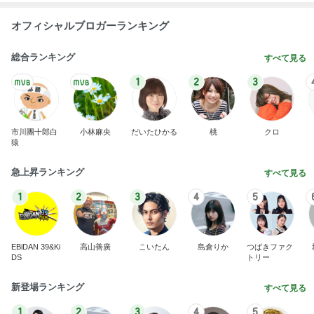
オフィシャルブロガーランキング
総合ランキング
すべて見る
1
2
3
市川團十郎白
小林麻央
だいたひかる
桃
クロ
猿
急上昇ランキング
すべて見る
1
2
3
4
5
EBiDAN 39&Ki
高山善廣
こいたん
島倉りか
つばきファク
DS
トリー
新登場ランキング
すべて見る
1
2
3
4
5