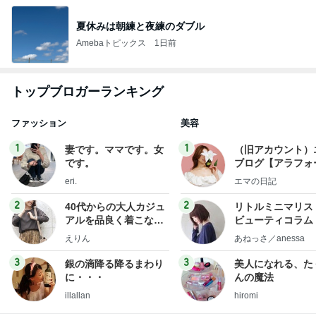
夏休みは朝練と夜練のダブル
Amebaトピックス
1日前
トップブロガーランキング
ファッション
美容
1
1
妻です。ママです。女
（旧アカウント）
です。
ブログ【アラフォ
社売却セカンドラ
eri.
エマの日記
フ】
2
2
40代からの大人カジュ
リトルミニマリス
アルを品良く着こなす
ビューティコラム 
ファッションブログ
little minimalist'
えりん
あねっさ／anessa
uty colum
3
3
銀の滴降る降るまわり
美人になれる、た
に・・・
んの魔法
illallan
hiromi