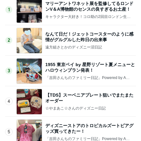
マリーアントワネット展を監修してるロンド
ンV＆A博物館のセンスの良すぎるお土産！
1
キャラクター大好き！コロ助の2回目ロンドン生活
にっき★
なんて日だ！ジェットコースターのように感
情がグルグルした昨日の出来事
2
遠方組さとかのディズニー沼日記
1955 東京ベイ by 星野リゾート夏メニューと
ハロウィンプラン発表！
3
「吉田さんちのファミリー日記」Powered by Ame
ba 吉田さんファミリーオフィシャルブログ
【TDS】スーベニアプレート狙いでまたまた
オーダー
4
☆やまあこ☆さんのディズニー日記
ディズニーストアのトロピカルズートピアグ
ッズ買ってきたー！
5
「吉田さんちのファミリー日記」Powered by Ame