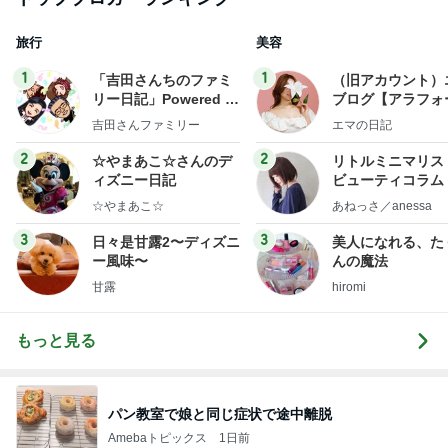
旅行
美容
1
1
「吉田さんちのファミ
（旧アカウント）
リー日記」Powered b
ブログ【アラフォ
y Ameba 吉田さんファ
社売却セカンドラ
吉田さんファミリー
エマの日記
ミリーオフィシャルブ
フ】
ログ
2
2
☆やまあこ☆さんのデ
リトルミニマリス
ィズニー日記
ビューティコラム 
little minimalist'
☆やまあこ☆
あねっさ／anessa
uty colum
3
3
日々是甘露2〜ディズニ
美人になれる、た
ー風味〜
んの魔法
甘露
hiromi
もっと見る
パン教室で娘と同じ症状で途中離脱
Amebaトピックス
1日前