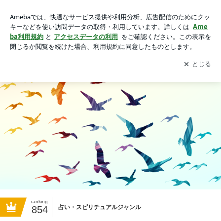
西宮北口＊サイキックリーディング LANTERN日誌ときどき
琳子日記
アプリをダウンロードして
ブログの更新通知
を受け取りまし
開く
ょう。
ranking
占い・スピリチュアルジャンル
854