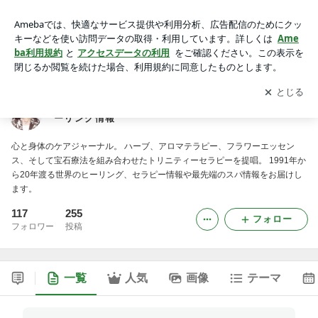
トリニティセラピスト高巻里奈の世界のセラピー、ヒーリング
情報
アプリをダウンロードして
ブログの更新通知
を受け取りまし
開く
ょう。
トリニティセラピスト高巻里奈の世界のセラピー、ヒ
ーリング情報
心と身体のケアジャーナル。 ハーブ、アロマテラピー、フラワーエッセン
ス、そして宝石療法を組み合わせたトリニティーセラピーを提唱。 1991年か
ら20年渡る世界のヒーリング、セラピー情報や最先端のスパ情報をお届けし
ます。
117
255
フォロー
フォロワー
投稿
一覧
人気
画像
テーマ