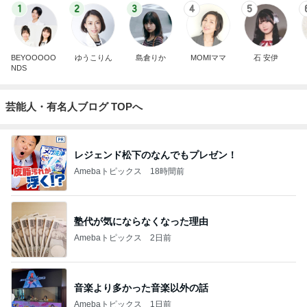
1
2
3
4
5
BEYOOOOO
ゆうこりん
島倉りか
MOMIママ
石 安伊
NDS
芸能人・有名人ブログ TOPへ
レジェンド松下のなんでもプレゼン！
Amebaトピックス
18時間前
塾代が気にならなくなった理由
Amebaトピックス
2日前
音楽より多かった音楽以外の話
Amebaトピックス
1日前