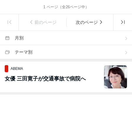
1
ページ（全
26
ページ中）
前のページ
次のページ
月別
テーマ別
ABEMA
女優 三田寛子が交通事故で病院へ