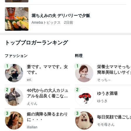
堀ちえみの夫 デリバリーで夕飯
Amebaトピックス
2日前
トップブロガーランキング
ファッション
料理
1
1
妻です。ママです。女
栄養士ママそっち
です。
簡単美味しいサイ
献立
eri.
そっち～
2
2
40代からの大人カジュ
ゆうき酒場
アルを品良く着こなす
ゆうき
ファッションブログ
えりん
3
3
銀の滴降る降るまわり
毎日笑顔で過ごし
に・・・
モモ母さん
illallan