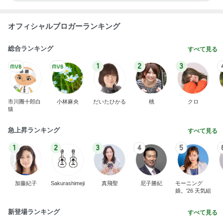
オフィシャルブロガーランキング
総合ランキング
すべて見る
1
2
3
市川團十郎白
小林麻央
だいたひかる
桃
クロ
猿
急上昇ランキング
すべて見る
1
2
3
4
5
加藤紀子
Sakurashimeji
真飛聖
尼子勝紀
モーニング
娘。'26 天気組
新登場ランキング
すべて見る