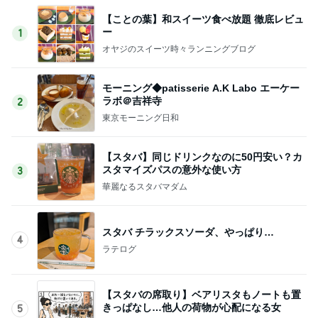
【ことの葉】和スイーツ食べ放題 徹底レビュ
ー
1
オヤジのスイーツ時々ランニングブログ
モーニング◆patisserie A.K Labo エーケー
ラボ＠吉祥寺
2
東京モーニング日和
【スタバ】同じドリンクなのに50円安い？カ
スタマイズパスの意外な使い方
3
華麗なるスタバマダム
スタバ チラックスソーダ、やっぱり…
4
ラテログ
【スタバの席取り】ベアリスタもノートも置
きっぱなし…他人の荷物が心配になる女
5