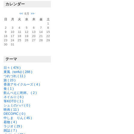
カレンダー
<<
8月
>>
日
月
火
水
木
金
土
1
2
3
4
5
6
7
8
9
10
11
12
13
14
15
16
17
18
19
20
21
22
23
24
25
26
27
28
29
30
31
テーマ
日々 ( 474 )
東風（tonfu) ( 288 )
つれづれ ( 11 )
旅 ( 23 )
香港アモイクルーズ ( 4 )
食 ( 1 )
飲んべえに乾杯。 ( 2 )
ネイル☆ ( 6 )
箏KOTO ( 1 )
シュミのハバ ( 0 )
映画 ( 11 )
DECOPIC ( 0 )
中しま りん ( 45 )
着物 ( 4 )
ラジオ ( 29 )
雑誌 ( 7 )