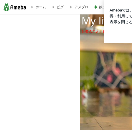
娘に伝えるつもりの
ホーム
ピグ
アメブロ
My life as a cat
My life as 
音楽のこと。日々のこと。猫のこ