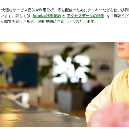
膵臓癌と手術
新規登録
ロ
芸能人ブログ
人気ブログ
a cat
と。映画のこと。 箏奏者 中しま りんの徒然日記です。