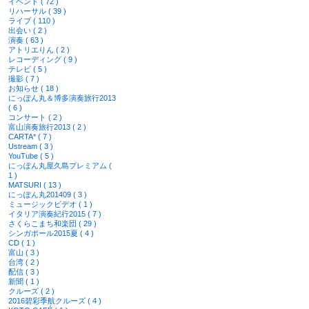
イベント ( 72 )
リハーサル ( 39 )
ライブ ( 110 )
出会い ( 2 )
演奏 ( 63 )
アトリエりん ( 2 )
レコーディング ( 9 )
テレビ ( 5 )
撮影 ( 7 )
お知らせ ( 18 )
にっぽん丸＆博多演奏旅行2013
( 6 )
コンサート ( 2 )
富山演奏旅行2013 ( 2 )
CARTA* ( 7 )
Ustream ( 3 )
YouTube ( 5 )
にっぽん丸屋久島プレミアム (
1 )
MATSURI ( 13 )
にっぽん丸201409 ( 3 )
ミュージックビデオ ( 1 )
イタリア演奏紀行2015 ( 7 )
さくらこまち和楽団 ( 29 )
シンガポール2015夏 ( 4 )
CD ( 1 )
富山 ( 3 )
台湾 ( 2 )
配信 ( 3 )
新聞 ( 1 )
クルーズ ( 2 )
2016碧彩季航クルーズ ( 4 )