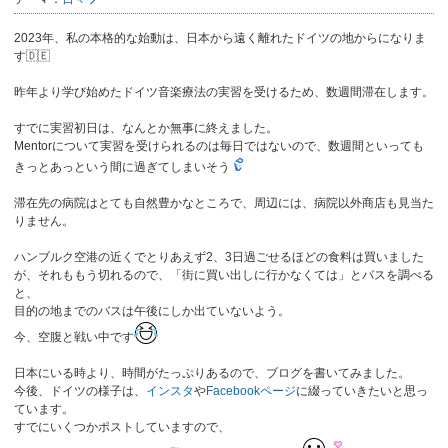
2023年、私の本格的な始動は、日本から遠く離れたドイツの地からになりま
す🇩🇪
昨年より学び始めたドイツ音楽療法の実習を受けるため、数週間滞在します。
すでに実習初日は、なんとか無事に終えました。
Mentorについて実習を受けられるのは毎日ではないので、数週間といっても
きっとあっという間に過ぎてしまいそう
滞在先の病院はとても自然豊かなところで、周辺には、病院以外商店も見当た
りません。
ハンブルク空港の近くでとりあえず2、3日過ごせるほどの食料は買いました
が、それももう切れるので、「街に買い出しに行かなくては」とバスを調べる
と、
目的の地までのバスは午後にしか出ていないよう。
今、空腹と戦い中です
日本にいる時より、時間がたっぷりあるので、ブログを書いてみました。
今後、ドイツの様子は、
インスタ
や
Facebookページ
に綴っていきたいと思っ
ています。
すでにいくつかポストしていますので、