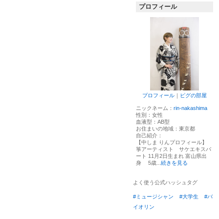
プロフィール
プロフィール
｜
ピグの部屋
ニックネーム：
rin-nakashima
性別：
女性
血液型：
AB型
お住まいの地域：
東京都
自己紹介：
【中しま りんプロフィール】
箏アーティスト サケエキスパ
ート 11月2日生まれ 富山県出
身 5歳...
続きを見る
よく使う公式ハッシュタグ
#ミュージシャン
#大学生
#バ
イオリン