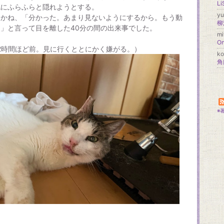
死にふらふらと隠れようとする。
y
りかね、「分かった。あまり見ないようにするから。もう動
柳
」と言って目を離した40分の間の出来事でした。
mi
On
2時間ほど前。見に行くととにかく嫌がる。）
k
角
※
。