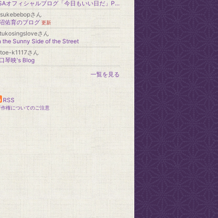
LiSAオフィシャルブログ「今日もいい日だ」Powered by Ameba
usukebebopさん
沼佑育のブログ
更新
tukosingsloveさん
 the Sunny Side of the Street
otoe-k1117さん
口琴映's Blog
一覧を見る
RSS
著作権についてのご注意