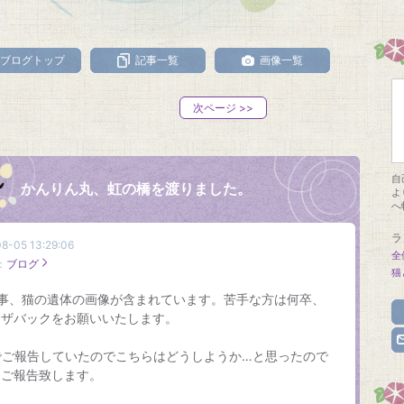
ブログトップ
記事一覧
画像一覧
次ページ
>>
自
かんりん丸、虹の橋を渡りました。
よ
へ
ラ
8-05 13:29:06
全
：
ブログ
猫
記事、猫の遺体の画像が含まれています。苦手な方は何卒、
ウザバックをお願いいたします。
でご報告していたのでこちらはどうしようか…と思ったので
、ご報告致します。