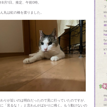
6年8月1日。推定、午前0時。
フ
りん丸は虹の橋を渡りました。
kk
り
ao
神
h
h
f
k
ｋ
mo
終わりが近いのは明白だったので見に行っていたのですが、
lx
度に「見るな！」と言わんがばかりに鳴く。もう動けないの