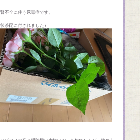
は腎不全に伴う尿毒症です。
の後荼毘に付されました）