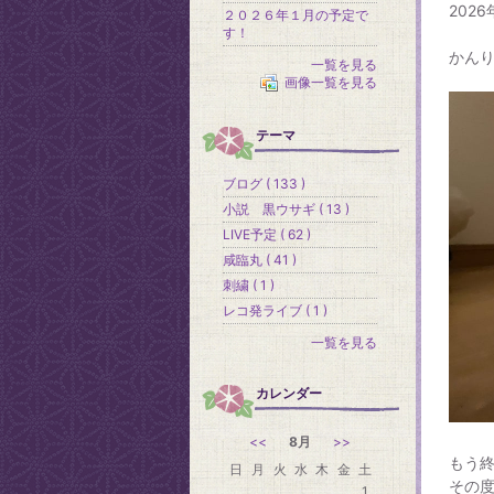
202
２０２６年１月の予定で
す！
かん
一覧を見る
画像一覧を見る
テーマ
ブログ ( 133 )
小説 黒ウサギ ( 13 )
LIVE予定 ( 62 )
咸臨丸 ( 41 )
刺繍 ( 1 )
レコ発ライブ ( 1 )
一覧を見る
カレンダー
<<
8月
>>
もう
日
月
火
水
木
金
土
その
1