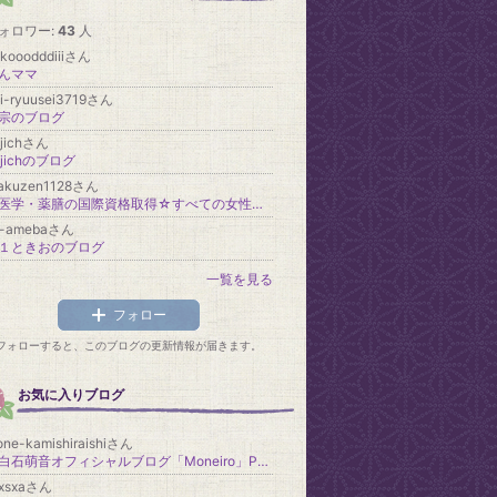
ォロワー:
43
人
kooodddiiiさん
んママ
i-ryuusei3719さん
宗のブログ
ajichさん
ajichのブログ
yakuzen1128さん
中医学・薬膳の国際資格取得☆すべての女性のための薬膳講座【福岡中医薬膳学院（旧 ふくおか薬膳）】 代表 伍藤文伽（ごとうふみか）
1-amebaさん
１ときおのブログ
一覧を見る
フォロー
フォローすると、このブログの更新情報が届きます。
お気に入りブログ
ne-kamishiraishiさん
上白石萌音オフィシャルブログ「Moneiro」Powered by Ameba
ixsxaさん