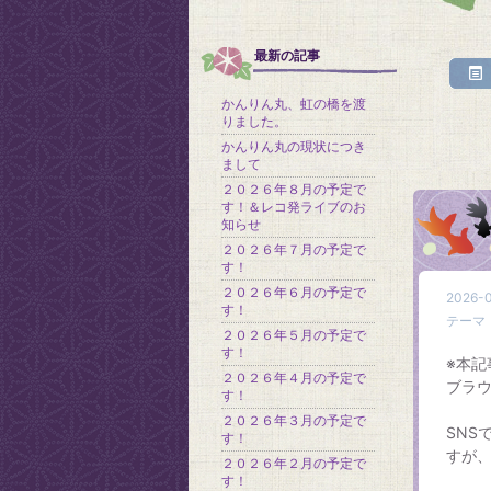
最新の記事
かんりん丸、虹の橋を渡
りました。
かんりん丸の現状につき
まして
２０２６年８月の予定で
す！＆レコ発ライブのお
知らせ
２０２６年７月の予定で
す！
２０２６年６月の予定で
2026-0
す！
テーマ
２０２６年５月の予定で
す！
※本
２０２６年４月の予定で
ブラ
す！
２０２６年３月の予定で
SNS
す！
すが
２０２６年２月の予定で
す！