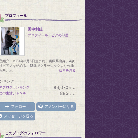
プロフィール
田中利佳
プロフィール
｜
ピグの部屋
己紹介：1984年3月5日生まれ。兵庫県出身。4歳
りピアノを始める。12歳でクラッシックより作曲
転向。大...
続きを見る
ンキング
86,070
体ブログランキング
位
↓
ラ
885
との生活ジャンル
位
↓
ン
ラ
キ
ン
ン
キ
フォロー
アメンバーになる
グ
ン
下
グ
メッセージを送る
降
下
降
このブログのフォロワー