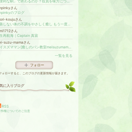
「便利な駒」で終わるのか？役員を味方につけ、言い値で成約する参謀の作法
enpinkyさん
enpinkyのブログ
ori-koujuさん
改善しない体の不調をやさしく癒し もう一度人生を楽しむための お香 × 潜在意識ヒーリング「 香寿〜kouju〜 」香織のブログ
umi1712さん
生再航海｜Captain 真宙
ei-suzu-mamaさん
メイスズママン[癒しのパン教室meisuzumaman] ＠栃木県佐野市
一覧を見る
フォロー
フォローすると、このブログの更新情報が届きます。
気に入りブログ
RSS
著作権についてのご注意