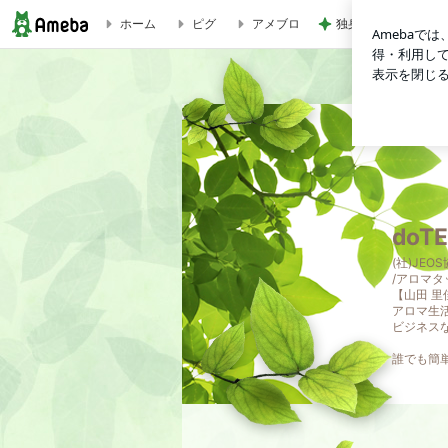
ホーム
ピグ
アメブロ
独身時代の貯金で買
【2026年8月のお得情報】POM、プロモーション、新製品情報 |
do
(社)JE
/アロマ
【山田 里
アロマ生活歴
ビジネスな
誰でも簡単