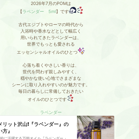
2026年7月のPOMは
【
ラベンダー 5ml
】です
古代エジプトやローマの時代から
入浴時や香水などとして幅広く
用いられてきたラベンダーは、
世界でもっとも愛される
エッセンシャルオイルのひとつ
心落ち着くやさしい香りは、
世代を問わず親しみやすく、
穏やかな使い心地でさまざまな
シーンに取り入れやすいのが魅力です。
毎日の暮らしに常備しておきたい
オイルのひとつです
ラベンダー
メリット沢山❗️『ラベンダー』の
い方』
多目的に活躍する万能オイル『ラベンダー 』最も人気の高いラベンダーオイル気分を落ち着け、リラックスさせる特徴を持つラベンダーは様々な用途に使われ、愛されてきま…