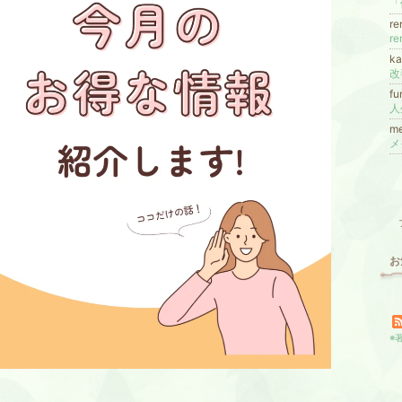
r
r
ka
f
人
m
お
※