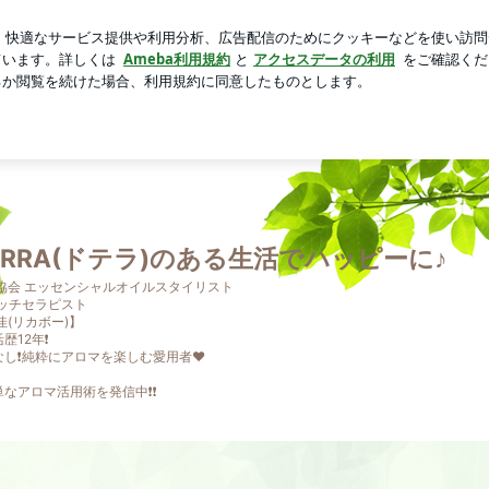
ったブレスレット
芸能人ブログ
人気ブログ
新規登録
 doTERRA(ドテラ)のある生活でハッピーに♪
TERRA(ドテラ)のある生活でハッピーに♪
OS協会 エッセンシャルオイルスタイリスト
タッチセラピスト
佳(リカボー)】
12年❗️
し❗️純粋にアロマを楽しむ愛用者♥
なアロマ活用術を発信中❗️❗️