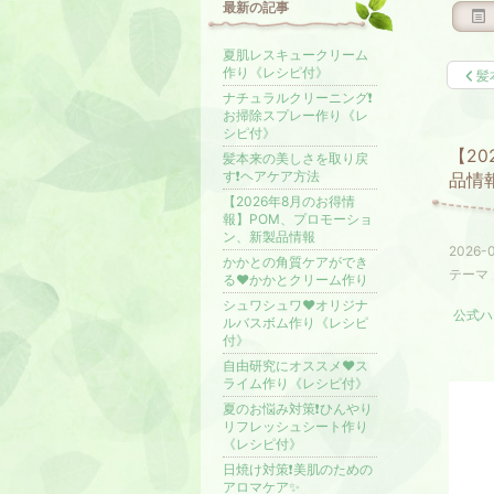
最新の記事
夏肌レスキュークリーム
作り《レシピ付》
髪
ナチュラルクリーニング❗️
お掃除スプレー作り《レ
シピ付》
【2
髪本来の美しさを取り戻
す❗️ヘアケア方法
品情
【2026年8月のお得情
報】POM、プロモーショ
ン、新製品情報
2026-0
かかとの角質ケアができ
テーマ
る❤️かかとクリーム作り
シュワシュワ❤️オリジナ
公式ハ
ルバスボム作り《レシピ
付》
自由研究にオススメ❤️ス
ライム作り《レシピ付》
夏のお悩み対策❗️ひんやり
リフレッシュシート作り
《レシピ付》
日焼け対策❗️美肌のための
アロマケア✨