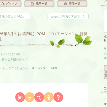
プ
ブログトップ
記事一覧
画像一覧
本来の美しさを取り…
かかとの角質ケアがで…
026年8月のお得情報】POM、プロモーション、新製
性
報
お
ラ
全
8-01 06:54:00
健
：
購入ご希望の方へ
ラベンダー
14
位
ッシュタグランキング：
こ
フ
sk