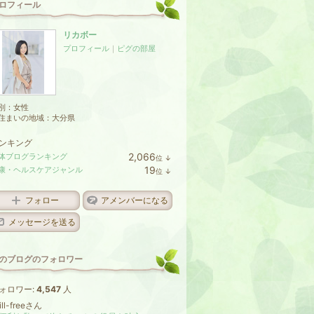
ロフィール
リカボー
プロフィール
｜
ピグの部屋
別：
女性
住まいの地域：
大分県
ンキング
2,066
体ブログランキング
位
↓
ラ
19
康・ヘルスケアジャンル
位
↓
ン
ラ
キ
ン
ン
キ
フォロー
アメンバーになる
グ
ン
下
グ
メッセージを送る
降
下
降
のブログのフォロワー
ォロワー:
4,547
人
ill-freeさん