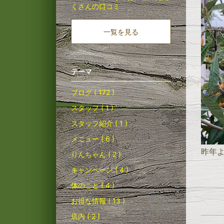
くさんの口コミ
一覧を見る
テーマ
ブログ ( 172 )
スタッフ ( 1 )
スタッフ紹介 ( 1 )
メニュー ( 6 )
昨年
りんちゃん ( 2 )
キャンペーン ( 4 )
体のこと ( 4 )
お得な情報 ( 13 )
店内 ( 2 )