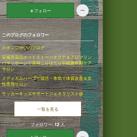
キ
ン
フォロー
グ
上
昇
このブログのフォロワー
スポンジボブのブログ
安城市温活ホットストーンエステ＆アロマリン
パマッサージで首肩こりほてり不眠更年期ケア
サロン
メディカルハーブで温活・本気で体質改善＆女
性専用サロン
サッカーキッズサポートジェネラリスト@
一覧を見る
フォロワー:
12
人