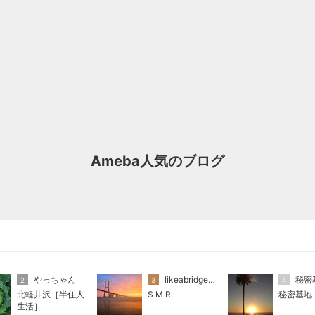
Ameba人気のブログ
やっちゃん
likeabridgeover
秘密
2
3
4
北軽井沢［半住人
S M R
秘密基地
生活］