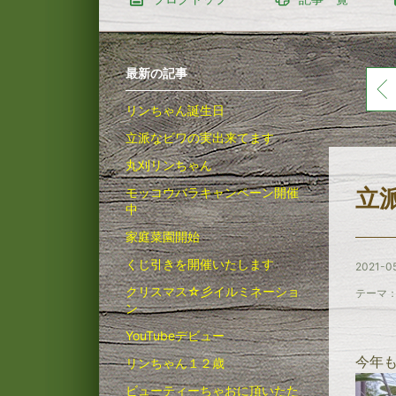
最新の記事
リンちゃん誕生日
立派なビワの実出来てます
丸刈リンちゃん
立
モッコウバラキャンペーン開催
中
家庭菜園開始
くじ引きを開催いたします
2021-05
クリスマス☆彡イルミネーショ
テーマ
ン
YouTubeデビュー
今年
リンちゃん１２歳
ビューティーちゃおに頂いたた