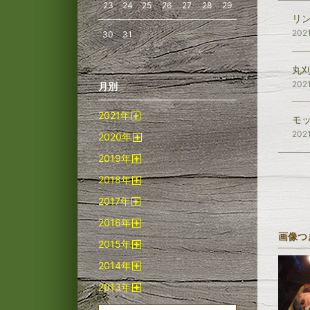
23
24
25
26
27
28
29
リ
202
30
31
丸
202
月別
2021
年
モ
開
202
2020
年
く
開
2019
年
く
開
2018
年
く
開
2017
年
く
開
2016
年
く
開
画像つ
2015
年
く
開
2014
年
く
開
2013
年
く
開
く