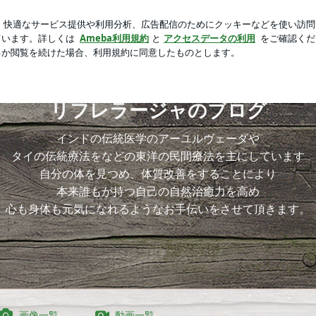
カルプケア用品
芸能人ブログ
人気ブログ
新規登録
ロ
リフレラージャのブログ
インドの伝統医学のアーユルヴェーダや
タイの伝統療法をなどの東洋の民間療法を主にしています
自分の体を見つめ、体質改善をすることにより
本来誰もが持つ自己の自然治癒力を高め
心も身体も元気になれるようなお手伝いをさせて頂きます。
画像一覧
動画一覧