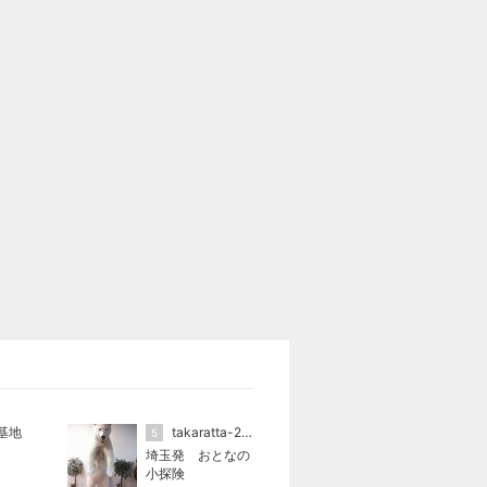
基地
takaratta-2(たからった）
5
埼玉発 おとなの
小探険