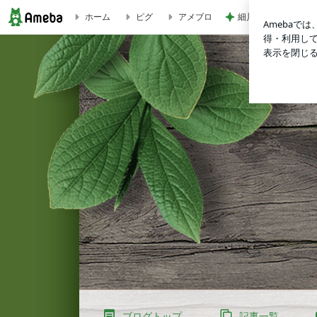
細川直美 友人にス
ホーム
ピグ
アメブロ
立派なビワの実出来てます | リフレラージャのブログ
ブログトップ
記事一覧