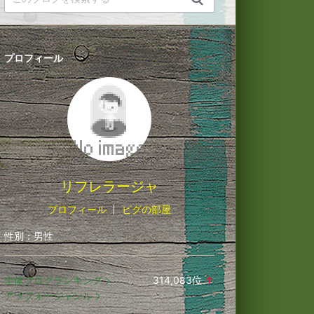
プロフィール
リフレラージャ
プロフィール
ピグの部屋
性別：
男性
全体ブログランキング
314,083
位
↑
ラ
アラフォージャンル
ン