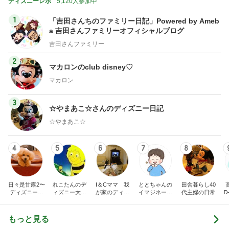
ディズニーレポ
5,120人参加中
1
「吉田さんちのファミリー日記」Powered by Ameb
a 吉田さんファミリーオフィシャルブログ
吉田さんファミリー
2
マカロンのclub disney♡
マカロン
3
☆やまあこ☆さんのディズニー日記
☆やまあこ☆
4
5
6
7
8
日々是甘露2〜
れこたんのデ
I＆Cママ 我
ととちゃんの
田舎暮らし40
ディズニー風
ィズニー大好
が家のディズ
イマジネーシ
代主婦の日常
Ꭰ
味〜
き♡孫4人
ニー♡ブログ
ョンタイム
もっと見る