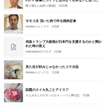
のいい後輩にコイツとは仲よく出来ないと思った
喋り場ならぬ語り場(仮)
10日前
モモコ夫 頂いた肉で作る焼肉定食
Amebaトピックス
2日前
何故トランプ大統領が日本円を支援するのかと聞か
れた時の答え
nokoarikonのブログ
2日前
見た目が好みじゃなかったコラボ品
Amebaトピックス
1日前
話題のスイカ丸ごとアイス♡
さとみるくのロサンゼルス⇔ハワイ夢日記
7日前