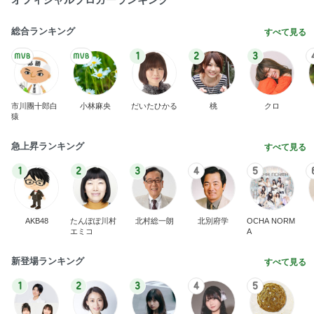
総合ランキング
すべて見る
1
2
3
市川團十郎白
小林麻央
だいたひかる
桃
クロ
猿
急上昇ランキング
すべて見る
1
2
3
4
5
AKB48
たんぽぽ川村
北村総一朗
北別府学
OCHA NORM
エミコ
A
新登場ランキング
すべて見る
1
2
3
4
5