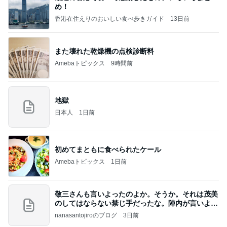
め！
香港在住えりのおいしい食べ歩きガイド
13日前
また壊れた乾燥機の点検診断料
Amebaトピックス
9時間前
地獄
日本人
1日前
初めてまともに食べられたケール
Amebaトピックス
1日前
敬三さんも言いよったのよか。そうか。それは茂美
のしてはならない禁じ手だったな。陣内が言いよる
のよ
nanasantojiroのブログ
3日前