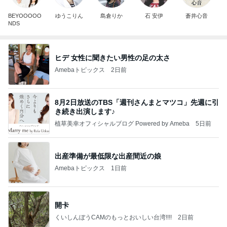
BEYOOOOO
ゆうこりん
島倉りか
石 安伊
蒼井心音
NDS
ヒデ 女性に聞きたい男性の足の太さ
Amebaトピックス
2日前
8月2日放送のTBS「週刊さんまとマツコ」先週に引
き続き出演します♪
植草美幸オフィシャルブログ Powered by Ameba
5日前
出産準備が最低限な出産間近の娘
Amebaトピックス
1日前
開卡
くいしんぼうCAMのもっとおいしい台湾!!!!
2日前