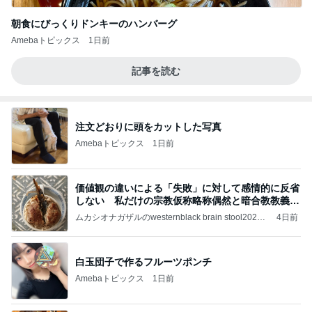
朝食にびっくりドンキーのハンバーグ
Amebaトピックス
1日前
記事を読む
注文どおりに頭をカットした写真
Amebaトピックス
1日前
価値観の違いによる「失敗」に対して感情的に反省
しない 私だけの宗教仮称略称偶然と暗合教教義候
補
ムカシオナガザルのwesternblack brain stool2024
4日前
年（令和6）11月25日以来減酒断煙再開ムカシオナ
ガザル
白玉団子で作るフルーツポンチ
Amebaトピックス
1日前