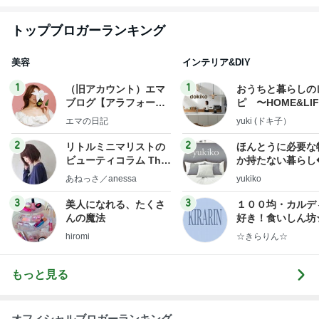
トップブロガーランキング
美容
インテリア&DIY
1
1
（旧アカウント）エマ
おうちと暮らしの
ブログ【アラフォー会
ピ 〜HOME&LI
社売却セカンドライ
エマの日記
yuki (ドキ子）
フ】
2
2
リトルミニマリストの
ほんとうに必要な
ビューティコラム The
か持たない暮らし
little minimalist's bea
ep Life Simple
あねっさ／anessa
yukiko
uty colum
ンテリアのきろく
3
3
美人になれる、たくさ
１００均・カルデ
んの魔法
好き！食いしん坊
らりん☆のブログ
hiromi
☆きらりん☆
もっと見る
オフィシャルブロガーランキング