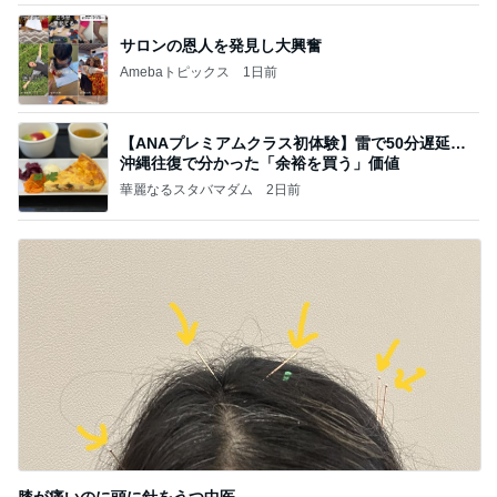
サロンの恩人を発見し大興奮
Amebaトピックス
1日前
【ANAプレミアムクラス初体験】雷で50分遅延…
沖縄往復で分かった「余裕を買う」価値
華麗なるスタバマダム
2日前
膝が痛いのに頭に針をうつ中医