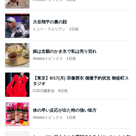
大谷翔平の裏の顔
トニー・ラエリアン
2日前
娘は念願のかき氷で私は売り切れ
Amebaトピックス
1日前
【東京】8/17(月) 宗像茜衣 個撮予約状況 御徒町ス
タジオ
COCO撮影会
8日前
体の早い反応が出た時の強い味方
Amebaトピックス
1日前