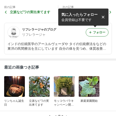
前の記事
次の記事
立派なビワの実出来てます
モッコウバラキャンペーン開
気に入ったらフォロー
催中
会員登録は不要です
リフレラージャのブログ
フォロー
リフレラージャ
インドの伝統医学のアーユルヴェーダや タイの伝統療法をなどの
東洋の民間療法を主にしています 自分の体を見つめ、体質改善を
することにより 本来誰もが持つ自己の自然治癒力を高め 心も身体
も元気になれるようなお手伝いをさせて頂きます。
最近の画像つき記事
リンちゃん誕生
立派なビワの実
モッコウバラキ
家庭菜園開始
日
出来てます
ャンペーン開催
中