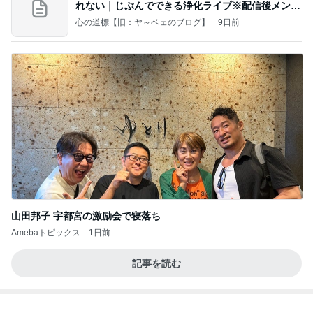
れない｜じぶんでできる浄化ライブ※配信後メンバ
ー限
心の道標【旧：ヤ～ベェのブログ】
9日前
山田邦子 宇都宮の激励会で寝落ち
Amebaトピックス
1日前
記事を読む