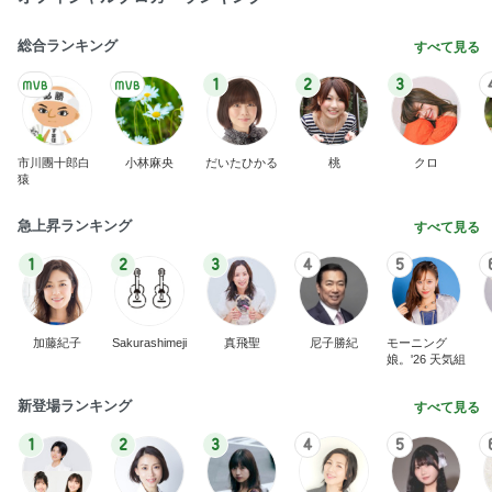
総合ランキング
すべて見る
1
2
3
市川團十郎白
小林麻央
だいたひかる
桃
クロ
猿
急上昇ランキング
すべて見る
1
2
3
4
5
加藤紀子
Sakurashimeji
真飛聖
尼子勝紀
モーニング
娘。'26 天気組
新登場ランキング
すべて見る
1
2
3
4
5