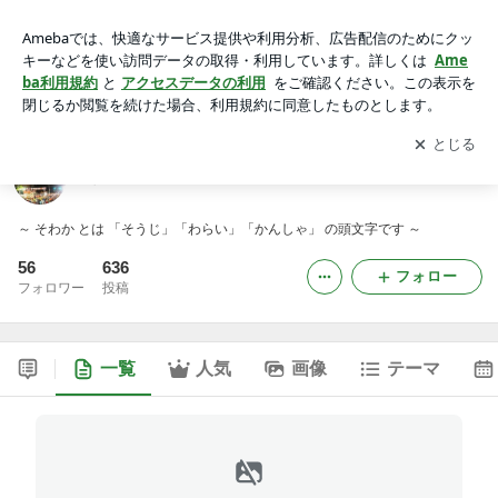
そわかの実践者ブログ
アプリをダウンロードして
ブログの更新通知
を受け取りまし
開く
ょう。
そわかの実践者ブログ
～ そわか とは 「そうじ」「わらい」「かんしゃ」 の頭文字です ～
56
636
フォロー
フォロワー
投稿
一覧
人気
画像
テーマ