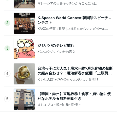
【前編】
マレーシアの田舎キッチンからこんにちは
K-Speech World Contest 韓国語スピーチコ
ンテスト
2
KAKOの子育て日記 | 上海駐在からシンガポール駐
在へ。ときどきさいたま。
ジジババのテレビ離れ
3
バンコクジジイのたわ言２
台湾っ子に大人気！炭水化物×炭水化物の禁断
の組み合わせ？！蔥油餅巻き飯糰 「上順興香
4
Q飯糰」
くいしんぼうCAMのもっとおいしい台湾!!!!
【韓国・尚州】立地抜群！食事・買い物に便
利なホテル★無料朝食付き
5
まじょブロ～韓･食･旅･酒･美～