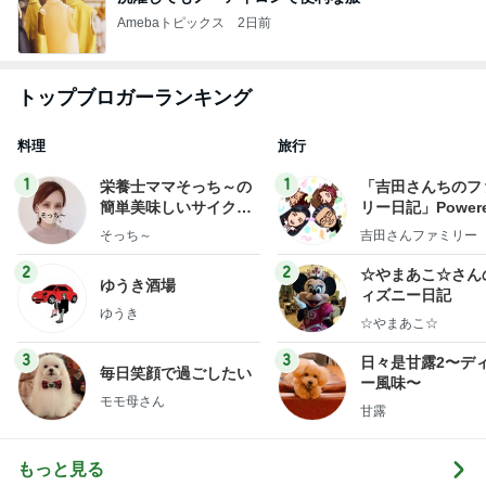
Amebaトピックス
2日前
トップブロガーランキング
料理
旅行
1
1
栄養士ママそっち～の
「吉田さんちのフ
簡単美味しいサイクル
リー日記」Powere
献立
y Ameba 吉田さ
そっち～
吉田さんファミリー
ミリーオフィシャ
ログ
2
2
☆やまあこ☆さん
ゆうき酒場
ィズニー日記
ゆうき
☆やまあこ☆
3
3
日々是甘露2〜デ
毎日笑顔で過ごしたい
ー風味〜
モモ母さん
甘露
もっと見る