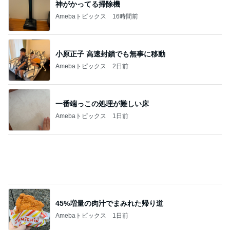
神がかってる掃除機
Amebaトピックス
16時間前
小原正子 高速封鎖でも無事に移動
Amebaトピックス
2日前
一番端っこの処理が難しい床
Amebaトピックス
1日前
45%増量の肉汁でまみれた帰り道
Amebaトピックス
1日前
いつも通りお腹がペコペコの朝
Amebaトピックス
1日前