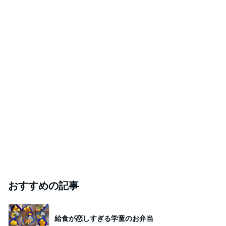
Amebaトピックス
1日前
次世代掃除機がやってきた！！
Amebaトピックス
3時間前
1日約240円のクーラー節約の努力
Amebaトピックス
2日前
秋吉久美子 友人が開いた誕生祝い
Amebaトピックス
1日前
#
クリスマスリース
おかしい？と思ったらいったん立ち止まって？