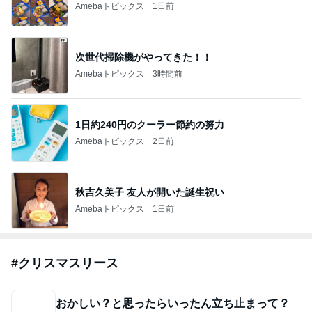
幸せ創るモノ作り♡ブイロンアート®️兵庫県芦屋(あしや)
2026年8月7日
市
スタババレンタイン歴代のまとめてみました。2
020～2026
華麗なるスタバマダム
2026年8月7日
発泡スチロールはどこで買える？100均・ホーム
センター・コメリ・コーナン・カインズなどを調
査！
まいもんの暮らし ｰ セール情報・お買い物・どこで売っ
2026年8月7日
てる・口コミ情報を発信 ｰ
このハッシュタグの記事を見る
芸能人・有名人ブログ TOPへ
島袋寛子「幸せ者」芸能界からも祝福
Amebaトピックス
15時間前