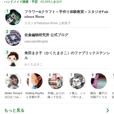
田中健 鳥羽から恒例のトマトジュレ
Amebaトピックス
16時間前
子どもの付き添いで完全に寝不足
Amebaトピックス
14時間前
松本明子 30cmのゴーヤを糠漬け
Amebaトピックス
1日前
次世代掃除機がやってきた！！