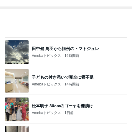
記事を読む
トップブロガーランキング
子育て
料理
1
1
kosodatefulな毎日 ～
栄養士ママそっち
オギャ子の暴走～
簡単美味しいサイ
献立
オギャ子
そっち～
2
2
日曜日は９時まで寝た
ゆうき酒場
い。
ゆうき
あべかわ
3
3
四十路シンパパの家族
毎日笑顔で過ごし