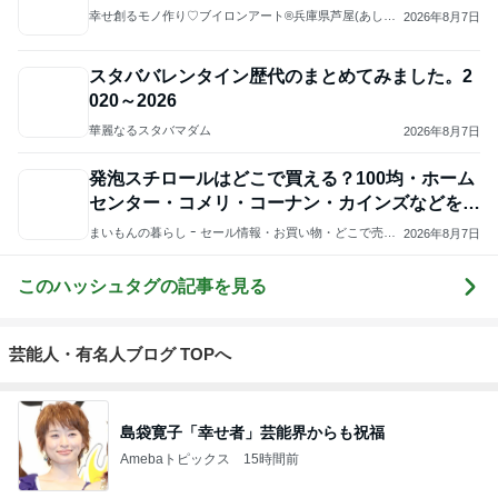
悲しすぎて立ち直れない。
クロオフィシャルブログPowered by Ameba
1日前
「ナイスバディ」51歳の水着姿に絶賛
Amebaトピックス
13時間前
2026/07/28(K) 4本
何でかな？何でだろ？
11日前
ジャンルランキング
ハンドメイド雑貨・手芸
40,089人参加中