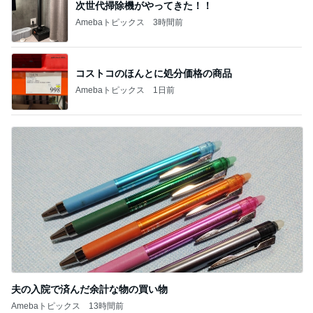
日記
モモ母さん
はやパパ
もっと見る
オフィシャルブロガーランキング
総合ランキング
すべて見る
1
2
3
市川團十郎白
小林麻央
だいたひかる
桃
クロ
猿
急上昇ランキング
すべて見る
1
2
3
4
5