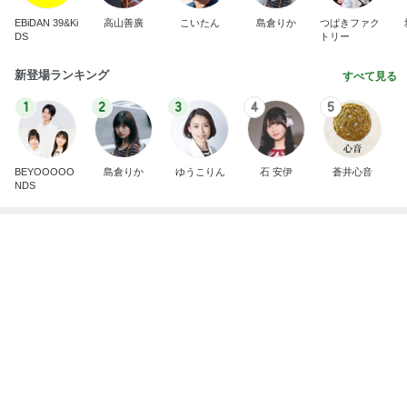
古村比呂 ヘアカラーとメイク学習
Amebaトピックス
1日前
2026/07/28(K) 4本
何でかな？何でだろ？
11日前
迫力に圧倒された2年ぶりの花火
Amebaトピックス
1日前
悲しすぎて立ち直れない。
クロオフィシャルブログPowered by Ameba
1日前