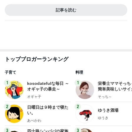
EBiDAN 39&Ki
高山善廣
こいたん
島倉りか
つばきファク
DS
トリー
新登場ランキング
すべて見る
1
2
3
4
5
BEYOOOOO
島倉りか
ゆうこりん
石 安伊
蒼井心音
NDS