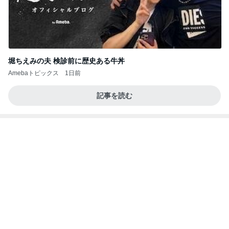
アグネス 一番集中できる執筆場所
Amebaトピックス
1日前
私達が何も言えなくなる事を楽しみにしていまー
す｡
最後の悪あがき
2日前
渡すために頂いたオムツとお菓子
Amebaトピックス
1日前
インターン面接3
四コマ戦士 パパ戦記
7日前