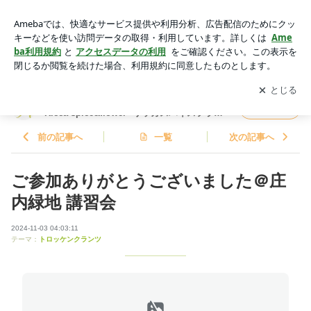
ご参加ありがとうございました＠庄内緑地 講習会 | 名古屋トロ
ッケンクランツ・Ruvery 認定教室 Ricca spice&flower* リッカ
アプリをダウンロードして
ブログの更新通知
を受け取りまし
開く
スパイスフラワー
ょう。
名古屋トロッケンクランツ・Ruvery 認定教室
フォロー
Ricca spice&flower* リッカスパイスフラワ
ー
前の記事へ
一覧
次の記事へ
ご参加ありがとうございました＠庄
内緑地 講習会
2024-11-03 04:03:11
テーマ：
トロッケンクランツ