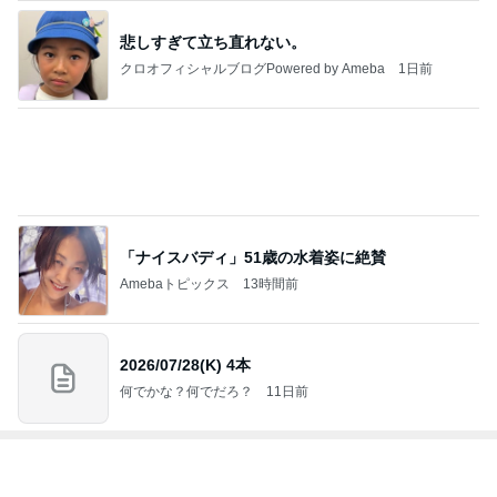
1
フラワー&クラフト～手作り体験教室～スタジオFab
ulous Rose
スタジオFabulous Rose 上村良子
2
佐倉編物研究所 公式ブログ
sakuraknittinglab
3
角田まさ子（かくたまさこ）のファブリックステンシ
ル
かくたまさこ
4
5
6
7
8
Atelier Renard
Knitting.RayRa
手織しおりの
ド素人、シャ
横浜・磯子の
出口むつみの
y 京都の手編
織って仕立て
ツ作りまし
洋裁アトリエ
トールペイン
みと機械編み
て楽しむ オ
た！
ト
ンライン通信
講座
もっと見る