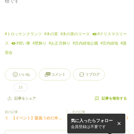
標です
#
トロッケンクランツ
#
木の実
#
木の実のリース
#
クリスマスリー
ス
#
習い事
#
壁飾り
#
お正月飾り
#
庄内緑地公園
#
庄内緑地
#
講
習会
いいね
コメント
リブログ
10
記事を報告する
記事をシェア
前の記事
次の記事
【イベント】阪急うめだ本店
【募集中】栄三越ワンデーレ
気に入ったらフォロー
☆クリスマスマーケット202
ッスン☆『木の実のクーゲ
4
ル』
会員登録は不要です