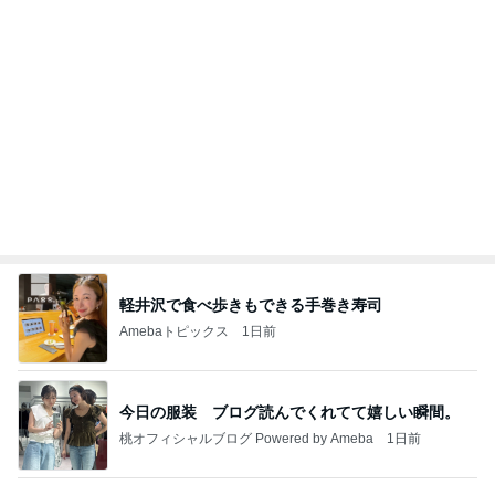
火やレンジすら使わない豆腐レシピ
Amebaトピックス
1日前
きっと高市ってこの時代に嘘、誤魔化し、はぐらか
しても【バレない】【通用する】とでも思ってたん
だろ
広報 いぬねこ本舗
9日前