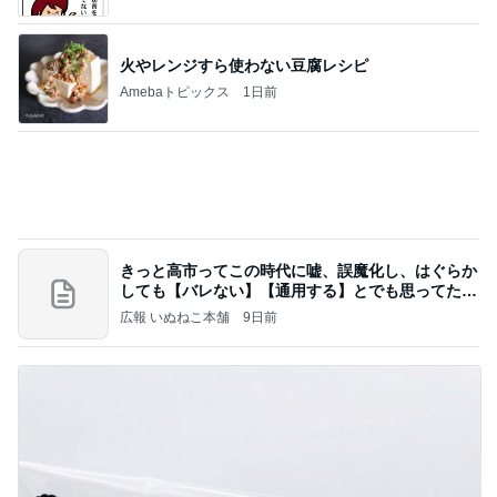
全然食べられずすごく減った体重
Amebaトピックス
1日前
今週から停電が始まる?! 片山さつき大臣の警告がE
BS、RV、そしてGESARA宣言が⁈
心の道標【旧：ヤ～ベェのブログ】
13時間前