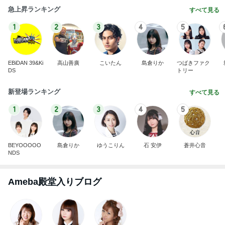
EBiDAN 39&Ki
高山善廣
こいたん
島倉りか
つばきファク
DS
トリー
新登場ランキング
すべて見る
1
2
3
4
5
BEYOOOOO
島倉りか
ゆうこりん
石 安伊
蒼井心音
NDS
Ameba殿堂入りブログ
北斗晶
中川翔子
辻希美