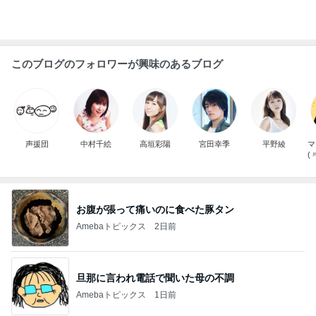
このブログのフォロワーが興味のあるブログ
声援団
中村千絵
高垣彩陽
宮田幸季
平野綾
マ
(
お腹が張って痛いのに食べた豚タン
Amebaトピックス
2日前
旦那に言われ電話で聞いた母の不調
Amebaトピックス
1日前