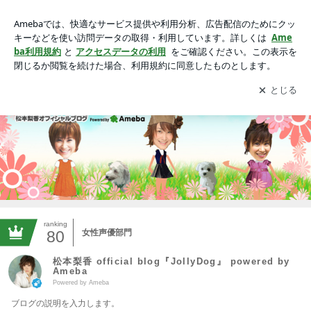
松本梨香 official blog『JollyDog』 powered by Ameba
アプリをダウンロードして
ブログの更新通知
を受け取りまし
開く
ょう。
ranking
80
女性声優部門
松本梨香 official blog『JollyDog』 powered by
Ameba
Powered by Ameba
ブログの説明を入力します。