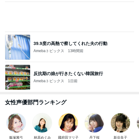
39.9度の高熱で察してくれた夫の行動
Amebaトピックス
13時間前
反抗期の娘が行きたくない韓国旅行
Amebaトピックス
1日前
女性声優部門ランキング
飯塚雅弓
林原めぐみ
國府田マリ子
丹下桜
新谷良子
もっと見る