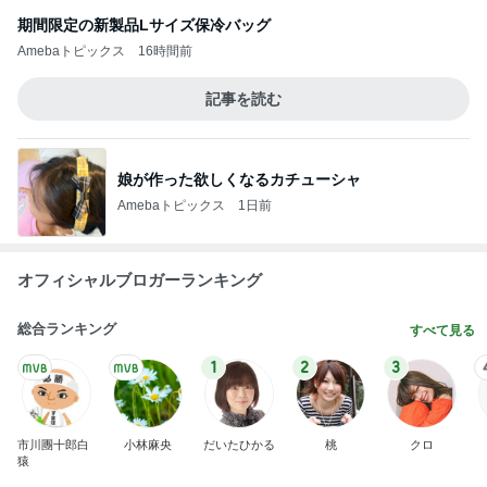
娘が作った欲しくなるカチューシャ
Amebaトピックス
1日前
オフィシャルブロガーランキング
総合ランキング
すべて見る
1
2
3
市川團十郎白
小林麻央
だいたひかる
桃
クロ
猿
急上昇ランキング
すべて見る
1
2
3
4
5