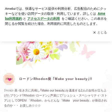
ロードンRhodon発 ｢Make your beauty｣!!
アプリをダウンロードして
ブログの更新通知
を受け取りまし
開く
ょう。
ロードンRhodon発 ｢Make your beauty｣!!
ﾌｧｯｼｮﾝ･美･生き方に共鳴し｢Make our beauty｣を邁進する2人の女性が立ち上
げたブランド｢Rhodon･ロードン｣ 芦屋にて｢シュシュ・スペシャリティ･スト
ア｣としてOPEN! 「Rhodon」からどんな「Make your beauty」が発信され
るのか・・ お楽しみ☆☆☆