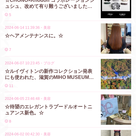
☆CHONO×Rhodon コラボレーションシ
ュシュ、改めて有り難うございました。
☆
5
2024-06-14 11:39:36
・
美容
☆ヘアメンテナンスに。☆
7
2024-06-07 10:23:45
・
ブログ
☆ルイヴィトンの新作コレクション発表
にも使われた、滋賀のMIHO MUSEUM
に。☆
11
2024-06-05 23:46:48
・
美容
☆待望のエレガントラプードルオートニ
ュアンス新色。☆
8
2024-06-02 00:42:30
・
美容