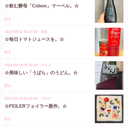
☆飲む酵母「Cobon」マーベル。☆
5
2024-06-01 00:22:09
・
美容
☆毎日トマトジュースを。☆
4
2024-05-19 05:38:08
・
グルメ
☆美味しい「うばら」のうどん。☆
8
2024-05-15 04:45:46
・
ブログ
☆FEILERフェイラー新作。☆
8