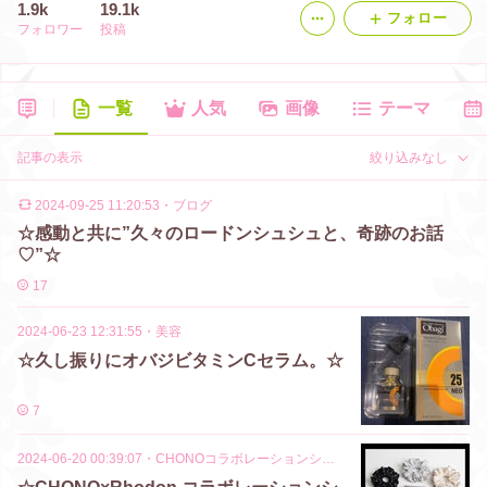
1.9k
19.1k
フォロー
フォロワー
投稿
一覧
人気
画像
テーマ
記事の表示
絞り込みなし
2024-09-25 11:20:53
・
ブログ
☆感動と共に”久々のロードンシュシュと、奇跡のお話
♡”☆
17
2024-06-23 12:31:55
・
美容
☆久し振りにオバジビタミンCセラム。☆
7
2024-06-20 00:39:07
・
CHONOコラボレーションシュシュ