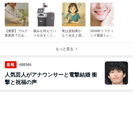
【重要】ブログ
痛みを抑えてハ
実は逆効果か
2026年リフティ
更新終了のお知
リを出す｜ミラ
も？水2Lと肌の
ング最新トレン
らせ
ジェットジュベ
うるおいの意外
ドTOP3【IMCA
ルックの特徴と
な関係
S発】
おすすめな人
もっと見る
速報
ABEMA
人気芸人がアナウンサーと電撃結婚 衝
撃と祝福の声