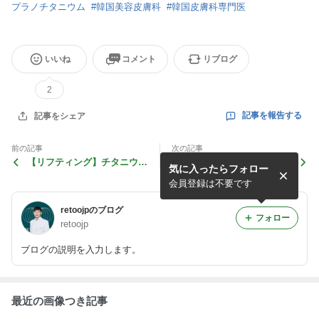
プラノチタニウム
#
韓国美容皮膚科
#
韓国皮膚科専門医
いいね
コメント
リブログ
2
記事を報告する
記事をシェア
前の記事
次の記事
【リフティング】チタニウム
【チューンボディ/チューン
気に入ったらフォロー
リフティング効果と自分にあ
ライナー】効果そして、チュ
ったリフティング施術
ーンフェイスとの関係につい
会員登録は不要です
て解説します！
retoojpのブログ
フォロー
retoojp
ブログの説明を入力します。
最近の画像つき記事