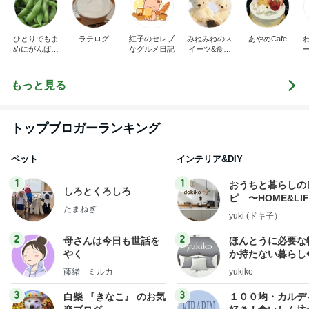
ひとりでもま
ラテログ
紅子のセレブ
みねみねのス
あやめCafe
めにがんばる
なグルメ日記
イーツ&食パ
ブログ
ンブログ❤️
もっと見る
トップブロガーランキング
ペット
インテリア&DIY
1
1
おうちと暮らしの
しろとくろしろ
ピ 〜HOME&LI
たまねぎ
yuki (ドキ子）
2
2
母さんは今日も世話を
ほんとうに必要な
やく
か持たない暮らし
ep Life Simple
藤緒 ミルカ
yukiko
ンテリアのきろく
3
3
白柴 『きなこ』 のお気
１００均・カルデ