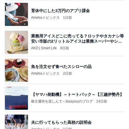
育休中にした3万円のアプリ課金
Amebaトピックス
1日前
業務用アイスどこに売ってる？ロッテやタカナシ等
安い市販の2リットルアイスは業務スーパーやシャ
トレ
AKO | Smart Life
8日前
魚を注文せず食べたスシローの品
Amebaトピックス
2日前
【ヤマハ発動機】～トートバック～【三越伊勢丹】
株主優待を楽しんで～tasayuryのブログ
14日前
夫に行ってもらった高校の説明会