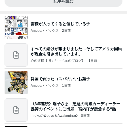
記事を読む
雷様が入ってくると信じている子
Amebaトピックス
2日前
すべての賭けが集まりました…そしてアメリカ国民
が現金を引き出しています。
心の道標【旧：ヤ～ベェのブログ】
1日前
韓国で買ったコスパのいいお菓子
Amebaトピックス
1日前
《3年連続》瑶子さま 懇意の高級カーディーラー
協賛のイベントにご出席…宮内庁が懸念する“熱心
すぎ
hirokoの✿Love＆Awakening✿
8日前