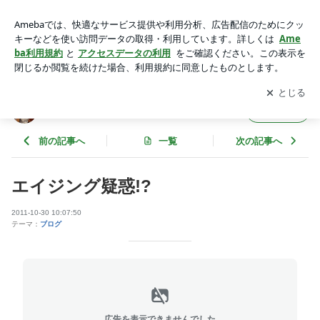
エイジング疑惑!? | たかがジーパンや！
アプリをダウンロードして
ブログの更新通知
を受け取りまし
開く
ょう。
たかがジーパンや！
フォロー
前の記事へ
一覧
次の記事へ
エイジング疑惑!?
2011-10-30 10:07:50
テーマ：
ブログ
広告を表示できませんでした