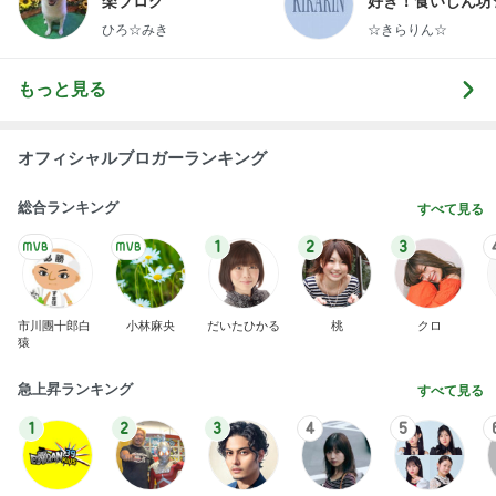
楽ブログ
好き！食いしん坊
らりん☆のブログ
ひろ☆みき
☆きらりん☆
もっと見る
オフィシャルブロガーランキング
総合ランキング
すべて見る
1
2
3
市川團十郎白
小林麻央
だいたひかる
桃
クロ
猿
急上昇ランキング
すべて見る
1
2
3
4
5