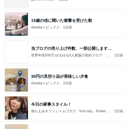
19歳の頃に聞いた衝撃を受けた歌
Amebaトピックス
1日前
当ブログの売り上げ件数、一部公開します…
世帯年収500万 ゆるゆる4人家族の節約ブログ 〜
1日前
ケチ旦那と金銭感覚マヒ嫁の日々〜
30円の見切り品が美味しい夕食
Amebaトピックス
2日前
今日の家事スタイル！
堀ちえみオフィシャルブログ「hori-day」Powered
2日前
by Ameba