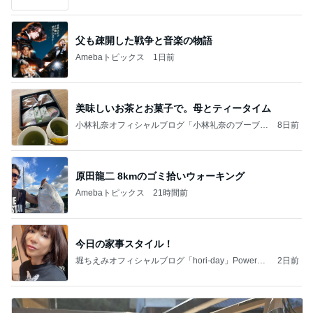
ケチ旦那と金銭感覚マヒ嫁の日々〜
父も疎開した戦争と音楽の物語
Amebaトピックス
1日前
美味しいお茶とお菓子で。母とティータイム
小林礼奈オフィシャルブログ「小林礼奈のブーブー
8日前
ブログ」Powered by Ameba
原田龍二 8kmのゴミ拾いウォーキング
Amebaトピックス
21時間前
今日の家事スタイル！
堀ちえみオフィシャルブログ「hori-day」Powered
2日前
by Ameba