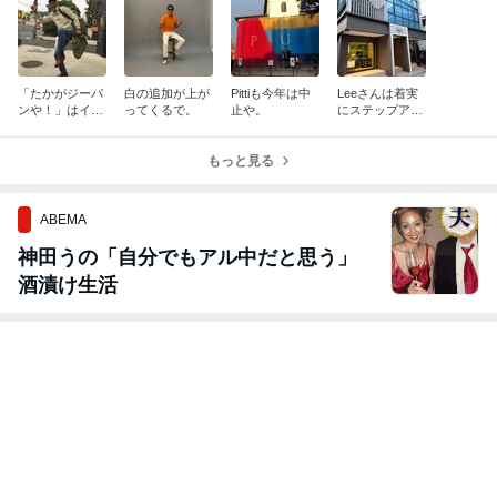
「たかがジーパ
白の追加が上が
Pittiも今年は中
Leeさんは着実
ンや！」はイン
ってくるで。
止や。
にステップアッ
スタに引越し
プしとんなぁ。
や。
もっと見る
ABEMA
神田うの「自分でもアル中だと思う」
酒漬け生活