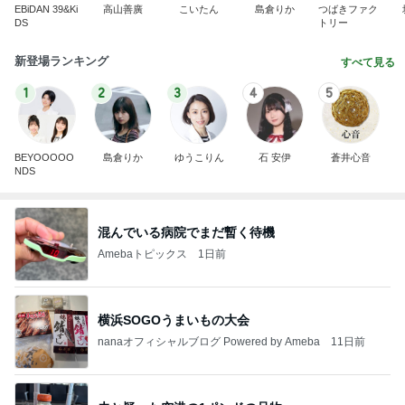
EBiDAN 39&Ki
高山善廣
こいたん
島倉りか
つばきファク
DS
トリー
新登場ランキング
すべて見る
1
2
3
4
5
BEYOOOOO
島倉りか
ゆうこりん
石 安伊
蒼井心音
NDS
混んでいる病院でまだ暫く待機
Amebaトピックス
1日前
横浜SOGOうまいもの大会
nanaオフィシャルブログ Powered by Ameba
11日前