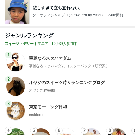
悲しすぎて立ち直れない。
クロオフィシャルブログPowered by Ameba
24時間前
ジャンルランキング
スイーツ・デザートマニア
10,939人参加中
1
華麗なるスタバマダム
華麗なるスタバマダム （スターバックス研究家）
2
オヤジのスイーツ時々ランニングブログ
オヤジ@sweets
3
東京モーニング日和
maldoror
4
5
6
7
8